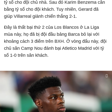
tỷ số cho đội chủ nhà. Sau đó Karim Benzema cân
bằng tỷ số cho đội khách. Tuy nhiên, Gerard đã
giúp Villarreal giành chiến thắng 2-1.
Đây là thất bại thứ 2 của Los Blancos ở La Liga
mùa này, họ đã bị đội đầu bảng Barca bỏ lại với
khoảng cách 3 điểm trên BXH. Ở vòng đấu này, đội
chủ sân Camp Nou đánh bại Atletico Madrid với tỷ
số 1-0 trên sân khách.