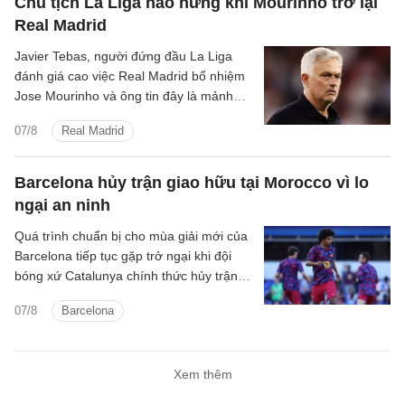
Chủ tịch La Liga hào hứng khi Mourinho trở lại
Real Madrid
Javier Tebas, người đứng đầu La Liga
đánh giá cao việc Real Madrid bổ nhiệm
Jose Mourinho và ông tin đây là mảnh
ghép Los Blancos cần.
07/8
Real Madrid
Barcelona hủy trận giao hữu tại Morocco vì lo
ngại an ninh
Quá trình chuẩn bị cho mùa giải mới của
Barcelona tiếp tục gặp trở ngại khi đội
bóng xứ Catalunya chính thức hủy trận
giao hữu với IR Tangier vì những lo ngại
07/8
Barcelona
liên quan đến tình hình an ninh tại khu
vực Bắc Phi.
Xem thêm