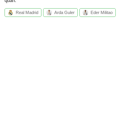
quan:
Real Madrid
Arda Guler
Eder Militao