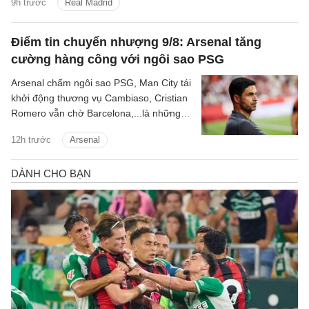
9h trước
Real Madrid
Điểm tin chuyển nhượng 9/8: Arsenal tăng
cường hàng công với ngôi sao PSG
Arsenal chấm ngôi sao PSG, Man City tái
khởi động thương vụ Cambiaso, Cristian
Romero vẫn chờ Barcelona,...là những
tin tức bóng đá nổi bật trong điểm tin
12h trước
Arsenal
bóng đá sáng 9/8.