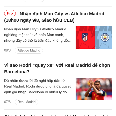
Pro
Nhận định Man City vs Atletico Madrid
(18h00 ngày 9/8, Giao hữu CLB)
Nhận định Man City vs Atletico Madrid
nghiêng một chút về phía Man xanh,
nhưng đây có thể là trận đấu không dễ
dàng với thầy trò Enzo Maresca.
08/8
Atletico Madrid
Vì sao Rodri "quay xe" với Real Madrid để chọn
Barcelona?
Dù nhận được lời đề nghị hấp dẫn từ
Real Madrid, Rodri được cho là đã quyết
định gia nhập Barcelona vì nhiều lý do cả
về chuyên môn lẫn tài chính.
07/8
Real Madrid