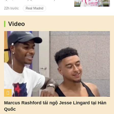
dinh dưỡng, giờ giấc và quá trình hồi
22h trước
Real Madrid
phục.
Video
Marcus Rashford tái ngộ Jesse Lingard tại Hàn
Quốc