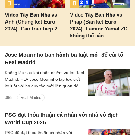
Video Tây Ban Nha vs
Video Tây Ban Nha vs
Anh (Chung kết Euro
Pháp (Bán kết Euro
2024): Cao trào hiệp 2
2024): Lamine Yamal ZD
không thể cản
Jose Mourinho ban hành ba luật mới để cải tổ
Real Madrid
Không lâu sau khi nhận nhiệm vụ tại Real
Madrid, HLV Jose Mourinho lập tức siết
kỷ luật với ba quy tắc mới liên quan đến
dinh dưỡng, giờ giấc và quá trình hồi
08/8
Real Madrid
phục.
PSG đạt thỏa thuận cá nhân với nhà vô địch
World Cup 2026
PSG đã đạt thỏa thuận cá nhân với