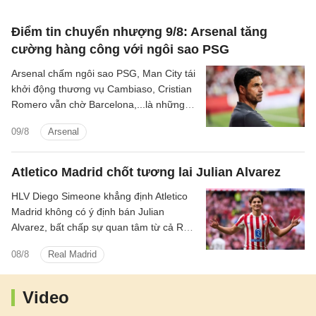
Điểm tin chuyển nhượng 9/8: Arsenal tăng
cường hàng công với ngôi sao PSG
Arsenal chấm ngôi sao PSG, Man City tái
khởi động thương vụ Cambiaso, Cristian
Romero vẫn chờ Barcelona,...là những
tin tức bóng đá nổi bật trong điểm tin
09/8
Arsenal
bóng đá sáng 9/8.
Atletico Madrid chốt tương lai Julian Alvarez
HLV Diego Simeone khẳng định Atletico
Madrid không có ý định bán Julian
Alvarez, bất chấp sự quan tâm từ cả Real
Madrid lẫn Barcelona.
08/8
Real Madrid
Video