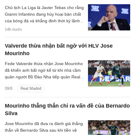
Chủ tịch La Liga là Javier Tebas cho rằng
Gianni Infantino đang hủy hoại bản chất
của bóng đá và khẳng định thời kỳ lãnh
đạo FIFA của ông đã đi đến hồi kết.
14h trước
Valverde thừa nhận bất ngờ với HLV Jose
Mourinho
Fede Valverde thừa nhận Jose Mourinho
đã khiến anh bất ngờ kể từ khi nhà cầm
quân người Bồ Đào Nha tiếp quản Real
Madrid.
09/8
Real Madrid
Mourinho thẳng thắn chỉ ra vấn đề của Bernardo
Silva
Jose Mourinho đã đưa ra đánh giá thẳng
thắn về Bernardo Silva sau khi tiền vệ