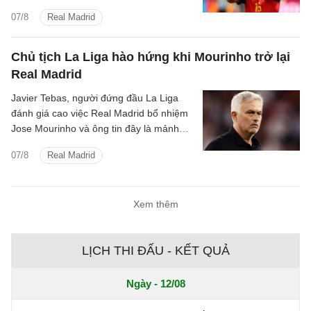
về chuyên môn lẫn tài chính.
07/8
Real Madrid
Chủ tịch La Liga hào hứng khi Mourinho trở lại
Real Madrid
Javier Tebas, người đứng đầu La Liga
đánh giá cao việc Real Madrid bổ nhiệm
Jose Mourinho và ông tin đây là mảnh
ghép Los Blancos cần.
07/8
Real Madrid
Xem thêm
LỊCH THI ĐẤU - KẾT QUẢ
Ngày - 12/08