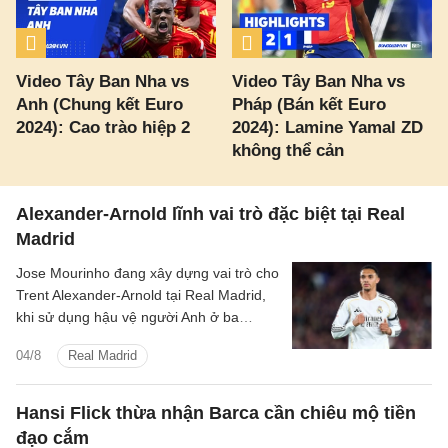
Video Tây Ban Nha vs
Video Tây Ban Nha vs
Anh (Chung kết Euro
Pháp (Bán kết Euro
2024): Cao trào hiệp 2
2024): Lamine Yamal ZD
không thể cản
Alexander-Arnold lĩnh vai trò đặc biệt tại Real
Madrid
Jose Mourinho đang xây dựng vai trò cho
Trent Alexander-Arnold tại Real Madrid,
khi sử dụng hậu vệ người Anh ở ba
nhiệm vụ trong hệ thống chiến thuật.
04/8
Real Madrid
Hansi Flick thừa nhận Barca cần chiêu mộ tiền
đạo cắm