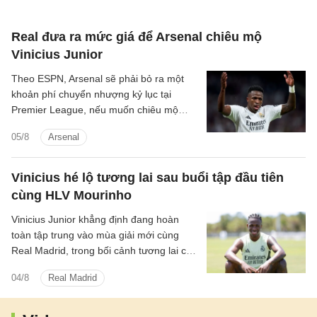
Real đưa ra mức giá để Arsenal chiêu mộ
Vinicius Junior
Theo ESPN, Arsenal sẽ phải bỏ ra một
khoản phí chuyển nhượng kỷ lục tại
Premier League, nếu muốn chiêu mộ
ngôi sao Vinicius Junior của Real Madrid.
05/8
Arsenal
Vinicius hé lộ tương lai sau buổi tập đầu tiên
cùng HLV Mourinho
Vinicius Junior khẳng định đang hoàn
toàn tập trung vào mùa giải mới cùng
Real Madrid, trong bối cảnh tương lai của
anh vẫn chưa được định đoạt.
04/8
Real Madrid