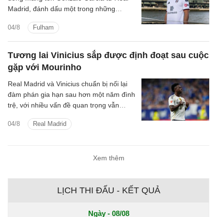
Madrid, đánh dấu một trong những
thương vụ đáng chú ý của đội bóng
04/8
Fulham
thành London trước thềm mùa giải mới.
Tương lai Vinicius sắp được định đoạt sau cuộc
gặp với Mourinho
Real Madrid và Vinicius chuẩn bị nối lại
đàm phán gia hạn sau hơn một năm đình
trệ, với nhiều vấn đề quan trọng vẫn
chưa tìm được tiếng nói chung.
04/8
Real Madrid
Xem thêm
LỊCH THI ĐẤU - KẾT QUẢ
Ngày - 08/08