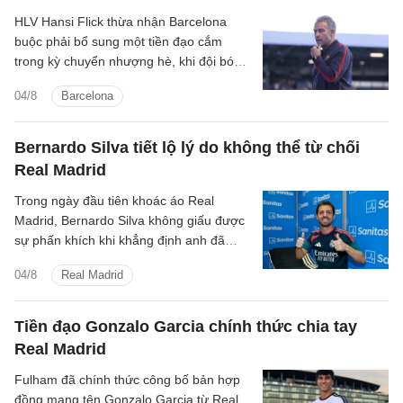
HLV Hansi Flick thừa nhận Barcelona
buộc phải bổ sung một tiền đạo cắm
trong kỳ chuyển nhượng hè, khi đội bóng
vẫn đang tìm kiếm người thay thế Robert
04/8
Barcelona
Lewandowski.
Bernardo Silva tiết lộ lý do không thể từ chối
Real Madrid
Trong ngày đầu tiên khoác áo Real
Madrid, Bernardo Silva không giấu được
sự phấn khích khi khẳng định anh đã
nhận lời ngay lập tức khi Los Blancos gửi
04/8
Real Madrid
lời mời.
Tiền đạo Gonzalo Garcia chính thức chia tay
Real Madrid
Fulham đã chính thức công bố bản hợp
đồng mang tên Gonzalo Garcia từ Real