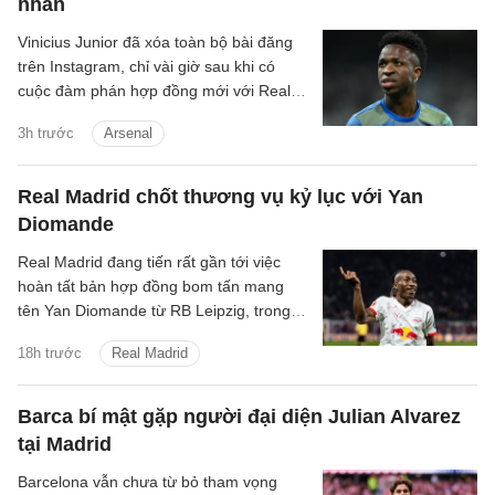
nhân
Vinicius Junior đã xóa toàn bộ bài đăng
trên Instagram, chỉ vài giờ sau khi có
cuộc đàm phán hợp đồng mới với Real
Madrid.
3h trước
Arsenal
Real Madrid chốt thương vụ kỷ lục với Yan
Diomande
Real Madrid đang tiến rất gần tới việc
hoàn tất bản hợp đồng bom tấn mang
tên Yan Diomande từ RB Leipzig, trong
một thương vụ hứa hẹn sẽ đi vào lịch sử
18h trước
Real Madrid
chuyển nhượng của cả hai đội bóng.
Barca bí mật gặp người đại diện Julian Alvarez
tại Madrid
Barcelona vẫn chưa từ bỏ tham vọng