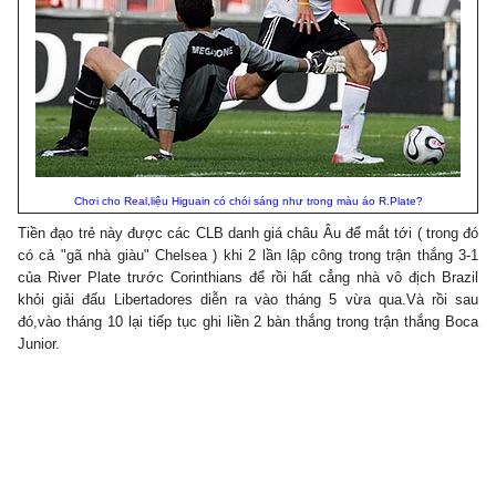
Chơi cho Real,liệu Higuain có chói sáng như trong màu áo R.Plate?
Tiền đạo trẻ này được các CLB danh giá châu Âu để mắt tới ( trong đó
có cả "gã nhà giàu" Chelsea ) khi 2 lần lập công trong trận thắng 3-1
của River Plate trước Corinthians để rồi hất cẳng nhà vô địch Brazil
khỏi giải đấu Libertadores diễn ra vào tháng 5 vừa qua.Và rồi sau
đó,vào tháng 10 lại tiếp tục ghi liền 2 bàn thắng trong trận thắng Boca
Junior.