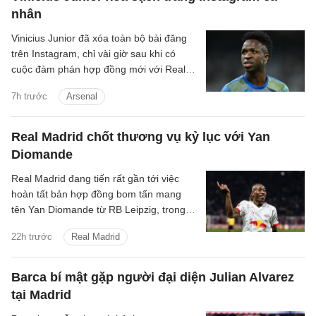
nhân
Vinicius Junior đã xóa toàn bộ bài đăng
trên Instagram, chỉ vài giờ sau khi có
cuộc đàm phán hợp đồng mới với Real
Madrid.
7h trước
Arsenal
Real Madrid chốt thương vụ kỷ lục với Yan
Diomande
Real Madrid đang tiến rất gần tới việc
hoàn tất bản hợp đồng bom tấn mang
tên Yan Diomande từ RB Leipzig, trong
một thương vụ hứa hẹn sẽ đi vào lịch sử
22h trước
Real Madrid
chuyển nhượng của cả hai đội bóng.
Barca bí mật gặp người đại diện Julian Alvarez
tại Madrid