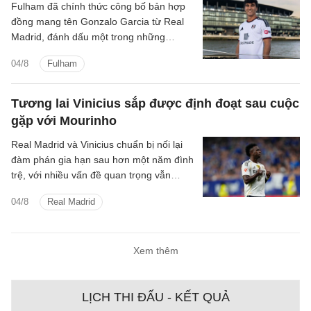
Fulham đã chính thức công bố bản hợp
đồng mang tên Gonzalo Garcia từ Real
Madrid, đánh dấu một trong những
thương vụ đáng chú ý của đội bóng
04/8
Fulham
thành London trước thềm mùa giải mới.
Tương lai Vinicius sắp được định đoạt sau cuộc
gặp với Mourinho
Real Madrid và Vinicius chuẩn bị nối lại
đàm phán gia hạn sau hơn một năm đình
trệ, với nhiều vấn đề quan trọng vẫn
chưa tìm được tiếng nói chung.
04/8
Real Madrid
Xem thêm
LỊCH THI ĐẤU - KẾT QUẢ