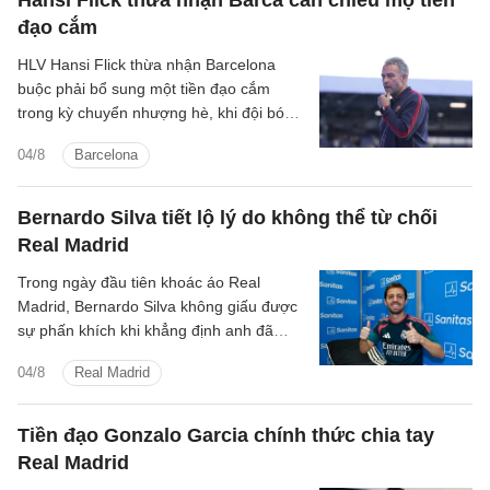
đạo cắm
HLV Hansi Flick thừa nhận Barcelona
buộc phải bổ sung một tiền đạo cắm
trong kỳ chuyển nhượng hè, khi đội bóng
vẫn đang tìm kiếm người thay thế Robert
04/8
Barcelona
Lewandowski.
Bernardo Silva tiết lộ lý do không thể từ chối
Real Madrid
Trong ngày đầu tiên khoác áo Real
Madrid, Bernardo Silva không giấu được
sự phấn khích khi khẳng định anh đã
nhận lời ngay lập tức khi Los Blancos gửi
04/8
Real Madrid
lời mời.
Tiền đạo Gonzalo Garcia chính thức chia tay
Real Madrid