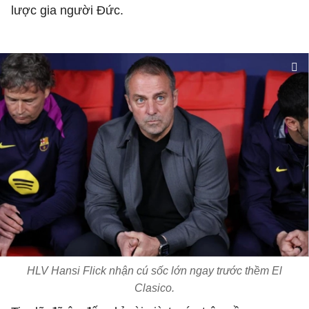
lược gia người Đức.
HLV Hansi Flick nhận cú sốc lớn ngay trước thềm El
Clasico.