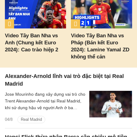
Video Tây Ban Nha vs
Video Tây Ban Nha vs
Anh (Chung kết Euro
Pháp (Bán kết Euro
2024): Cao trào hiệp 2
2024): Lamine Yamal ZD
không thể cản
Alexander-Arnold lĩnh vai trò đặc biệt tại Real
Madrid
Jose Mourinho đang xây dựng vai trò cho
Trent Alexander-Arnold tại Real Madrid,
khi sử dụng hậu vệ người Anh ở ba
nhiệm vụ trong hệ thống chiến thuật.
04/8
Real Madrid
Hansi Flick thừa nhận Barca cần chiêu mộ tiền