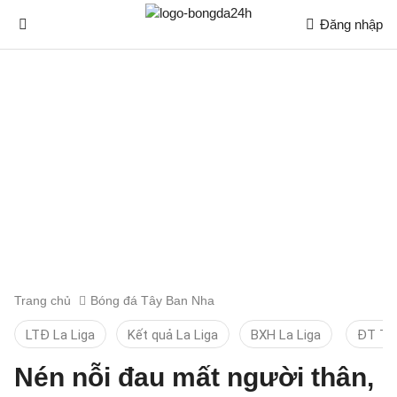
Đăng nhập
Trang chủ
Bóng đá Tây Ban Nha
LTĐ La Liga
Kết quả La Liga
BXH La Liga
ĐT TB
Nén nỗi đau mất người thân,