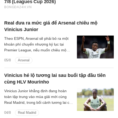
Real đưa ra mức giá để Arsenal chiêu mộ
Vinicius Junior
Theo ESPN, Arsenal sẽ phải bỏ ra một
khoản phí chuyển nhượng kỷ lục tại
Premier League, nếu muốn chiêu mộ
ngôi sao Vinicius Junior của Real Madrid.
05/8
Arsenal
Vinicius hé lộ tương lai sau buổi tập đầu tiên
cùng HLV Mourinho
Vinicius Junior khẳng định đang hoàn
toàn tập trung vào mùa giải mới cùng
Real Madrid, trong bối cảnh tương lai của
anh vẫn chưa được định đoạt.
04/8
Real Madrid