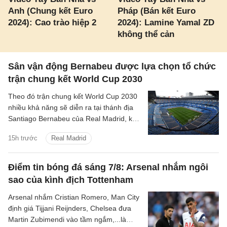
Anh (Chung kết Euro
Pháp (Bán kết Euro
2024): Cao trào hiệp 2
2024): Lamine Yamal ZD
không thể cản
Sân vận động Bernabeu được lựa chọn tổ chức
trận chung kết World Cup 2030
Theo đó trận chung kết World Cup 2030
nhiều khả năng sẽ diễn ra tại thánh địa
Santiago Bernabeu của Real Madrid, kết
thúc những tranh cãi kéo dài giữa các
15h trước
Real Madrid
quốc gia đồng chủ nhà.
Điểm tin bóng đá sáng 7/8: Arsenal nhắm ngôi
sao của kình địch Tottenham
Arsenal nhắm Cristian Romero, Man City
định giá Tijjani Reijnders, Chelsea đưa
Martin Zubimendi vào tầm ngắm,...là