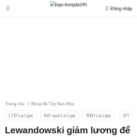
Đăng nhập
Trang chủ
Bóng đá Tây Ban Nha
LTĐ La Liga
Kết quả La Liga
BXH La Liga
ĐT TB
Lewandowski giảm lương để