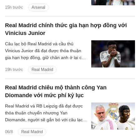
những tin tức bóng đá nổi bật trong Điểm
15h trước
Arsenal
tin bóng đá sáng 31/7.
Real Madrid chính thức gia hạn hợp đồng với
Vinicius Junior
Câu lạc bộ Real Madrid và cầu thủ
Vinicius Junior đã đạt được thỏa thuận
gia hạn hợp đồng, giữ chân anh ở lại câu
lạc bộ đến ngày 30 tháng 6 năm 2032.
19h trước
Real Madrid
Real Madrid chiêu mộ thành công Yan
Diomande với mức phí kỷ lục
Real Madrid và RB Leipzig đã đạt được
thỏa thuận chuyển nhượng Yan
Diomande, người sẽ gắn bó với câu lạc
bộ trong 7 mùa giải tiếp theo, cho đến
06/8
Real Madrid
ngày 30 tháng 6 năm 2033.