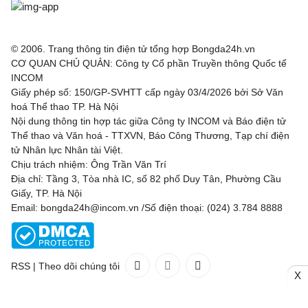
© 2006. Trang thông tin điện tử tổng hợp Bongda24h.vn
CƠ QUAN CHỦ QUẢN: Công ty Cổ phần Truyền thông Quốc tế
INCOM
Giấy phép số: 150/GP-SVHTT cấp ngày 03/4/2026 bởi Sở Văn
hoá Thể thao TP. Hà Nội
Nội dung thông tin hợp tác giữa Công ty INCOM và Báo điện tử
Thể thao và Văn hoá - TTXVN, Báo Công Thương, Tạp chí điện
tử Nhân lực Nhân tài Việt.
Chịu trách nhiệm: Ông Trần Văn Trí
Địa chỉ: Tầng 3, Tòa nhà IC, số 82 phố Duy Tân, Phường Cầu
Giấy, TP. Hà Nội
Email: bongda24h@incom.vn /Số điện thoại: (024) 3.784 8888
RSS
|
Theo dõi chúng tôi
X
Liên hệ
Quảng cáo
(024) 3.784 8888