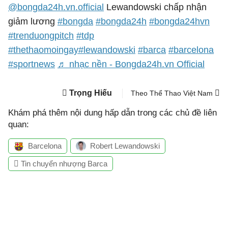
@bongda24h.vn.official
Lewandowski chấp nhận
giảm lương
#bongda
#bongda24h
#bongda24hvn
#trenduongpitch
#tdp
#thethaomoingay
#lewandowski
#barca
#barcelona
#sportnews
♬ nhạc nền - Bongda24h.vn Official
Trọng Hiếu
Theo Thể Thao Việt Nam
Khám phá thêm nội dung hấp dẫn trong các chủ đề liên
quan:
Barcelona
Robert Lewandowski
Tin chuyển nhượng Barca