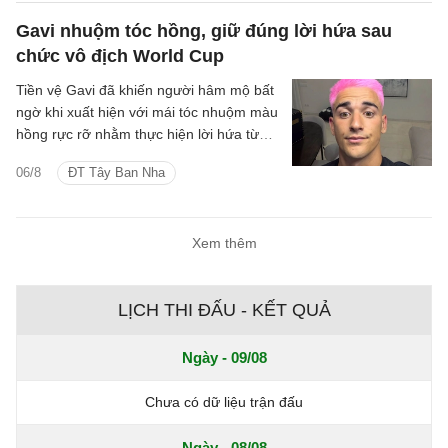
Gavi nhuộm tóc hồng, giữ đúng lời hứa sau
chức vô địch World Cup
Tiền vệ Gavi đã khiến người hâm mộ bất
ngờ khi xuất hiện với mái tóc nhuộm màu
hồng rực rỡ nhằm thực hiện lời hứa từng
đưa ra nếu tuyển Tây Ban Nha vô địch
06/8
ĐT Tây Ban Nha
World Cup 2026.
Xem thêm
LỊCH THI ĐẤU - KẾT QUẢ
Ngày - 09/08
Chưa có dữ liệu trận đấu
Ngày - 08/08