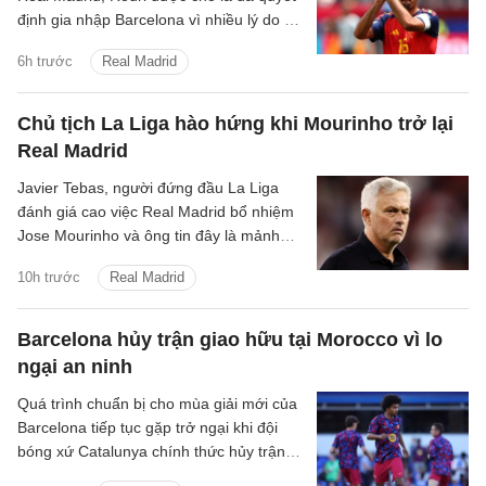
định gia nhập Barcelona vì nhiều lý do cả
về chuyên môn lẫn tài chính.
6h trước
Real Madrid
Chủ tịch La Liga hào hứng khi Mourinho trở lại
Real Madrid
Javier Tebas, người đứng đầu La Liga
đánh giá cao việc Real Madrid bổ nhiệm
Jose Mourinho và ông tin đây là mảnh
ghép Los Blancos cần.
10h trước
Real Madrid
Barcelona hủy trận giao hữu tại Morocco vì lo
ngại an ninh
Quá trình chuẩn bị cho mùa giải mới của
Barcelona tiếp tục gặp trở ngại khi đội
bóng xứ Catalunya chính thức hủy trận
giao hữu với IR Tangier vì những lo ngại