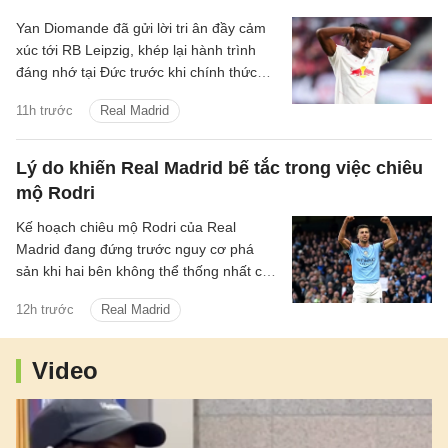
Yan Diomande đã gửi lời tri ân đầy cảm
xúc tới RB Leipzig, khép lại hành trình
đáng nhớ tại Đức trước khi chính thức
bước sang chương mới cùng Real
11h trước
Real Madrid
Madrid.
Lý do khiến Real Madrid bế tắc trong việc chiêu
mộ Rodri
Kế hoạch chiêu mộ Rodri của Real
Madrid đang đứng trước nguy cơ phá
sản khi hai bên không thể thống nhất các
điều khoản cá nhân và mức phí chuyển
12h trước
Real Madrid
nhượng.
Video