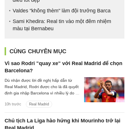
điều tốt đẹp"
Valdes "không thèm" làm đội trưởng Barca
Sami Khedira: Real tin vào một đêm nhiệm
màu tại Bernabeu
CÙNG CHUYÊN MỤC
Vì sao Rodri "quay xe" với Real Madrid để chọn
Barcelona?
Dù nhận được lời đề nghị hấp dẫn từ
Real Madrid, Rodri được cho là đã quyết
định gia nhập Barcelona vì nhiều lý do cả
về chuyên môn lẫn tài chính.
10h trước
Real Madrid
Chủ tịch La Liga hào hứng khi Mourinho trở lại
Real Madrid