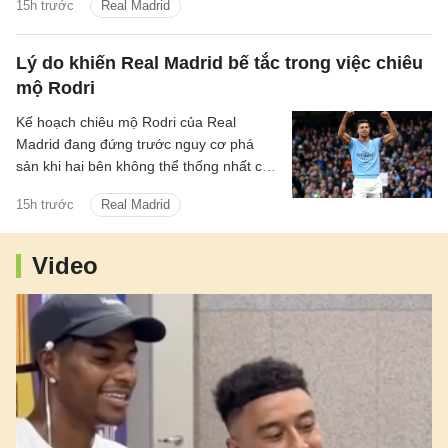
15h trước
Real Madrid
Madrid.
Lý do khiến Real Madrid bế tắc trong việc chiêu
mộ Rodri
Kế hoạch chiêu mộ Rodri của Real
Madrid đang đứng trước nguy cơ phá
sản khi hai bên không thể thống nhất các
điều khoản cá nhân và mức phí chuyển
15h trước
Real Madrid
nhượng.
Video