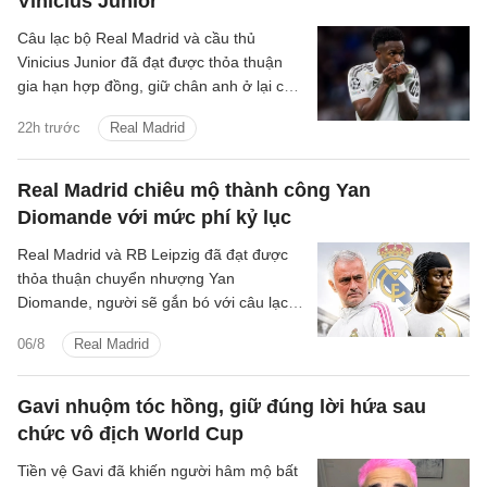
Vinicius Junior
Câu lạc bộ Real Madrid và cầu thủ
Vinicius Junior đã đạt được thỏa thuận
gia hạn hợp đồng, giữ chân anh ở lại câu
lạc bộ đến ngày 30 tháng 6 năm 2032.
22h trước
Real Madrid
Real Madrid chiêu mộ thành công Yan
Diomande với mức phí kỷ lục
Real Madrid và RB Leipzig đã đạt được
thỏa thuận chuyển nhượng Yan
Diomande, người sẽ gắn bó với câu lạc
bộ trong 7 mùa giải tiếp theo, cho đến
06/8
Real Madrid
ngày 30 tháng 6 năm 2033.
Gavi nhuộm tóc hồng, giữ đúng lời hứa sau
chức vô địch World Cup
Tiền vệ Gavi đã khiến người hâm mộ bất