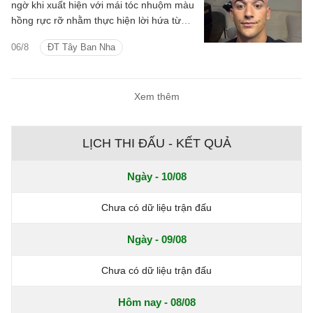
ngờ khi xuất hiện với mái tóc nhuộm màu
hồng rực rỡ nhằm thực hiện lời hứa từng
đưa ra nếu tuyển Tây Ban Nha vô địch
06/8
ĐT Tây Ban Nha
World Cup 2026.
Xem thêm
LỊCH THI ĐẤU - KẾT QUẢ
Ngày - 10/08
Chưa có dữ liệu trận đấu
Ngày - 09/08
Chưa có dữ liệu trận đấu
Hôm nay - 08/08