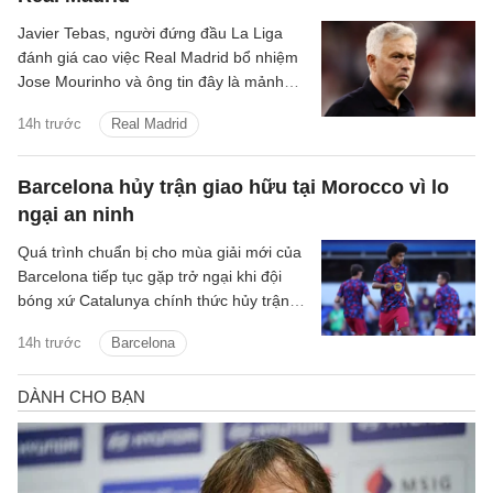
Javier Tebas, người đứng đầu La Liga
đánh giá cao việc Real Madrid bổ nhiệm
Jose Mourinho và ông tin đây là mảnh
ghép Los Blancos cần.
14h trước
Real Madrid
Barcelona hủy trận giao hữu tại Morocco vì lo
ngại an ninh
Quá trình chuẩn bị cho mùa giải mới của
Barcelona tiếp tục gặp trở ngại khi đội
bóng xứ Catalunya chính thức hủy trận
giao hữu với IR Tangier vì những lo ngại
14h trước
Barcelona
liên quan đến tình hình an ninh tại khu
vực Bắc Phi.