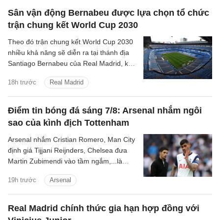
Sân vận động Bernabeu được lựa chọn tổ chức
trận chung kết World Cup 2030
Theo đó trận chung kết World Cup 2030
nhiều khả năng sẽ diễn ra tại thánh địa
Santiago Bernabeu của Real Madrid, kết
thúc những tranh cãi kéo dài giữa các
18h trước
Real Madrid
quốc gia đồng chủ nhà.
Điểm tin bóng đá sáng 7/8: Arsenal nhắm ngôi
sao của kình địch Tottenham
Arsenal nhắm Cristian Romero, Man City
định giá Tijjani Reijnders, Chelsea đưa
Martin Zubimendi vào tầm ngắm,...là
những tin tức bóng đá nổi bật trong Điểm
19h trước
Arsenal
tin bóng đá sáng 31/7.
Real Madrid chính thức gia hạn hợp đồng với