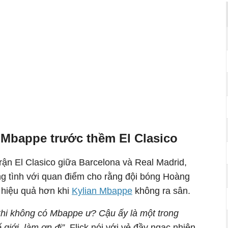
ệ Mbappe trước thềm El Clasico
rận El Clasico giữa
Barcelona
và Real Madrid,
ng tình với quan điểm cho rằng đội bóng Hoàng
 hiệu quả hơn khi
Kylian Mbappe
không ra sân.
 khi không có Mbappe ư? Cậu ấy là một trong
giới, làm ơn đi”,
Flick nói với vẻ đầy ngạc nhiên.