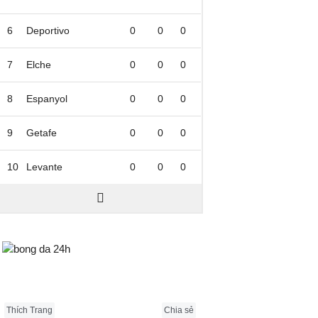
6
Deportivo
0
0
0
7
Elche
0
0
0
8
Espanyol
0
0
0
9
Getafe
0
0
0
10
Levante
0
0
0
Bongda24h.vn
Thích Trang
Chia sẻ