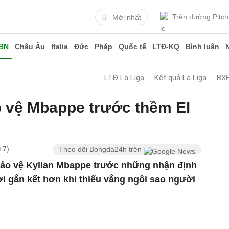
Trên đường Pitch
Mới nhất
BN
Châu Âu
Italia
Đức
Pháp
Quốc tế
LTĐ-KQ
Bình luận
LTĐ La Liga
Kết quả La Liga
BXH
o vệ Mbappe trước thềm El
+7)
Theo dõi Bongda24h trên
 bảo vệ Kylian Mbappe trước những nhận định
i gắn kết hơn khi thiếu vắng ngôi sao người