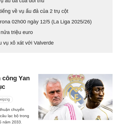
ụ ẩu đả của đối thủ
iếng về vụ ẩu đả của 2 trụ cột
rona 02h00 ngày 12/5 (La Liga 2025/26)
nửa triệu euro
u vụ xô xát với Valverde
h công Yan
ục
eipzig
 thuận chuyển
âu lạc bộ trong
 6 năm 2033.