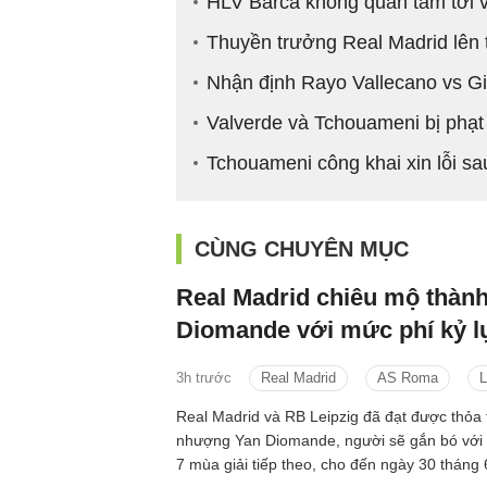
HLV Barca không quan tâm tới v
Thuyền trưởng Real Madrid lên t
Nhận định Rayo Vallecano vs Gi
Valverde và Tchouameni bị phạt 
Tchouameni công khai xin lỗi sa
CÙNG CHUYÊN MỤC
Real Madrid chiêu mộ thàn
Diomande với mức phí kỷ l
3h trước
Real Madrid
AS Roma
L
Real Madrid và RB Leipzig đã đạt được thỏa
nhượng Yan Diomande, người sẽ gắn bó với c
7 mùa giải tiếp theo, cho đến ngày 30 tháng