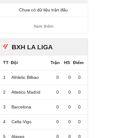
Chưa có dữ liệu trận đấu
Xem thêm
BXH LA LIGA
TT
Đội
Trận
HS
Điểm
1
Athletic Bilbao
0
0
0
2
Atletico Madrid
0
0
0
3
Barcelona
0
0
0
4
Celta Vigo
0
0
0
5
Alaves
0
0
0