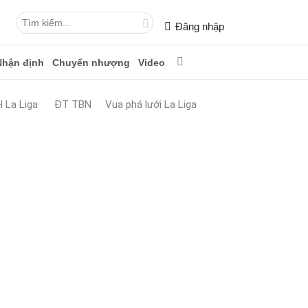
Đăng nhập
Nhận định
Chuyển nhượng
Video
 La Liga
ĐT TBN
Vua phá lưới La Liga