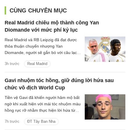
CÙNG CHUYÊN MỤC
Real Madrid chiêu mộ thành công Yan
Diomande với mức phí kỷ lục
Real Madrid và RB Leipzig đã đạt được
thỏa thuận chuyển nhượng Yan
Diomande, người sẽ gắn bó với câu lạc
bộ trong 7 mùa giải tiếp theo, cho đến
3h trước
Real Madrid
ngày 30 tháng 6 năm 2033.
Gavi nhuộm tóc hồng, giữ đúng lời hứa sau
chức vô địch World Cup
Tiền vệ Gavi đã khiến người hâm mộ bất
ngờ khi xuất hiện với mái tóc nhuộm màu
hồng rực rỡ nhằm thực hiện lời hứa từng
đưa ra nếu tuyển Tây Ban Nha vô địch
7h trước
ĐT Tây Ban Nha
World Cup 2026.