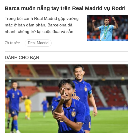
Barca muốn nẫng tay trên Real Madrid vụ Rodri
Trong bối cảnh Real Madrid gặp vướng
mắc ở bàn đàm phán, Barcelona đã
nhanh chóng trở lại cuộc đua và sẵn
sàng cạnh tranh để giành chữ ký của tiền
7h trước
Real Madrid
vệ Rodri.