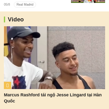
một thương vụ hứa hẹn sẽ đi vào lịch sử
05/8
Real Madrid
chuyển nhượng của cả hai đội bóng.
Video
Marcus Rashford tái ngộ Jesse Lingard tại Hàn
Quốc