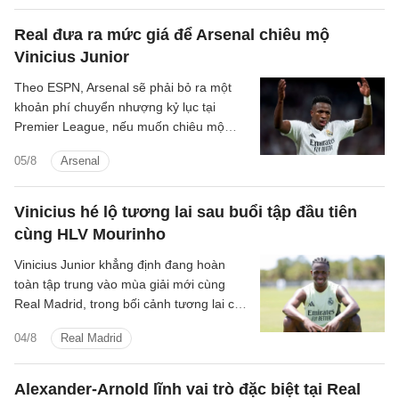
Real đưa ra mức giá để Arsenal chiêu mộ
Vinicius Junior
Theo ESPN, Arsenal sẽ phải bỏ ra một
khoản phí chuyển nhượng kỷ lục tại
Premier League, nếu muốn chiêu mộ
ngôi sao Vinicius Junior của Real Madrid.
05/8
Arsenal
Vinicius hé lộ tương lai sau buổi tập đầu tiên
cùng HLV Mourinho
Vinicius Junior khẳng định đang hoàn
toàn tập trung vào mùa giải mới cùng
Real Madrid, trong bối cảnh tương lai của
anh vẫn chưa được định đoạt.
04/8
Real Madrid
Alexander-Arnold lĩnh vai trò đặc biệt tại Real