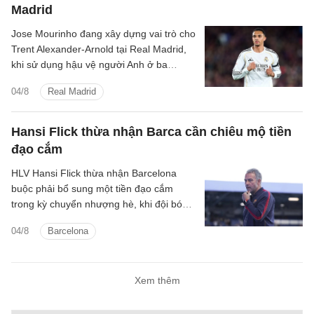
Madrid
Jose Mourinho đang xây dựng vai trò cho
Trent Alexander-Arnold tại Real Madrid,
khi sử dụng hậu vệ người Anh ở ba
nhiệm vụ trong hệ thống chiến thuật.
04/8
Real Madrid
Hansi Flick thừa nhận Barca cần chiêu mộ tiền
đạo cắm
HLV Hansi Flick thừa nhận Barcelona
buộc phải bổ sung một tiền đạo cắm
trong kỳ chuyển nhượng hè, khi đội bóng
vẫn đang tìm kiếm người thay thế Robert
04/8
Barcelona
Lewandowski.
Xem thêm