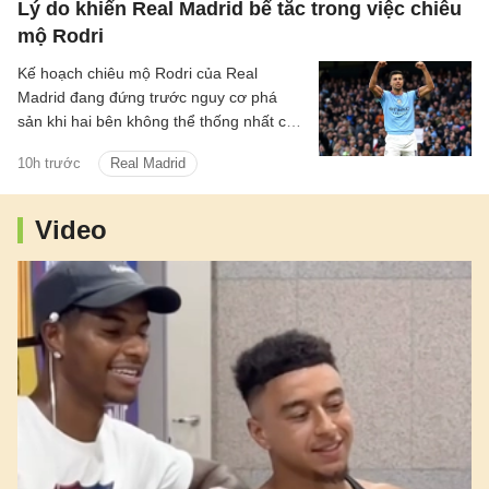
Lý do khiến Real Madrid bế tắc trong việc chiêu
mộ Rodri
Kế hoạch chiêu mộ Rodri của Real
Madrid đang đứng trước nguy cơ phá
sản khi hai bên không thể thống nhất các
điều khoản cá nhân và mức phí chuyển
10h trước
Real Madrid
nhượng.
Video