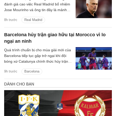
đánh giá cao việc Real Madrid bổ nhiệm
Jose Mourinho và ông tin đây là mảnh
ghép Los Blancos cần.
8h trước
Real Madrid
Barcelona hủy trận giao hữu tại Morocco vì lo
ngại an ninh
Quá trình chuẩn bị cho mùa giải mới của
Barcelona tiếp tục gặp trở ngại khi đội
bóng xứ Catalunya chính thức hủy trận
giao hữu với IR Tangier vì những lo ngại
9h trước
Barcelona
liên quan đến tình hình an ninh tại khu
vực Bắc Phi.