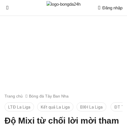
Đăng nhập
Trang chủ
Bóng đá Tây Ban Nha
LTĐ La Liga
Kết quả La Liga
BXH La Liga
ĐT TB
Độ Mixi từ chối lời mời tham