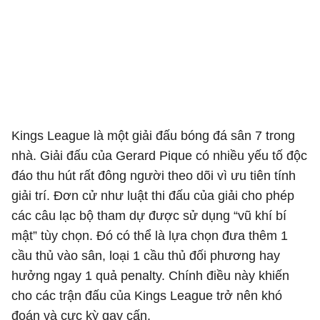
Kings League là một giải đấu bóng đá sân 7 trong
nhà. Giải đấu của Gerard Pique có nhiều yếu tố độc
đáo thu hút rất đông người theo dõi vì ưu tiên tính
giải trí. Đơn cử như luật thi đấu của giải cho phép
các câu lạc bộ tham dự được sử dụng “vũ khí bí
mật” tùy chọn. Đó có thể là lựa chọn đưa thêm 1
cầu thủ vào sân, loại 1 cầu thủ đối phương hay
hưởng ngay 1 quả penalty. Chính điều này khiến
cho các trận đấu của Kings League trở nên khó
đoán và cực kỳ gay cấn.