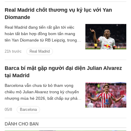
Real Madrid chốt thương vụ kỷ lục với Yan
Diomande
Real Madrid đang tiến rất gần tới việc
hoàn tất bản hợp đồng bom tấn mang
tên Yan Diomande từ RB Leipzig, trong
một thương vụ hứa hẹn sẽ đi vào lịch sử
21h trước
Real Madrid
chuyển nhượng của cả hai đội bóng.
Barca bí mật gặp người đại diện Julian Alvarez
tại Madrid
Barcelona vẫn chưa từ bỏ tham vọng
chiêu mộ Julian Alvarez trong kỳ chuyển
nhượng mùa hè 2026, bất chấp sự phản
đối quyết liệt từ Atletico Madrid.
05/8
Barcelona