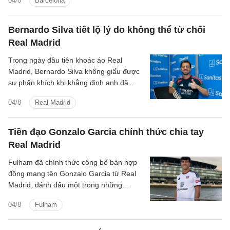
04/8
Barcelona
Lewandowski.
Bernardo Silva tiết lộ lý do không thể từ chối
Real Madrid
Trong ngày đầu tiên khoác áo Real
Madrid, Bernardo Silva không giấu được
sự phấn khích khi khẳng định anh đã
nhận lời ngay lập tức khi Los Blancos gửi
04/8
Real Madrid
lời mời.
Tiền đạo Gonzalo Garcia chính thức chia tay
Real Madrid
Fulham đã chính thức công bố bản hợp
đồng mang tên Gonzalo Garcia từ Real
Madrid, đánh dấu một trong những
thương vụ đáng chú ý của đội bóng
04/8
Fulham
thành London trước thềm mùa giải mới.