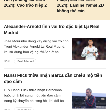
2024): Cao trào hiệp 2
2024): Lamine Yamal ZD
không thể cản
Alexander-Arnold lĩnh vai trò đặc biệt tại Real
Madrid
Jose Mourinho đang xây dựng vai trò cho
Trent Alexander-Arnold tại Real Madrid,
khi sử dụng hậu vệ người Anh ở ba
nhiệm vụ trong hệ thống chiến thuật.
04/8
Real Madrid
Hansi Flick thừa nhận Barca cần chiêu mộ tiền
đạo cắm
HLV Hansi Flick thừa nhận Barcelona
buộc phải bổ sung một tiền đạo cắm
trong kỳ chuyển nhượng hè, khi đội bóng
vẫn đang tìm kiếm người thay thế Robert