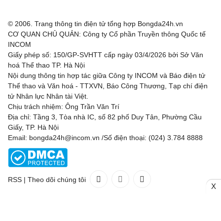
© 2006. Trang thông tin điện tử tổng hợp Bongda24h.vn
CƠ QUAN CHỦ QUẢN: Công ty Cổ phần Truyền thông Quốc tế
INCOM
Giấy phép số: 150/GP-SVHTT cấp ngày 03/4/2026 bởi Sở Văn
hoá Thể thao TP. Hà Nội
Nội dung thông tin hợp tác giữa Công ty INCOM và Báo điện tử
Thể thao và Văn hoá - TTXVN, Báo Công Thương, Tạp chí điện
tử Nhân lực Nhân tài Việt.
Chịu trách nhiệm: Ông Trần Văn Trí
Địa chỉ: Tầng 3, Tòa nhà IC, số 82 phố Duy Tân, Phường Cầu
Giấy, TP. Hà Nội
Email: bongda24h@incom.vn /Số điện thoại: (024) 3.784 8888
RSS
|
Theo dõi chúng tôi
X
Liên hệ
Quảng cáo
(024) 3.784 8888
Toàn bộ bản quyền thuộc
Bongda24h.vn