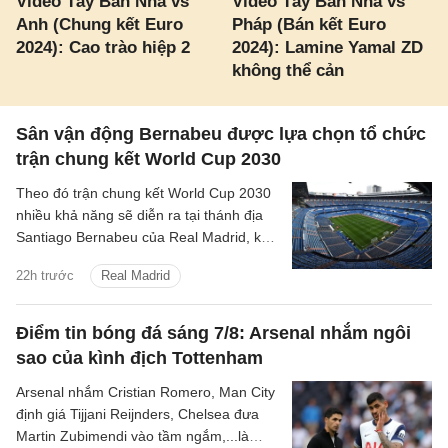
Video Tây Ban Nha vs
Video Tây Ban Nha vs
Anh (Chung kết Euro
Pháp (Bán kết Euro
2024): Cao trào hiệp 2
2024): Lamine Yamal ZD
không thể cản
Sân vận động Bernabeu được lựa chọn tổ chức
trận chung kết World Cup 2030
Theo đó trận chung kết World Cup 2030
nhiều khả năng sẽ diễn ra tại thánh địa
Santiago Bernabeu của Real Madrid, kết
thúc những tranh cãi kéo dài giữa các
22h trước
Real Madrid
quốc gia đồng chủ nhà.
Điểm tin bóng đá sáng 7/8: Arsenal nhắm ngôi
sao của kình địch Tottenham
Arsenal nhắm Cristian Romero, Man City
định giá Tijjani Reijnders, Chelsea đưa
Martin Zubimendi vào tầm ngắm,...là