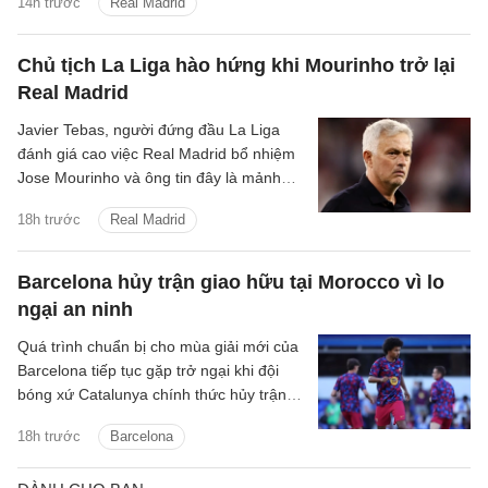
14h trước
Real Madrid
Chủ tịch La Liga hào hứng khi Mourinho trở lại
Real Madrid
Javier Tebas, người đứng đầu La Liga
đánh giá cao việc Real Madrid bổ nhiệm
Jose Mourinho và ông tin đây là mảnh
ghép Los Blancos cần.
18h trước
Real Madrid
Barcelona hủy trận giao hữu tại Morocco vì lo
ngại an ninh
Quá trình chuẩn bị cho mùa giải mới của
Barcelona tiếp tục gặp trở ngại khi đội
bóng xứ Catalunya chính thức hủy trận
giao hữu với IR Tangier vì những lo ngại
18h trước
Barcelona
liên quan đến tình hình an ninh tại khu
vực Bắc Phi.