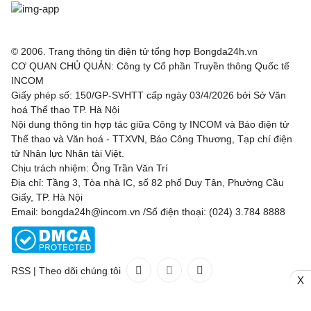
© 2006. Trang thông tin điện tử tổng hợp Bongda24h.vn
CƠ QUAN CHỦ QUẢN: Công ty Cổ phần Truyền thông Quốc tế
INCOM
Giấy phép số: 150/GP-SVHTT cấp ngày 03/4/2026 bởi Sở Văn
hoá Thể thao TP. Hà Nội
Nội dung thông tin hợp tác giữa Công ty INCOM và Báo điện tử
Thể thao và Văn hoá - TTXVN, Báo Công Thương, Tạp chí điện
tử Nhân lực Nhân tài Việt.
Chịu trách nhiệm: Ông Trần Văn Trí
Địa chỉ: Tầng 3, Tòa nhà IC, số 82 phố Duy Tân, Phường Cầu
Giấy, TP. Hà Nội
Email: bongda24h@incom.vn /Số điện thoại: (024) 3.784 8888
RSS
|
Theo dõi chúng tôi
X
Liên hệ
Quảng cáo
(024) 3.784 8888