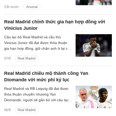
những tin tức bóng đá nổi bật trong Điểm
23h trước
Arsenal
tin bóng đá sáng 31/7.
Real Madrid chính thức gia hạn hợp đồng với
Vinicius Junior
Câu lạc bộ Real Madrid và cầu thủ
Vinicius Junior đã đạt được thỏa thuận
gia hạn hợp đồng, giữ chân anh ở lại câu
lạc bộ đến ngày 30 tháng 6 năm 2032.
07/8
Real Madrid
Real Madrid chiêu mộ thành công Yan
Diomande với mức phí kỷ lục
Real Madrid và RB Leipzig đã đạt được
thỏa thuận chuyển nhượng Yan
Diomande, người sẽ gắn bó với câu lạc
bộ trong 7 mùa giải tiếp theo, cho đến
06/8
Real Madrid
ngày 30 tháng 6 năm 2033.