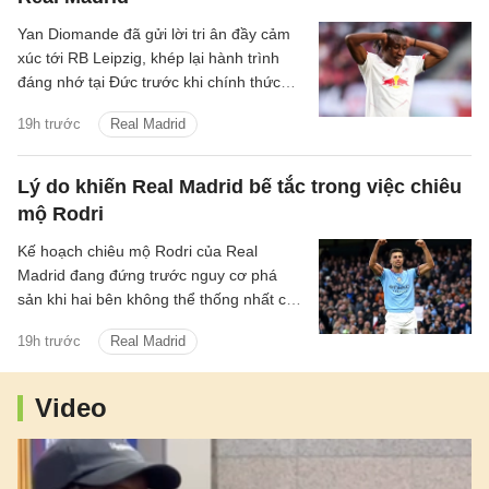
Yan Diomande đã gửi lời tri ân đầy cảm
xúc tới RB Leipzig, khép lại hành trình
đáng nhớ tại Đức trước khi chính thức
bước sang chương mới cùng Real
19h trước
Real Madrid
Madrid.
Lý do khiến Real Madrid bế tắc trong việc chiêu
mộ Rodri
Kế hoạch chiêu mộ Rodri của Real
Madrid đang đứng trước nguy cơ phá
sản khi hai bên không thể thống nhất các
điều khoản cá nhân và mức phí chuyển
19h trước
Real Madrid
nhượng.
Video