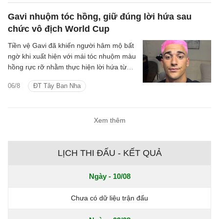
Gavi nhuộm tóc hồng, giữ đúng lời hứa sau
chức vô địch World Cup
Tiền vệ Gavi đã khiến người hâm mộ bất
ngờ khi xuất hiện với mái tóc nhuộm màu
hồng rực rỡ nhằm thực hiện lời hứa từng
đưa ra nếu tuyển Tây Ban Nha vô địch
06/8
ĐT Tây Ban Nha
World Cup 2026.
Xem thêm
LỊCH THI ĐẤU - KẾT QUẢ
Ngày - 10/08
Chưa có dữ liệu trận đấu