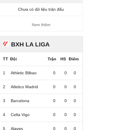
Chưa có dữ liệu trận đấu
Xem thêm
BXH LA LIGA
TT
Đội
Trận
HS
Điểm
1
Athletic Bilbao
0
0
0
2
Atletico Madrid
0
0
0
3
Barcelona
0
0
0
4
Celta Vigo
0
0
0
5
Alaves
0
0
0