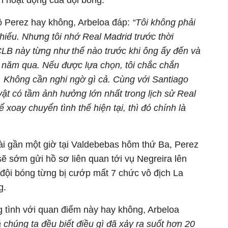
 hoạt động của đội bóng.
hộ Perez hay không, Arbeloa đáp:
“Tôi không phải
phiếu. Nhưng tôi nhớ Real Madrid trước thời
 CLB này từng như thế nào trước khi ông ấy đến và
6 năm qua. Nếu được lựa chọn, tôi chắc chắn
. Không cần nghi ngờ gì cả. Cùng với Santiago
ật có tầm ảnh hưởng lớn nhất trong lịch sử Real
ể xoay chuyển tình thế hiện tại, thì đó chính là
ài gần một giờ tại Valdebebas hôm thứ Ba, Perez
ẽ sớm gửi hồ sơ liên quan tới vụ Negreira lên
đội bóng từng bị cướp mất 7 chức vô địch La
g.
ng tình với quan điểm này hay không, Arbeloa
ả chúng ta đều biết điều gì đã xảy ra suốt hơn 20