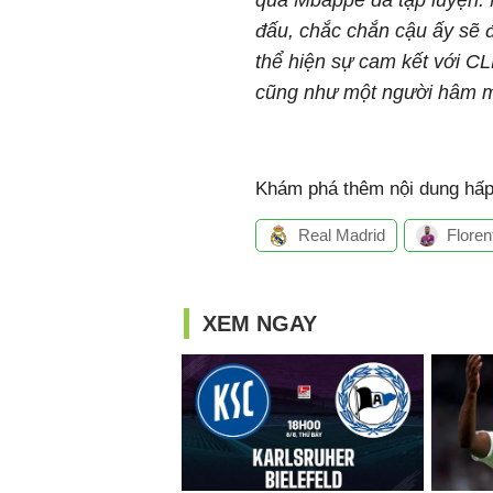
qua Mbappe đã tập luyện. N
đấu, chắc chắn cậu ấy sẽ đư
thể hiện sự cam kết với CL
cũng như một người hâm mộ
Khám phá thêm nội dung hấp 
Real Madrid
Floren