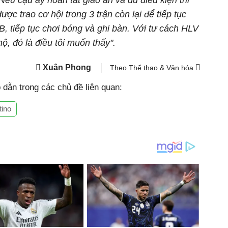
ếu cậu ấy hoàn tất giáo án và đủ điều kiện thi
ợc trao cơ hội trong 3 trận còn lại để tiếp tục
B, tiếp tục chơi bóng và ghi bàn. Với tư cách HLV
, đó là điều tôi muốn thấy".
Xuân Phong
Theo Thể thao & Văn hóa
dẫn trong các chủ đề liên quan:
tino