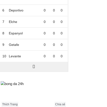
6
Deportivo
0
0
0
7
Elche
0
0
0
8
Espanyol
0
0
0
9
Getafe
0
0
0
10
Levante
0
0
0
Bongda24h.vn
Thích Trang
Chia sẻ