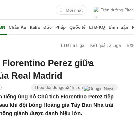
Trên đường Pitch
Mới nhất
BN
Châu Âu
Italia
Đức
Pháp
Quốc tế
LTĐ-KQ
Bình luận
LTĐ La Liga
Kết quả La Liga
BXH
 Florentino Perez giữa
ủa Real Madrid
)
Theo dõi Bongda24h trên
 tiếng ủng hộ Chủ tịch Florentino Perez tiếp
 sau khi đội bóng Hoàng gia Tây Ban Nha trải
 không giành được danh hiệu lớn.