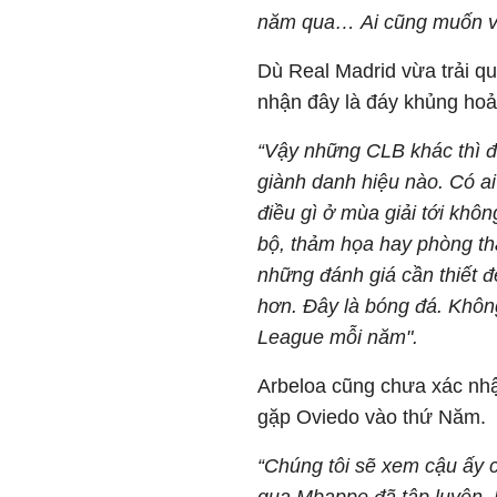
năm qua… Ai cũng muốn vụ
Dù Real Madrid vừa trải qua
nhận đây là đáy khủng hoả
“Vậy những CLB khác thì 
giành danh hiệu nào. Có a
điều gì ở mùa giải tới khô
bộ, thảm họa hay phòng th
những đánh giá cần thiết đ
hơn. Đây là bóng đá. Khôn
League mỗi năm".
Arbeloa cũng chưa xác nhậ
gặp Oviedo vào thứ Năm.
“Chúng tôi sẽ xem cậu ấy 