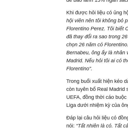
để bảo lãnh 15% ngân sách
Khi được hỏi liệu có ủng 
hội viên nên tôi không bỏ 
Florentino Perez. Tôi biết
đã thay đổi ra sao trong 2
chọn 26 năm có Florentino
Bernabeu, ông ấy là nhân v
Madrid. Nếu hỏi tôi ai có th
Florentino".
Trong buổi xuất hiện kéo d
còn tuyên bố Real Madrid s
UEFA, đồng thời cáo buộc 
Liga dưới nhiệm kỳ của ôn
Đáp lại câu hỏi liệu có đồ
nói:
“Tất nhiên là có. Tất c