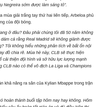
 Negreira sớm được làm sáng tỏ".
 mùa giải trắng tay thứ hai liên tiếp, Arbeloa phủ
ng của đội bóng.
đang ở đâu? Đâu phải chúng tôi đã 50 năm không
i dám cá rằng Real Madrid sẽ không giành được
ng? Tôi không hiểu những phân tích về bất ổn nội
ay đồ chia rẽ. Mùa hè này, CLB sẽ thực hiện
ể cải thiện đội hình và sở hữu lực lượng mạnh
g CLB nào có thể vô địch La Liga và Champions
n khả năng ra sân của Kylian Mbappe trong trận
có hoàn thành buổi tập hôm nay hay không. Hôm