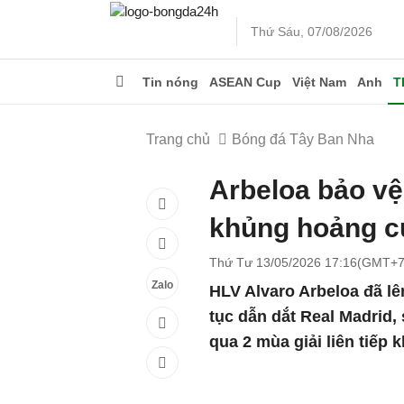
Thứ Sáu, 07/08/2026
Tin nóng
ASEAN Cup
Việt Nam
Anh
T
Trang chủ
Bóng đá Tây Ban Nha
Arbeloa bảo vệ
khủng hoảng c
Thứ Tư 13/05/2026 17:16(GMT+7
Zalo
HLV Alvaro Arbeloa đã lên
tục dẫn dắt Real Madrid,
qua 2 mùa giải liên tiếp