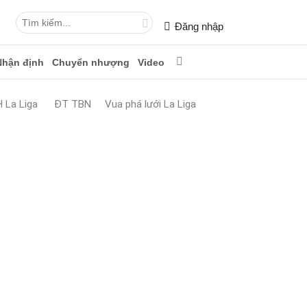
Đăng nhập
Nhận định
Chuyển nhượng
Video
 La Liga
ĐT TBN
Vua phá lưới La Liga