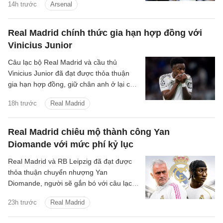
14h trước
Arsenal
tin bóng đá sáng 31/7.
Real Madrid chính thức gia hạn hợp đồng với
Vinicius Junior
Câu lạc bộ Real Madrid và cầu thủ
Vinicius Junior đã đạt được thỏa thuận
gia hạn hợp đồng, giữ chân anh ở lại câu
lạc bộ đến ngày 30 tháng 6 năm 2032.
18h trước
Real Madrid
Real Madrid chiêu mộ thành công Yan
Diomande với mức phí kỷ lục
Real Madrid và RB Leipzig đã đạt được
thỏa thuận chuyển nhượng Yan
Diomande, người sẽ gắn bó với câu lạc
bộ trong 7 mùa giải tiếp theo, cho đến
23h trước
Real Madrid
ngày 30 tháng 6 năm 2033.