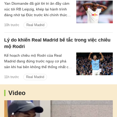
Yan Diomande đã gửi lời tri ân đầy cảm
xúc tới RB Leipzig, khép lại hành trình
đáng nhớ tại Đức trước khi chính thức
bước sang chương mới cùng Real
10h trước
Real Madrid
Madrid.
Lý do khiến Real Madrid bế tắc trong việc chiêu
mộ Rodri
Kế hoạch chiêu mộ Rodri của Real
Madrid đang đứng trước nguy cơ phá
sản khi hai bên không thể thống nhất các
điều khoản cá nhân và mức phí chuyển
11h trước
Real Madrid
nhượng.
Video