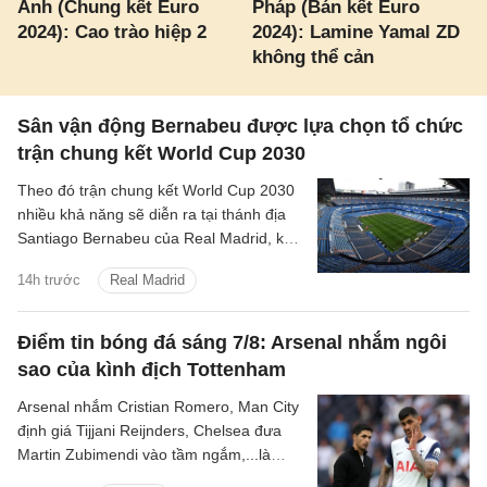
Anh (Chung kết Euro
Pháp (Bán kết Euro
2024): Cao trào hiệp 2
2024): Lamine Yamal ZD
không thể cản
Sân vận động Bernabeu được lựa chọn tổ chức
trận chung kết World Cup 2030
Theo đó trận chung kết World Cup 2030
nhiều khả năng sẽ diễn ra tại thánh địa
Santiago Bernabeu của Real Madrid, kết
thúc những tranh cãi kéo dài giữa các
14h trước
Real Madrid
quốc gia đồng chủ nhà.
Điểm tin bóng đá sáng 7/8: Arsenal nhắm ngôi
sao của kình địch Tottenham
Arsenal nhắm Cristian Romero, Man City
định giá Tijjani Reijnders, Chelsea đưa
Martin Zubimendi vào tầm ngắm,...là
những tin tức bóng đá nổi bật trong Điểm