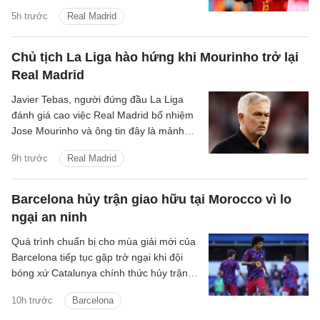
về chuyên môn lẫn tài chính.
5h trước
Real Madrid
Chủ tịch La Liga hào hứng khi Mourinho trở lại
Real Madrid
Javier Tebas, người đứng đầu La Liga
đánh giá cao việc Real Madrid bổ nhiệm
Jose Mourinho và ông tin đây là mảnh
ghép Los Blancos cần.
9h trước
Real Madrid
Barcelona hủy trận giao hữu tại Morocco vì lo
ngại an ninh
Quá trình chuẩn bị cho mùa giải mới của
Barcelona tiếp tục gặp trở ngại khi đội
bóng xứ Catalunya chính thức hủy trận
giao hữu với IR Tangier vì những lo ngại
10h trước
Barcelona
liên quan đến tình hình an ninh tại khu