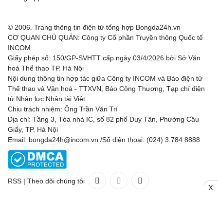
© 2006. Trang thông tin điện tử tổng hợp Bongda24h.vn
CƠ QUAN CHỦ QUẢN: Công ty Cổ phần Truyền thông Quốc tế
INCOM
Giấy phép số: 150/GP-SVHTT cấp ngày 03/4/2026 bởi Sở Văn
hoá Thể thao TP. Hà Nội
Nội dung thông tin hợp tác giữa Công ty INCOM và Báo điện tử
Thể thao và Văn hoá - TTXVN, Báo Công Thương, Tạp chí điện
tử Nhân lực Nhân tài Việt.
Chịu trách nhiệm: Ông Trần Văn Trí
Địa chỉ: Tầng 3, Tòa nhà IC, số 82 phố Duy Tân, Phường Cầu
Giấy, TP. Hà Nội
Email: bongda24h@incom.vn /Số điện thoại: (024) 3.784 8888
RSS
|
Theo dõi chúng tôi
X
Liên hệ
Quảng cáo
(024) 3.784 8888