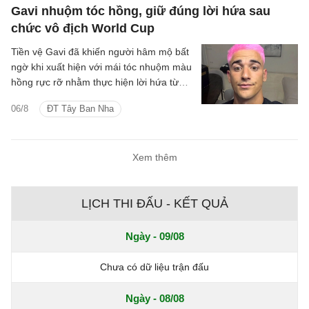
Gavi nhuộm tóc hồng, giữ đúng lời hứa sau
chức vô địch World Cup
Tiền vệ Gavi đã khiến người hâm mộ bất
ngờ khi xuất hiện với mái tóc nhuộm màu
hồng rực rỡ nhằm thực hiện lời hứa từng
đưa ra nếu tuyển Tây Ban Nha vô địch
06/8
ĐT Tây Ban Nha
World Cup 2026.
Xem thêm
LỊCH THI ĐẤU - KẾT QUẢ
Ngày - 09/08
Chưa có dữ liệu trận đấu
Ngày - 08/08