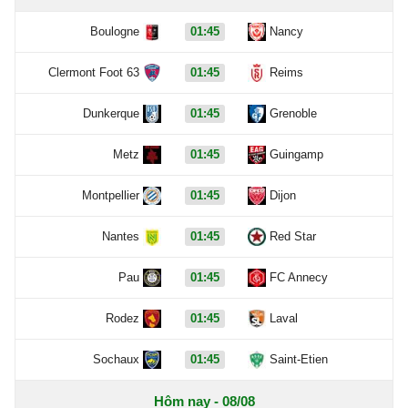
Boulogne
01:45
Nancy
Clermont Foot 63
01:45
Reims
Dunkerque
01:45
Grenoble
Metz
01:45
Guingamp
Montpellier
01:45
Dijon
Nantes
01:45
Red Star
Pau
01:45
FC Annecy
Rodez
01:45
Laval
Sochaux
01:45
Saint-Etien
Hôm nay - 08/08