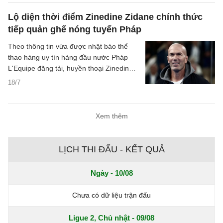
Lộ diện thời điểm Zinedine Zidane chính thức
tiếp quản ghế nóng tuyển Pháp
Theo thông tin vừa được nhật báo thể
thao hàng uy tín hàng đầu nước Pháp
L'Equipe đăng tải, huyền thoại Zinedine
Zidane sẽ chính thức trở thành tân huấn
18/7
luyện viên trưởng của đội tuyển quốc gia
Pháp kể từ ngày 1/9 tới đây, khép lại triều
đại kéo dài tới 14 năm đầy vinh quang
Xem thêm
của Didier Deschamps.
LỊCH THI ĐẤU - KẾT QUẢ
Ngày - 10/08
Chưa có dữ liệu trận đấu
Ligue 2, Chủ nhật - 09/08