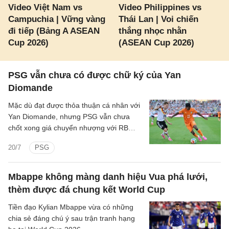
Video Việt Nam vs
Video Philippines vs
Campuchia | Vững vàng
Thái Lan | Voi chiến
đi tiếp (Bảng A ASEAN
thắng nhọc nhằn
Cup 2026)
(ASEAN Cup 2026)
PSG vẫn chưa có được chữ ký của Yan
Diomande
Mặc dù đạt được thỏa thuận cá nhân với
Yan Diomande, nhưng PSG vẫn chưa
chốt xong giá chuyển nhượng với RB
Leipzig.
20/7
PSG
Mbappe không màng danh hiệu Vua phá lưới,
thèm được đá chung kết World Cup
Tiền đạo Kylian Mbappe vừa có những
chia sẻ đáng chú ý sau trận tranh hạng