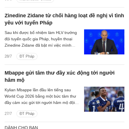
Zinedine Zidane từ chối hàng loạt đề nghị vì tình
yêu với tuyển Pháp
Sau khi được bổ nhiệm làm HLV trưởng
đội tuyển quốc gia Pháp, huyền thoại
Zinedine Zidane đã bật mí việc mình
nhận được nhiều lời đề nghị trong suốt
28/7
ĐT Pháp
quãng thời gian 4, 5 năm vừa qua.
Mbappe gửi tâm thư đầy xúc động tới người
hâm mộ
Kylian Mbappe lần đầu lên tiếng sau
World Cup 2026 bằng một bức tâm thư
đầy cảm xúc gửi tới người hâm mộ đội
tuyển Pháp.
27/7
ĐT Pháp