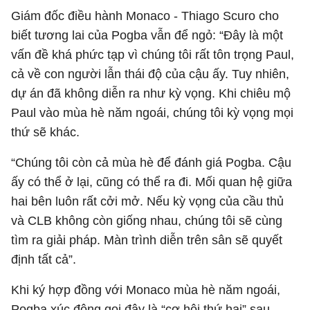
Giám đốc điều hành Monaco - Thiago Scuro cho
biết tương lai của Pogba vẫn để ngỏ: “Đây là một
vấn đề khá phức tạp vì chúng tôi rất tôn trọng Paul,
cả về con người lẫn thái độ của cậu ấy. Tuy nhiên,
dự án đã không diễn ra như kỳ vọng. Khi chiêu mộ
Paul vào mùa hè năm ngoái, chúng tôi kỳ vọng mọi
thứ sẽ khác.
“Chúng tôi còn cả mùa hè để đánh giá Pogba. Cậu
ấy có thể ở lại, cũng có thể ra đi. Mối quan hệ giữa
hai bên luôn rất cởi mở. Nếu kỳ vọng của cầu thủ
và CLB không còn giống nhau, chúng tôi sẽ cùng
tìm ra giải pháp. Màn trình diễn trên sân sẽ quyết
định tất cả”.
Khi ký hợp đồng với Monaco mùa hè năm ngoái,
Pogba xúc động gọi đây là “cơ hội thứ hai” sau