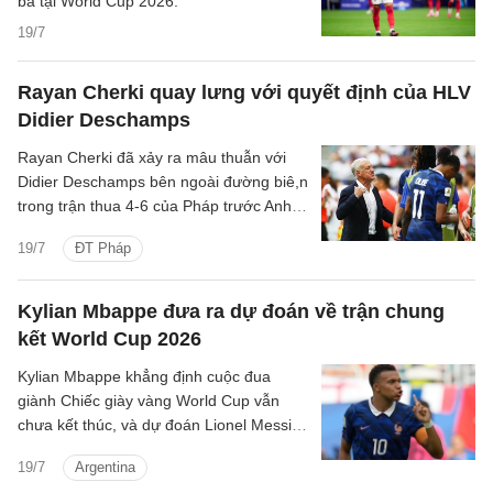
ba tại World Cup 2026.
19/7
Rayan Cherki quay lưng với quyết định của HLV
Didier Deschamps
Rayan Cherki đã xảy ra mâu thuẫn với
Didier Deschamps bên ngoài đường biê,n
trong trận thua 4-6 của Pháp trước Anh ở
trận tranh hạng ba World Cup.
19/7
ĐT Pháp
Kylian Mbappe đưa ra dự đoán về trận chung
kết World Cup 2026
Kylian Mbappe khẳng định cuộc đua
giành Chiếc giày vàng World Cup vẫn
chưa kết thúc, và dự đoán Lionel Messi
sẽ ghi bàn cho Argentina trong trận
19/7
Argentina
chung kết gặp Tây Ban Nha.