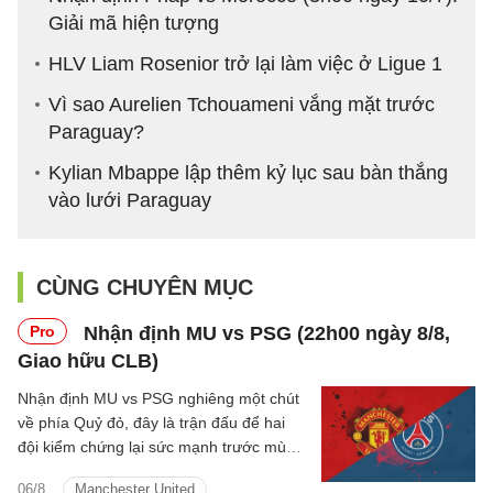
Giải mã hiện tượng
HLV Liam Rosenior trở lại làm việc ở Ligue 1
Vì sao Aurelien Tchouameni vắng mặt trước
Paraguay?
Kylian Mbappe lập thêm kỷ lục sau bàn thắng
vào lưới Paraguay
CÙNG CHUYÊN MỤC
Pro
Nhận định MU vs PSG (22h00 ngày 8/8,
Giao hữu CLB)
Nhận định MU vs PSG nghiêng một chút
về phía Quỷ đỏ, đây là trận đấu để hai
đội kiểm chứng lại sức mạnh trước mùa
giải mới.
06/8
Manchester United