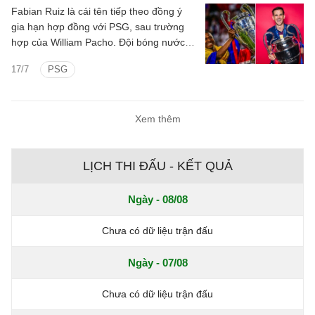
của Didier Deschamps.
Fabian Ruiz là cái tên tiếp theo đồng ý
gia hạn hợp đồng với PSG, sau trường
hợp của William Pacho. Đội bóng nước
Pháp đang quyết tâm giữ những trụ cột ở
17/7
PSG
lại.
Xem thêm
LỊCH THI ĐẤU - KẾT QUẢ
Ngày - 08/08
Chưa có dữ liệu trận đấu
Ngày - 07/08
Chưa có dữ liệu trận đấu