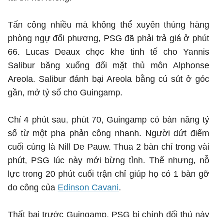
Tấn công nhiều mà không thể xuyên thủng hàng
phòng ngự đối phương, PSG đã phải trả giá ở phút
66. Lucas Deaux chọc khe tinh tế cho Yannis
Salibur băng xuống đối mặt thủ môn Alphonse
Areola. Salibur đánh bại Areola bằng cú sút ở góc
gần, mở tỷ số cho Guingamp.
Chỉ 4 phút sau, phút 70, Guingamp có bàn nâng tỷ
số từ một pha phản công nhanh. Người dứt điểm
cuối cùng là Nill De Pauw. Thua 2 bàn chỉ trong vài
phút, PSG lúc này mới bừng tỉnh. Thế nhưng, nỗ
lực trong 20 phút cuối trận chỉ giúp họ có 1 bàn gỡ
do công của
Edinson Cavani
.
Thất bại trước Guingamp, PSG bị chính đối thủ này