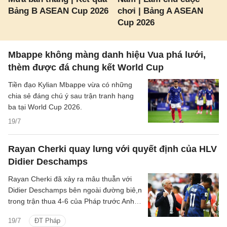
Bảng B ASEAN Cup 2026
chơi | Bảng A ASEAN
Cup 2026
Mbappe không màng danh hiệu Vua phá lưới,
thèm được đá chung kết World Cup
Tiền đạo Kylian Mbappe vừa có những
chia sẻ đáng chú ý sau trận tranh hạng
ba tại World Cup 2026.
19/7
Rayan Cherki quay lưng với quyết định của HLV
Didier Deschamps
Rayan Cherki đã xảy ra mâu thuẫn với
Didier Deschamps bên ngoài đường biê,n
trong trận thua 4-6 của Pháp trước Anh ở
trận tranh hạng ba World Cup.
19/7
ĐT Pháp