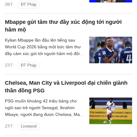
28/7
ĐT Pháp
quãng thời gian 4, 5 năm vừa qua.
Mbappe gửi tâm thư đầy xúc động tới người
hâm mộ
Kylian Mbappe lần đầu lên tiếng sau
World Cup 2026 bằng một bức tâm thư
đầy cảm xúc gửi tới người hâm mộ đội
tuyển Pháp.
27/7
ĐT Pháp
Chelsea, Man City và Liverpool đại chiến giành
thần đồng PSG
PSG muốn khoảng 42 triệu bảng cho
ngôi sao trẻ người Senegal, Ibrahim
Mbaye, người đang được Chelsea, Man
CIty và Liverpool quan tâm.
27/7
Liverpool