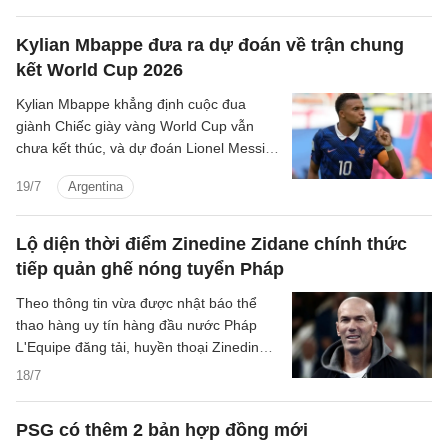
Kylian Mbappe đưa ra dự đoán về trận chung
kết World Cup 2026
Kylian Mbappe khẳng định cuộc đua
giành Chiếc giày vàng World Cup vẫn
chưa kết thúc, và dự đoán Lionel Messi
sẽ ghi bàn cho Argentina trong trận
19/7
Argentina
chung kết gặp Tây Ban Nha.
Lộ diện thời điểm Zinedine Zidane chính thức
tiếp quản ghế nóng tuyển Pháp
Theo thông tin vừa được nhật báo thể
thao hàng uy tín hàng đầu nước Pháp
L'Equipe đăng tải, huyền thoại Zinedine
Zidane sẽ chính thức trở thành tân huấn
18/7
luyện viên trưởng của đội tuyển quốc gia
Pháp kể từ ngày 1/9 tới đây, khép lại triều
PSG có thêm 2 bản hợp đồng mới
đại kéo dài tới 14 năm đầy vinh quang