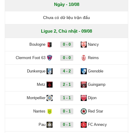
Ngày - 10/08
Chưa có dữ liệu trận đấu
Ligue 2, Chủ nhật - 09/08
Boulogne
0 - 0
Nancy
Clermont Foot 63
0 - 0
Reims
Dunkerque
4 - 2
Grenoble
Metz
2 - 1
Guingamp
Montpellier
1 - 1
Dijon
Nantes
0 - 1
Red Star
Pau
0 - 1
FC Annecy