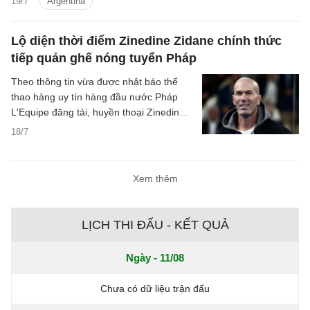
19/7
Argentina
chung kết gặp Tây Ban Nha.
Lộ diện thời điểm Zinedine Zidane chính thức
tiếp quản ghế nóng tuyển Pháp
Theo thông tin vừa được nhật báo thể
thao hàng uy tín hàng đầu nước Pháp
L'Equipe đăng tải, huyền thoại Zinedine
Zidane sẽ chính thức trở thành tân huấn
18/7
luyện viên trưởng của đội tuyển quốc gia
Pháp kể từ ngày 1/9 tới đây, khép lại triều
đại kéo dài tới 14 năm đầy vinh quang
Xem thêm
của Didier Deschamps.
LỊCH THI ĐẤU - KẾT QUẢ
Ngày - 11/08
Chưa có dữ liệu trận đấu