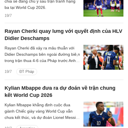
chia sẻ đáng chú ý sau trận tranh hạng
ba tại World Cup 2026.
19/7
Rayan Cherki quay lưng với quyết định của HLV
Didier Deschamps
Rayan Cherki đã xảy ra mâu thuẫn với
Didier Deschamps bên ngoài đường biê,n
trong trận thua 4-6 của Pháp trước Anh ở
trận tranh hạng ba World Cup.
19/7
ĐT Pháp
Kylian Mbappe đưa ra dự đoán về trận chung
kết World Cup 2026
Kylian Mbappe khẳng định cuộc đua
giành Chiếc giày vàng World Cup vẫn
chưa kết thúc, và dự đoán Lionel Messi
sẽ ghi bàn cho Argentina trong trận