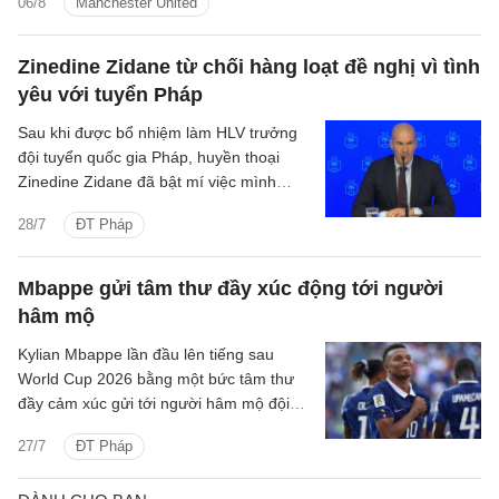
06/8
Manchester United
Zinedine Zidane từ chối hàng loạt đề nghị vì tình
yêu với tuyển Pháp
Sau khi được bổ nhiệm làm HLV trưởng
đội tuyển quốc gia Pháp, huyền thoại
Zinedine Zidane đã bật mí việc mình
nhận được nhiều lời đề nghị trong suốt
28/7
ĐT Pháp
quãng thời gian 4, 5 năm vừa qua.
Mbappe gửi tâm thư đầy xúc động tới người
hâm mộ
Kylian Mbappe lần đầu lên tiếng sau
World Cup 2026 bằng một bức tâm thư
đầy cảm xúc gửi tới người hâm mộ đội
tuyển Pháp.
27/7
ĐT Pháp