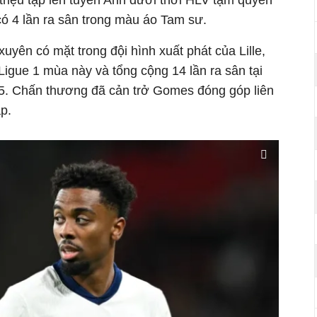
riệu tập lên tuyển Anh dưới thời HLV tạm quyền
có 4 lần ra sân trong màu áo Tam sư.
uyên có mặt trong đội hình xuất phát của Lille,
 Ligue 1 mùa này và tổng cộng 14 lần ra sân tại
25. Chấn thương đã cản trở Gomes đóng góp liên
p.