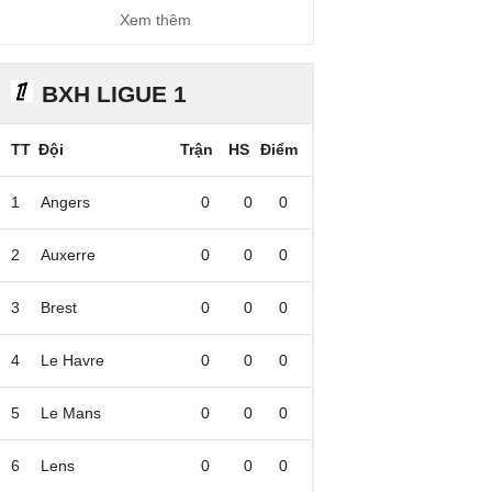
Xem thêm
BXH LIGUE 1
TT
Đội
Trận
HS
Điểm
1
Angers
0
0
0
2
Auxerre
0
0
0
3
Brest
0
0
0
4
Le Havre
0
0
0
5
Le Mans
0
0
0
6
Lens
0
0
0