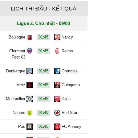
LỊCH THI ĐẤU - KẾT QUẢ
Ligue 2, Chủ nhật - 09/08
Boulogne
01:45
Nancy
Clermont
01:45
Reims
Foot 63
Dunkerque
01:45
Grenoble
Metz
01:45
Guingamp
Montpellier
01:45
Dijon
Nantes
01:45
Red Star
Pau
01:45
FC Annecy