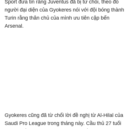
Sport đưa tin rằng Juventus đã bị từ chối, theo đó
người đại diện của Gyokeres nói với đội bóng thành
Turin rằng thân chủ của mình ưu tiên cập bến
Arsenal.
Gyokeres cũng đã từ chối lời đề nghị từ Al-Hilal của
Saudi Pro League trong tháng này. Cầu thủ 27 tuổi