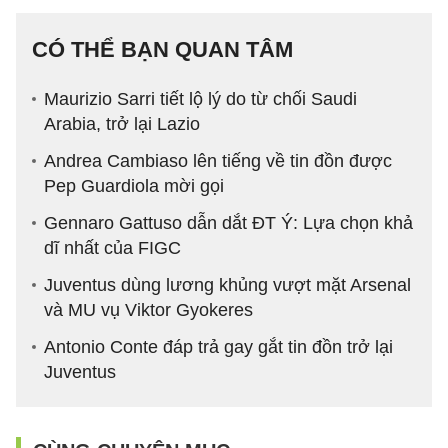
CÓ THỂ BẠN QUAN TÂM
Maurizio Sarri tiết lộ lý do từ chối Saudi
Arabia, trở lại Lazio
Andrea Cambiaso lên tiếng về tin đồn được
Pep Guardiola mời gọi
Gennaro Gattuso dẫn dắt ĐT Ý: Lựa chọn khả
dĩ nhất của FIGC
Juventus dùng lương khủng vượt mặt Arsenal
và MU vụ Viktor Gyokeres
Antonio Conte đáp trả gay gắt tin đồn trở lại
Juventus