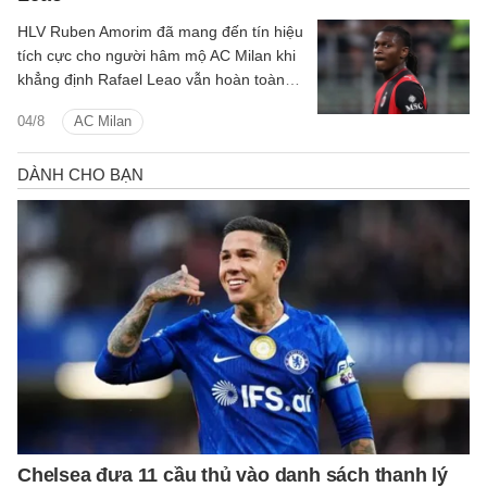
HLV Ruben Amorim đã mang đến tín hiệu
tích cực cho người hâm mộ AC Milan khi
khẳng định Rafael Leao vẫn hoàn toàn
tập trung và có động lực cống hiến cho
04/8
AC Milan
đội bóng, bất chấp những đồn đoán
chuyển nhượng kéo dài suốt mùa hè.