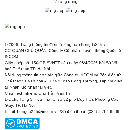
Tải ứng dụng
© 2006. Trang thông tin điện tử tổng hợp Bongda24h.vn
CƠ QUAN CHỦ QUẢN: Công ty Cổ phần Truyền thông Quốc tế
INCOM
Giấy phép số: 150/GP-SVHTT cấp ngày 03/4/2026 bởi Sở Văn
hoá Thể thao TP. Hà Nội
Nội dung thông tin hợp tác giữa Công ty INCOM và Báo điện tử
Thể thao và Văn hoá - TTXVN, Báo Công Thương, Tạp chí điện
tử Nhân lực Nhân tài Việt.
Chịu trách nhiệm: Ông Trần Văn Trí
Địa chỉ: Tầng 3, Tòa nhà IC, số 82 phố Duy Tân, Phường Cầu
Giấy, TP. Hà Nội
Email: bongda24h@incom.vn /Số điện thoại: (024) 3.784 8888