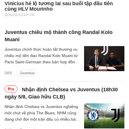
Juventus chiêu mộ thành công Randal Kolo
Muani
Juventus chính thức hoàn tất thương vụ
chiêu mộ tiền đạo Randal Kolo Muani từ
Paris Saint-Germain theo bản hợp đồng
dài hạn, đánh dấu sự trở lại của chân sút
04/8
Juventus
người Pháp sau quãng thời gian thi đấu
theo dạng cho mượn đầy ấn tượng tại
Turin.
Pro
Nhận định Chelsea vs Juventus (18h30
ngày 5/8, Giao hữu CLB)
Nhận định Chelsea vs Juventus nghiêng
một chút về phía The Blues, NHM cũng
đang chờ đợi một trận đấu có nhiều bàn
thắng được ghi.