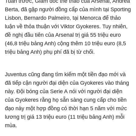
Tuần trước, Giám đốc thể thao của Arsenal, Andrea
Berta, đã gặp người đồng cấp của mình tại Sporting
Lisbon, Bernardo Palmeiro, tại Menorca để thảo
luận về thỏa thuận với Viktor Gyokeres. Tuy nhiên,
đề nghị đầu tiên của Arsenal trị giá 55 triệu euro
(46,8 triệu bảng Anh) cộng thêm 10 triệu euro (8,5
triệu bảng Anh) phụ phí đã bị từ chối.
Juventus cũng đang tìm kiếm một tiền đạo mới và
đã tiếp cận người đại diện của Gyokeres vào tháng
này. Đội bóng của Serie A nói với người đại diện
của Gyokeres rằng họ sẵn sàng cung cấp cho tiền
đạo này một hợp đồng có thời hạn 5 năm với mức
lương trị giá 13 triệu euro (11 triệu bảng Anh) mỗi
mùa.