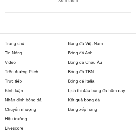
Xem thêm
Trang chủ
Bóng đá Việt Nam
Tin Nóng
Bóng đá Anh
Video
Bóng đá Châu Âu
Trên đường Pitch
Bóng đá TBN
Trực tiếp
Bóng đá Italia
Bình luận
Lịch thi đấu bóng đá hôm nay
Nhận định bóng đá
Kết quả bóng đá
Chuyển nhượng
Bảng xếp hạng
Hậu trường
Livescore