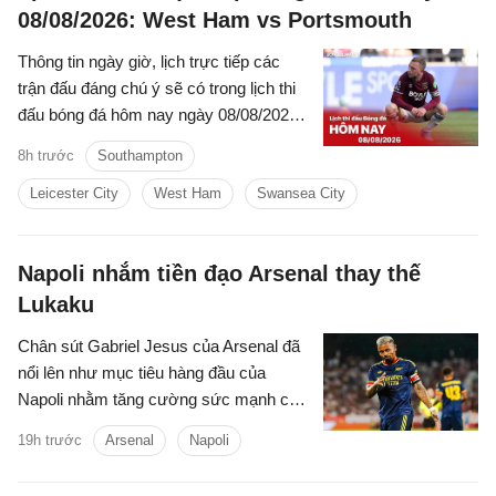
08/08/2026: West Ham vs Portsmouth
Thông tin ngày giờ, lịch trực tiếp các
trận đấu đáng chú ý sẽ có trong lịch thi
đấu bóng đá hôm nay ngày 08/08/2026
và rạng sáng mai cùng kênh phát sóng
8h trước
Southampton
trực tiếp.
Leicester City
West Ham
Swansea City
Napoli nhắm tiền đạo Arsenal thay thế
Lukaku
Chân sút Gabriel Jesus của Arsenal đã
nổi lên như mục tiêu hàng đầu của
Napoli nhằm tăng cường sức mạnh cho
hàng công trước mùa giải mới.
19h trước
Arsenal
Napoli