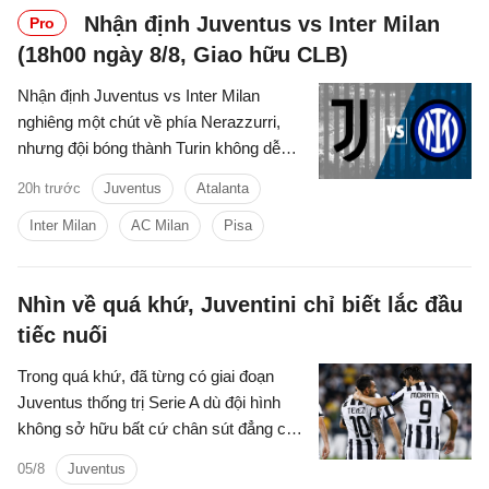
Nhận định Juventus vs Inter Milan
Pro
(18h00 ngày 8/8, Giao hữu CLB)
Nhận định Juventus vs Inter Milan
nghiêng một chút về phía Nerazzurri,
nhưng đội bóng thành Turin không dễ
dàng chấp nhận thất bại.
20h trước
Juventus
Atalanta
Inter Milan
AC Milan
Pisa
Nhìn về quá khứ, Juventini chỉ biết lắc đầu
tiếc nuối
Trong quá khứ, đã từng có giai đoạn
Juventus thống trị Serie A dù đội hình
không sở hữu bất cứ chân sút đẳng cấp
nào. Nhưng than ôi! Thời oanh liệt ấy
05/8
Juventus
nay còn đâu!