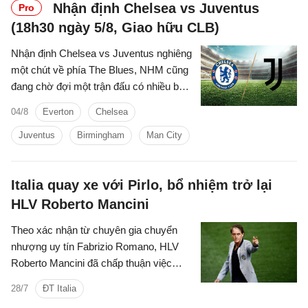
Nhận định Chelsea vs Juventus
Pro
(18h30 ngày 5/8, Giao hữu CLB)
Nhận định Chelsea vs Juventus nghiêng
một chút về phía The Blues, NHM cũng
đang chờ đợi một trận đấu có nhiều bàn
thắng được ghi.
04/8
Everton
Chelsea
Juventus
Birmingham
Man City
Italia quay xe với Pirlo, bổ nhiệm trở lại
HLV Roberto Mancini
Theo xác nhận từ chuyên gia chuyển
nhượng uy tín Fabrizio Romano, HLV
Roberto Mancini đã chấp thuận việc
quay trở lại dẫn dắt đội tuyển quốc gia Ý
28/7
ĐT Italia
với một kịch bản vô cùng bất ngờ.