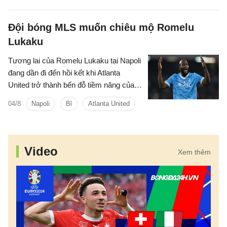
Đội bóng MLS muốn chiêu mộ Romelu
Lukaku
Tương lai của Romelu Lukaku tại Napoli
đang dần đi đến hồi kết khi Atlanta
United trở thành bến đỗ tiềm năng của
tiền đạo người Bỉ trong kỳ chuyển
04/8
Napoli
Bỉ
Atlanta United
nhượng mùa hè.
Video
Xem thêm