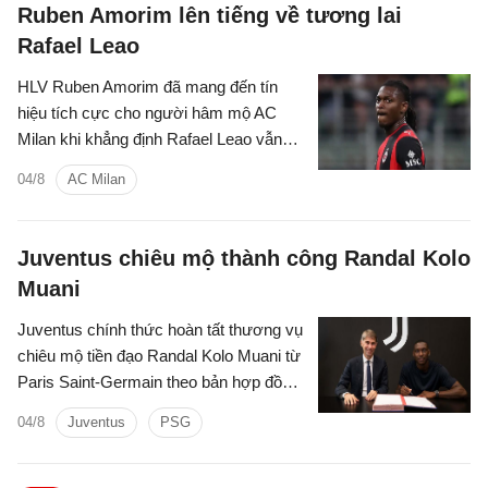
Ruben Amorim lên tiếng về tương lai
Rafael Leao
HLV Ruben Amorim đã mang đến tín
hiệu tích cực cho người hâm mộ AC
Milan khi khẳng định Rafael Leao vẫn
hoàn toàn tập trung và có động lực cống
04/8
AC Milan
hiến cho đội bóng, bất chấp những đồn
đoán chuyển nhượng kéo dài suốt mùa
hè.
Juventus chiêu mộ thành công Randal Kolo
Muani
Juventus chính thức hoàn tất thương vụ
chiêu mộ tiền đạo Randal Kolo Muani từ
Paris Saint-Germain theo bản hợp đồng
dài hạn, đánh dấu sự trở lại của chân
04/8
Juventus
PSG
sút người Pháp sau quãng thời gian thi
đấu theo dạng cho mượn đầy ấn tượng
tại Turin.