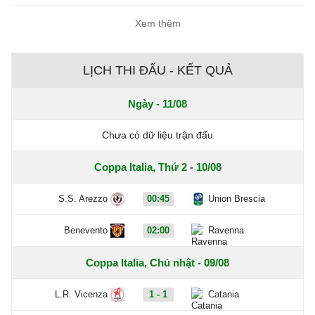
Xem thêm
LỊCH THI ĐẤU - KẾT QUẢ
Ngày - 11/08
Chưa có dữ liệu trận đấu
Coppa Italia, Thứ 2 - 10/08
S.S. Arezzo
00:45
Union Brescia
Benevento
02:00
Ravenna
Coppa Italia, Chủ nhật - 09/08
L.R. Vicenza
1 - 1
Catania