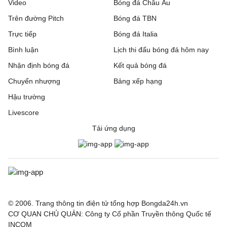
Video
Bóng đá Châu Âu
Trên đường Pitch
Bóng đá TBN
Trực tiếp
Bóng đá Italia
Bình luận
Lịch thi đấu bóng đá hôm nay
Nhận định bóng đá
Kết quả bóng đá
Chuyển nhượng
Bảng xếp hạng
Hậu trường
Livescore
Tải ứng dụng
© 2006. Trang thông tin điện tử tổng hợp Bongda24h.vn
CƠ QUAN CHỦ QUẢN: Công ty Cổ phần Truyền thông Quốc tế
INCOM