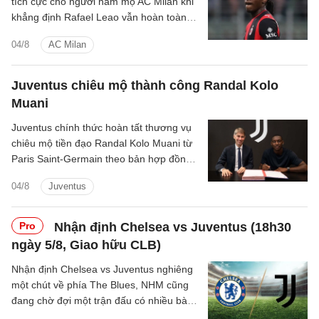
tích cực cho người hâm mộ AC Milan khi
khẳng định Rafael Leao vẫn hoàn toàn
tập trung và có động lực cống hiến cho
04/8
AC Milan
đội bóng, bất chấp những đồn đoán
chuyển nhượng kéo dài suốt mùa hè.
Juventus chiêu mộ thành công Randal Kolo
Muani
Juventus chính thức hoàn tất thương vụ
chiêu mộ tiền đạo Randal Kolo Muani từ
Paris Saint-Germain theo bản hợp đồng
dài hạn, đánh dấu sự trở lại của chân sút
04/8
Juventus
người Pháp sau quãng thời gian thi đấu
theo dạng cho mượn đầy ấn tượng tại
Turin.
Pro
Nhận định Chelsea vs Juventus (18h30
ngày 5/8, Giao hữu CLB)
Nhận định Chelsea vs Juventus nghiêng
một chút về phía The Blues, NHM cũng
đang chờ đợi một trận đấu có nhiều bàn
thắng được ghi.