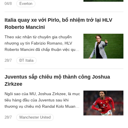
04/8
Everton
Italia quay xe với Pirlo, bổ nhiệm trở lại HLV
Roberto Mancini
Theo xác nhận từ chuyên gia chuyển
nhượng uy tín Fabrizio Romano, HLV
Roberto Mancini đã chấp thuận việc quay
trở lại dẫn dắt đội tuyển quốc gia Ý với
28/7
ĐT Italia
một kịch bản vô cùng bất ngờ.
Juventus sắp chiêu mộ thành công Joshua
Zirkzee
Ngôi sao của MU, Joshua Zirkzee, là mục
tiêu hàng đầu của Juventus sau khi
thương vụ chiêu mộ Randal Kolo Muani
đổ bể.
28/7
Manchester United