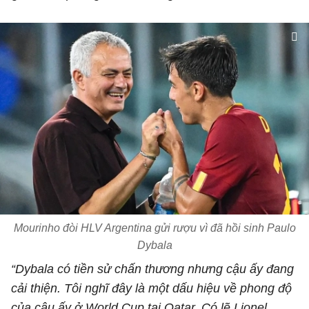
Mourinho đòi HLV Argentina gửi rượu vì đã hồi sinh Paulo
Dybala
“Dybala có tiền sử chấn thương nhưng cậu ấy đang
cải thiện. Tôi nghĩ đây là một dấu hiệu về phong độ
của cậu ấy ở World Cup tại Qatar. Có lẽ Lionel