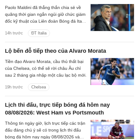
Paolo Maldini đã thẳng thắn chia sẻ về
quãng thời gian ngắn ngủi giữ chức giám
đốc kỹ thuật của Liên đoàn Bóng đá Italia
(FIGC), cho rằng cách mọi chuyện diễn
14h trước
ĐT Italia
ra là “thật đáng tiếc”. Ông cũng tiết lộ
những gì Pep Guardiola và Carlo
Ancelotti từng nói với mình, kể về nỗ lực
Lộ bến đỗ tiếp theo của Alvaro Morata
bất thành trong việc bổ nhiệm Andrea
Tiền đạo Alvaro Morata, cầu thủ thất bại
Pirlo, đồng thời cảnh báo FIGC sẽ không
của Chelsea, có thể sẽ rời châu Âu chỉ
đi đúng hướng nếu dành toàn bộ sự tập
sau 2 tháng gia nhập một câu lạc bộ mới.
trung cho việc tái thiết đội tuyển Italia.
19h trước
Chelsea
Lịch thi đấu, trực tiếp bóng đá hôm nay
08/08/2026: West Ham vs Portsmouth
Thông tin ngày giờ, lịch trực tiếp các trận
đấu đáng chú ý sẽ có trong lịch thi đấu
bóng đá hôm nay ngày 08/08/2026 và