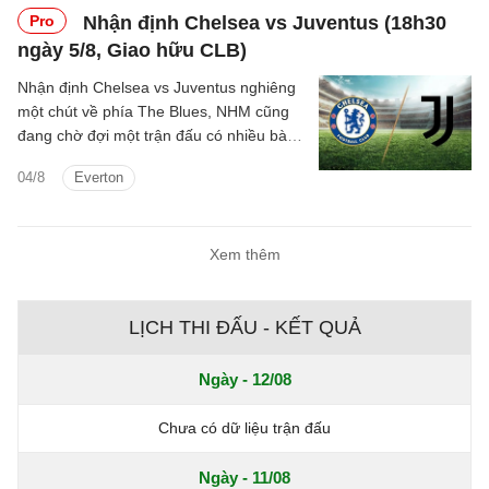
Turin.
Pro
Nhận định Chelsea vs Juventus (18h30
ngày 5/8, Giao hữu CLB)
Nhận định Chelsea vs Juventus nghiêng
một chút về phía The Blues, NHM cũng
đang chờ đợi một trận đấu có nhiều bàn
thắng được ghi.
04/8
Everton
Xem thêm
LỊCH THI ĐẤU - KẾT QUẢ
Ngày - 12/08
Chưa có dữ liệu trận đấu
Ngày - 11/08