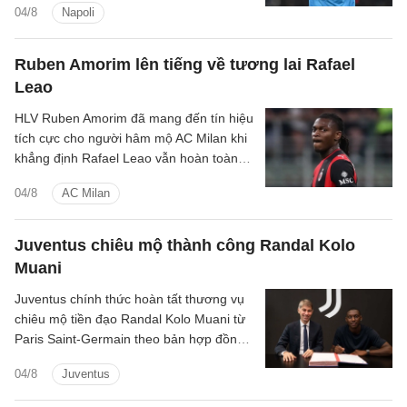
04/8
Napoli
hè.
Ruben Amorim lên tiếng về tương lai Rafael
Leao
HLV Ruben Amorim đã mang đến tín hiệu
tích cực cho người hâm mộ AC Milan khi
khẳng định Rafael Leao vẫn hoàn toàn
tập trung và có động lực cống hiến cho
04/8
AC Milan
đội bóng, bất chấp những đồn đoán
chuyển nhượng kéo dài suốt mùa hè.
Juventus chiêu mộ thành công Randal Kolo
Muani
Juventus chính thức hoàn tất thương vụ
chiêu mộ tiền đạo Randal Kolo Muani từ
Paris Saint-Germain theo bản hợp đồng
dài hạn, đánh dấu sự trở lại của chân sút
04/8
Juventus
người Pháp sau quãng thời gian thi đấu
theo dạng cho mượn đầy ấn tượng tại