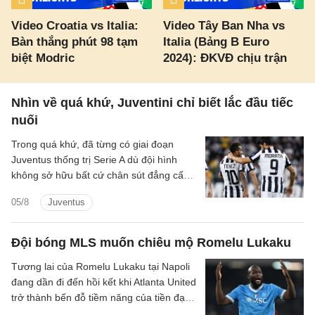
Video Croatia vs Italia:
Video Tây Ban Nha vs
Bàn thắng phút 98 tạm
Italia (Bảng B Euro
biệt Modric
2024): ĐKVĐ chịu trận
Nhìn về quá khứ, Juventini chỉ biết lắc đầu tiếc
nuối
Trong quá khứ, đã từng có giai đoạn
Juventus thống trị Serie A dù đội hình
không sở hữu bất cứ chân sút đẳng cấp
nào. Nhưng than ôi! Thời oanh liệt ấy nay
05/8
Juventus
còn đâu!
Đội bóng MLS muốn chiêu mộ Romelu Lukaku
Tương lai của Romelu Lukaku tại Napoli
đang dần đi đến hồi kết khi Atlanta United
trở thành bến đỗ tiềm năng của tiền đạo
người Bỉ trong kỳ chuyển nhượng mùa