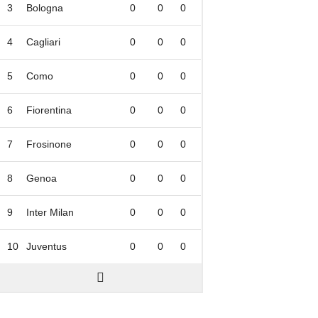
3
Bologna
0
0
0
4
Cagliari
0
0
0
5
Como
0
0
0
6
Fiorentina
0
0
0
7
Frosinone
0
0
0
8
Genoa
0
0
0
9
Inter Milan
0
0
0
10
Juventus
0
0
0