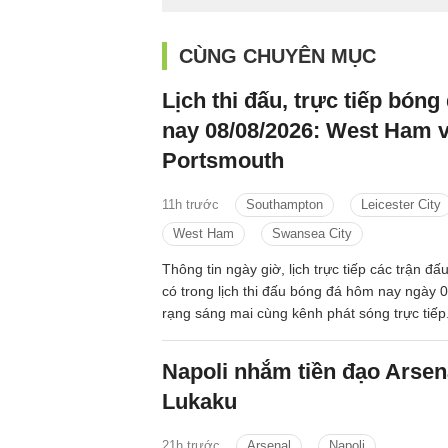
CÙNG CHUYÊN MỤC
Lịch thi đấu, trực tiếp bón
nay 08/08/2026: West Ham 
Portsmouth
11h trước
Southampton
Leicester City
West Ham
Swansea City
Thông tin ngày giờ, lịch trực tiếp các trận đ
có trong lịch thi đấu bóng đá hôm nay ngày 
rạng sáng mai cùng kênh phát sóng trực tiếp
Napoli nhắm tiền đạo Arsena
Lukaku
21h trước
Arsenal
Napoli