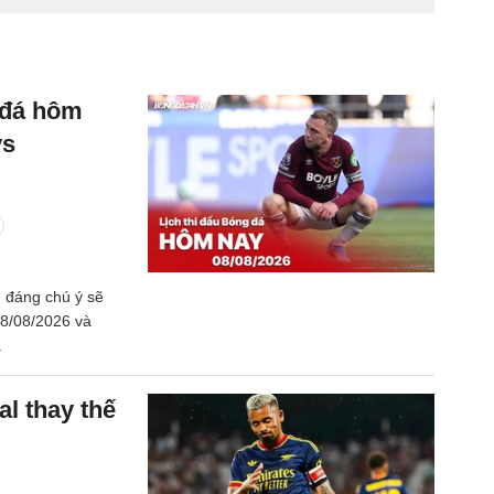
g đá hôm
vs
ấu đáng chú ý sẽ
08/08/2026 và
.
l thay thế