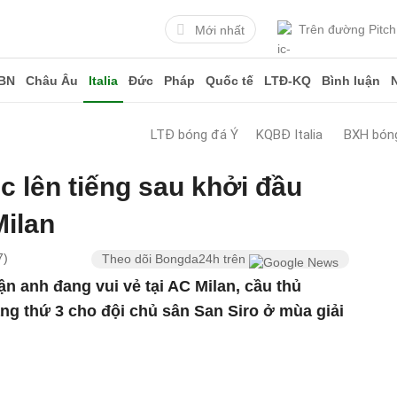
Trên đường Pitch
Mới nhất
BN
Châu Âu
Italia
Đức
Pháp
Quốc tế
LTĐ-KQ
Bình luận
LTĐ bóng đá Ý
KQBĐ Italia
BXH bóng
ic lên tiếng sau khởi đầu
ilan
7)
Theo dõi Bongda24h trên
ận anh đang vui vẻ tại AC Milan, cầu thủ
ng thứ 3 cho đội chủ sân San Siro ở mùa giải