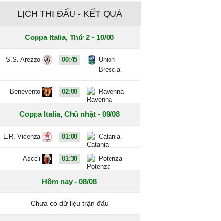
LỊCH THI ĐẤU - KẾT QUẢ
Coppa Italia, Thứ 2 - 10/08
S.S. Arezzo
00:45
Union
Brescia
Benevento
02:00
Ravenna
Coppa Italia, Chủ nhật - 09/08
L.R. Vicenza
01:00
Catania
Ascoli
01:30
Potenza
Hôm nay - 08/08
Chưa có dữ liệu trận đấu