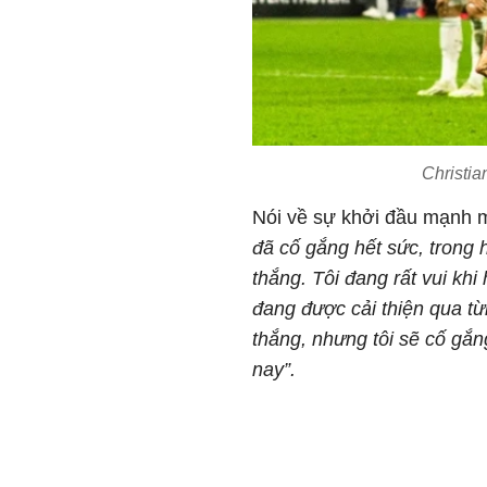
Christia
Nói về sự khởi đầu mạnh mẽ
đã cố gắng hết sức, trong h
thắng. Tôi đang rất vui kh
đang được cải thiện qua từ
thắng, nhưng tôi sẽ cố gắ
nay”.