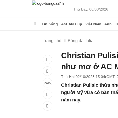
Thứ Bảy, 08/08/2026
Tin nóng
ASEAN Cup
Việt Nam
Anh
T
Trang chủ
Bóng đá Italia
Christian Pulis
như mơ ở AC M
Thứ Hai 02/10/2023 15:04(GMT+
Zalo
Christian Pulisic thừa nh
người Mỹ vừa có bàn thắ
năm nay.