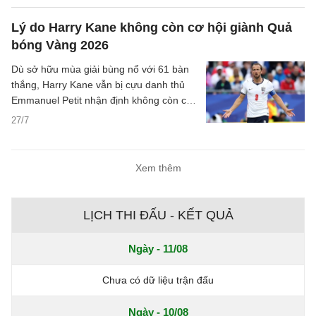
Munich ở mùa giải mới.
Lý do Harry Kane không còn cơ hội giành Quả
bóng Vàng 2026
Dù sở hữu mùa giải bùng nổ với 61 bàn
thắng, Harry Kane vẫn bị cựu danh thủ
Emmanuel Petit nhận định không còn cơ
hội cạnh tranh Quả bóng Vàng 2026.
27/7
Xem thêm
LỊCH THI ĐẤU - KẾT QUẢ
Ngày - 11/08
Chưa có dữ liệu trận đấu
Ngày - 10/08