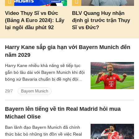
Video Thụy Sĩ vs Đức
BLV Quang Huy nhận
(Bảng A Euro 2024): Lấy
định gì trước trận Thụy
lại ngôi đầu phút 92
Sĩ vs Đức?
Harry Kane sắp gia hạn với Bayern Munich đến
năm 2029
Harry Kane nhiều khả năng sẽ tiếp tục
gắn bó lâu dài với Bayern Munich khi đội
bóng xứ Bavaria chuẩn bị đề nghị đội
trưởng tuyển Anh ký hợp đồng mới ngay
29/7
Bayern Munich
sau khi anh kết thúc kỳ nghỉ hậu World
Cup 2026.
Bayern lên tiếng về tin Real Madrid hỏi mua
Michael Olise
Ban lãnh đạo Bayern Munich đã chính
thức bác bỏ những tin đồn về việc Real