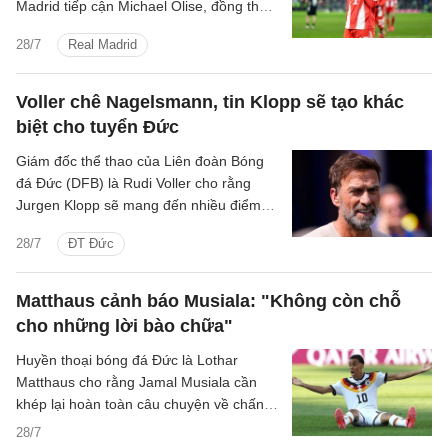
Madrid tiếp cận Michael Olise, đồng thời
khẳng định ngôi sao người Pháp sẽ tiếp
28/7
Real Madrid
tục gắn bó với sân Allianz Arena.
Voller chê Nagelsmann, tin Klopp sẽ tạo khác
biệt cho tuyển Đức
Giám đốc thể thao của Liên đoàn Bóng
đá Đức (DFB) là Rudi Voller cho rằng
Jurgen Klopp sẽ mang đến nhiều điểm
khác biệt so với người tiền nhiệm Julian
28/7
ĐT Đức
Nagelsmann, đồng thời nhận xét cựu
HLV Bayern Munich đôi lúc quá nhạy cảm
trước những áp lực từ truyền thông và dư
Matthaus cảnh báo Musiala: "Không còn chỗ
luận.
cho những lời bào chữa"
Huyền thoại bóng đá Đức là Lothar
Matthaus cho rằng Jamal Musiala cần
khép lại hoàn toàn câu chuyện về chấn
thương nghiêm trọng trong quá khứ nếu
28/7
muốn tiếp tục giữ vững vị trí tại Bayern