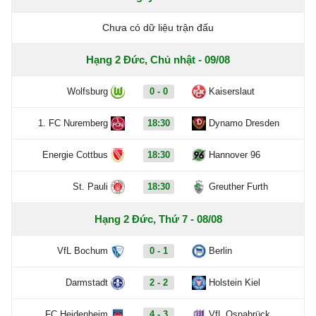
Chưa có dữ liệu trận đấu
Hạng 2 Đức, Chủ nhật - 09/08
Wolfsburg
0 - 0
Kaiserslaut
1. FC Nuremberg
18:30
Dynamo Dresden
Energie Cottbus
18:30
Hannover 96
St. Pauli
18:30
Greuther Furth
Hạng 2 Đức, Thứ 7 - 08/08
VfL Bochum
0 - 1
Berlin
Darmstadt
2 - 2
Holstein Kiel
FC Heidenheim
4 - 3
VfL Osnabrück