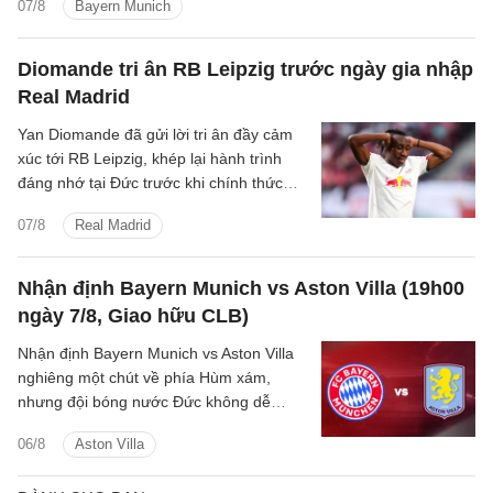
07/8
Bayern Munich
Diomande tri ân RB Leipzig trước ngày gia nhập
Real Madrid
Yan Diomande đã gửi lời tri ân đầy cảm
xúc tới RB Leipzig, khép lại hành trình
đáng nhớ tại Đức trước khi chính thức
bước sang chương mới cùng Real
07/8
Real Madrid
Madrid.
Nhận định Bayern Munich vs Aston Villa (19h00
ngày 7/8, Giao hữu CLB)
Nhận định Bayern Munich vs Aston Villa
nghiêng một chút về phía Hùm xám,
nhưng đội bóng nước Đức không dễ
giành chiến thắng ở trận đấu này.
06/8
Aston Villa