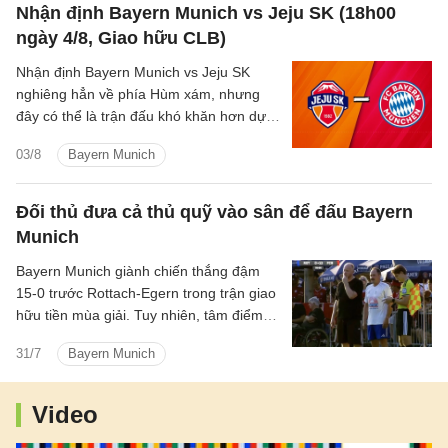
Nhận định Bayern Munich vs Jeju SK (18h00
ngày 4/8, Giao hữu CLB)
Nhận định Bayern Munich vs Jeju SK
nghiêng hẳn về phía Hùm xám, nhưng
đây có thể là trận đấu khó khăn hơn dự
kiến với nhà vô địch nước Đức.
03/8
Bayern Munich
Đối thủ đưa cả thủ quỹ vào sân để đấu Bayern
Munich
Bayern Munich giành chiến thắng đậm
15-0 trước Rottach-Egern trong trận giao
hữu tiền mùa giải. Tuy nhiên, tâm điểm
của trận đấu lại thuộc về đội bóng hạng
31/7
Bayern Munich
Tám nước Đức khi họ tung chính thủ quỹ
CLB vào sân trong hiệp hai.
Video