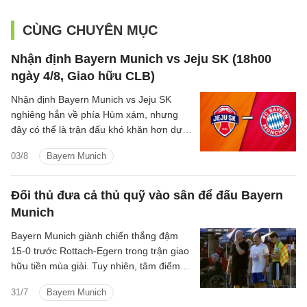
CÙNG CHUYÊN MỤC
Nhận định Bayern Munich vs Jeju SK (18h00
ngày 4/8, Giao hữu CLB)
Nhận định Bayern Munich vs Jeju SK
nghiêng hẳn về phía Hùm xám, nhưng
đây có thể là trận đấu khó khăn hơn dự
kiến với nhà vô địch nước Đức.
03/8
Bayern Munich
Đối thủ đưa cả thủ quỹ vào sân để đấu Bayern
Munich
Bayern Munich giành chiến thắng đậm
15-0 trước Rottach-Egern trong trận giao
hữu tiền mùa giải. Tuy nhiên, tâm điểm
của trận đấu lại thuộc về đội bóng hạng
31/7
Bayern Munich
Tám nước Đức khi họ tung chính thủ quỹ