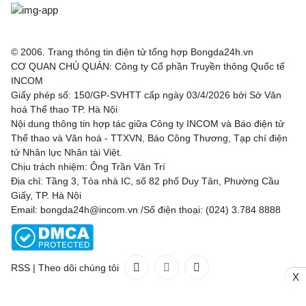
© 2006. Trang thông tin điện tử tổng hợp Bongda24h.vn
CƠ QUAN CHỦ QUẢN: Công ty Cổ phần Truyền thông Quốc tế
INCOM
Giấy phép số: 150/GP-SVHTT cấp ngày 03/4/2026 bởi Sở Văn
hoá Thể thao TP. Hà Nội
Nội dung thông tin hợp tác giữa Công ty INCOM và Báo điện tử
Thể thao và Văn hoá - TTXVN, Báo Công Thương, Tạp chí điện
tử Nhân lực Nhân tài Việt.
Chịu trách nhiệm: Ông Trần Văn Trí
Địa chỉ: Tầng 3, Tòa nhà IC, số 82 phố Duy Tân, Phường Cầu
Giấy, TP. Hà Nội
Email: bongda24h@incom.vn /Số điện thoại: (024) 3.784 8888
RSS
|
Theo dõi chúng tôi
X
Liên hệ
Quảng cáo
(024) 3.784 8888