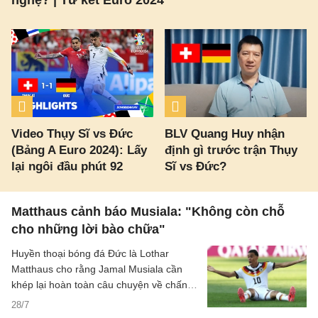
nghệ? | Tứ kết Euro 2024
Video Thụy Sĩ vs Đức
BLV Quang Huy nhận
(Bảng A Euro 2024): Lấy
định gì trước trận Thụy
lại ngôi đầu phút 92
Sĩ vs Đức?
Matthaus cảnh báo Musiala: "Không còn chỗ
cho những lời bào chữa"
Huyền thoại bóng đá Đức là Lothar
Matthaus cho rằng Jamal Musiala cần
khép lại hoàn toàn câu chuyện về chấn
thương nghiêm trọng trong quá khứ nếu
28/7
muốn tiếp tục giữ vững vị trí tại Bayern