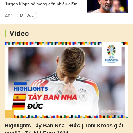
Jurgen Klopp sẽ mang đến nhiều điểm
khác biệt so với người tiền nhiệm Julian
28/7
ĐT Đức
Nagelsmann, đồng thời nhận xét cựu
HLV Bayern Munich đôi lúc quá nhạy cảm
trước những áp lực từ truyền thông và dư
Video
luận.
Highlights Tây Ban Nha - Đức | Toni Kroos giải