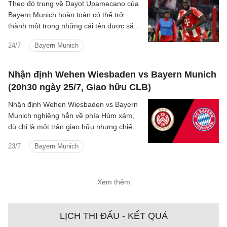
Theo đó trung vệ Dayot Upamecano của
Bayern Munich hoàn toàn có thể trở
thành một trong những cái tên được săn
đón nhiều nhất trên thị trường chuyển
24/7
Bayern Munich
nhượng châu Âu vào mùa hè năm 2027.
Nhận định Wehen Wiesbaden vs Bayern Munich
(20h30 ngày 25/7, Giao hữu CLB)
Nhận định Wehen Wiesbaden vs Bayern
Munich nghiêng hẳn về phía Hùm xám,
dù chỉ là một trận giao hữu nhưng chiến
thắng khó thoát khỏi tay Hùm xám.
23/7
Bayern Munich
Xem thêm
LỊCH THI ĐẤU - KẾT QUẢ