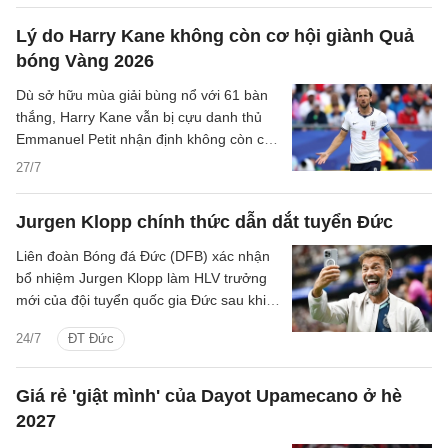
Munich ở mùa giải mới.
Lý do Harry Kane không còn cơ hội giành Quả
bóng Vàng 2026
Dù sở hữu mùa giải bùng nổ với 61 bàn
thắng, Harry Kane vẫn bị cựu danh thủ
Emmanuel Petit nhận định không còn cơ
hội cạnh tranh Quả bóng Vàng 2026.
27/7
Jurgen Klopp chính thức dẫn dắt tuyển Đức
Liên đoàn Bóng đá Đức (DFB) xác nhận
bổ nhiệm Jurgen Klopp làm HLV trưởng
mới của đội tuyển quốc gia Đức sau khi
Julian Nagelsmann từ chức.
24/7
ĐT Đức
Giá rẻ 'giật mình' của Dayot Upamecano ở hè
2027