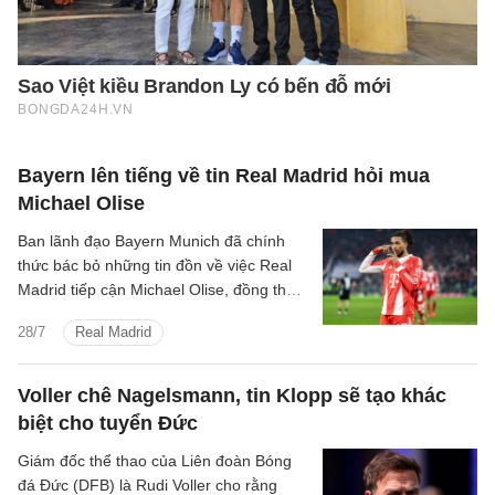
Bayern lên tiếng về tin Real Madrid hỏi mua
Michael Olise
Ban lãnh đạo Bayern Munich đã chính
thức bác bỏ những tin đồn về việc Real
Madrid tiếp cận Michael Olise, đồng thời
khẳng định ngôi sao người Pháp sẽ tiếp
28/7
Real Madrid
tục gắn bó với sân Allianz Arena.
Voller chê Nagelsmann, tin Klopp sẽ tạo khác
biệt cho tuyển Đức
Giám đốc thể thao của Liên đoàn Bóng
đá Đức (DFB) là Rudi Voller cho rằng