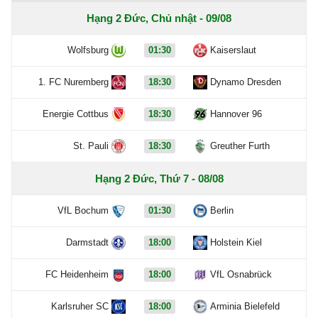
Hạng 2 Đức, Chủ nhật - 09/08
Wolfsburg
01:30
Kaiserslaut
1. FC Nuremberg
18:30
Dynamo Dresden
Energie Cottbus
18:30
Hannover 96
St. Pauli
18:30
Greuther Furth
Hạng 2 Đức, Thứ 7 - 08/08
VfL Bochum
01:30
Berlin
Darmstadt
18:00
Holstein Kiel
FC Heidenheim
18:00
VfL Osnabrück
Karlsruher SC
18:00
Arminia Bielefeld