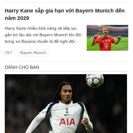
CLB vào sân trong hiệp hai.
Harry Kane sắp gia hạn với Bayern Munich đến
năm 2029
Harry Kane nhiều khả năng sẽ tiếp tục
gắn bó lâu dài với Bayern Munich khi đội
bóng xứ Bavaria chuẩn bị đề nghị đội
trưởng tuyển Anh ký hợp đồng mới ngay
29/7
Bayern Munich
sau khi anh kết thúc kỳ nghỉ hậu World
Cup 2026.