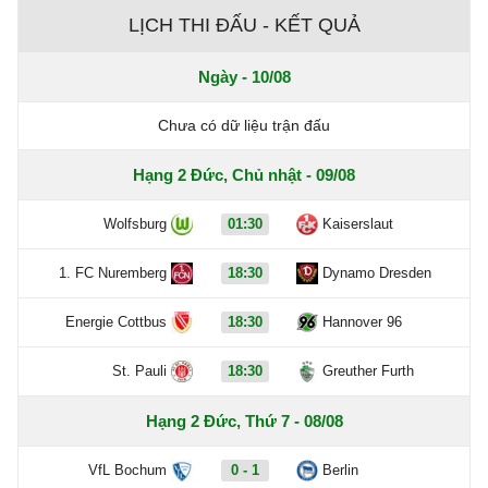
LỊCH THI ĐẤU - KẾT QUẢ
Ngày - 10/08
Chưa có dữ liệu trận đấu
Hạng 2 Đức, Chủ nhật - 09/08
Wolfsburg
01:30
Kaiserslaut
1. FC Nuremberg
18:30
Dynamo Dresden
Energie Cottbus
18:30
Hannover 96
St. Pauli
18:30
Greuther Furth
Hạng 2 Đức, Thứ 7 - 08/08
VfL Bochum
0 - 1
Berlin