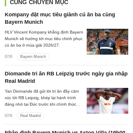
CÙNG CHUYÊN MỤC
Kompany đặt mục tiêu giành cú ăn ba cùng
Bayern Munich
HLV Vincent Kompany khẳng định Bayern
Munich sẽ hướng tới mục tiêu chinh phục
cú ăn ba ở mùa giải 2026/27.
07/8
Bayern Munich
Diomande tri ân RB Leipzig trước ngày gia nhập
Real Madrid
Yan Diomande đã gửi lời tri ân đầy cảm
xúc tới RB Leipzig, khép lại hành trình
đáng nhớ tại Đức trước khi chính thức
bước sang chương mới cùng Real
07/8
Real Madrid
Madrid.
Nhận định Bayern Munich vs Aston Villa (19h00