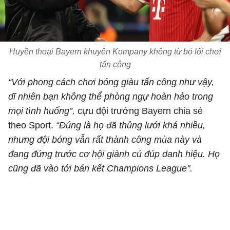
Huyền thoại Bayern khuyên Kompany không từ bỏ lối chơi
tấn công
“Với phong cách chơi bóng giàu tấn công như vậy,
dĩ nhiên bạn không thể phòng ngự hoàn hảo trong
mọi tình huống”,
cựu đội trưởng Bayern chia sẻ
theo Sport.
“Đúng là họ đã thủng lưới khá nhiều,
nhưng đội bóng vẫn rất thành công mùa này và
đang đứng trước cơ hội giành cú đúp danh hiệu. Họ
cũng đã vào tới bán kết Champions League".