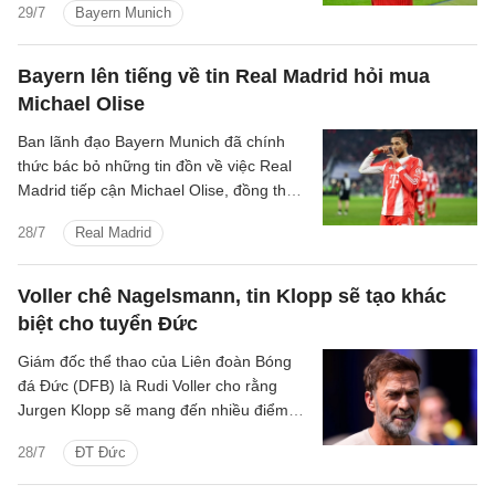
29/7
Bayern Munich
sau khi anh kết thúc kỳ nghỉ hậu World
Cup 2026.
Bayern lên tiếng về tin Real Madrid hỏi mua
Michael Olise
Ban lãnh đạo Bayern Munich đã chính
thức bác bỏ những tin đồn về việc Real
Madrid tiếp cận Michael Olise, đồng thời
khẳng định ngôi sao người Pháp sẽ tiếp
28/7
Real Madrid
tục gắn bó với sân Allianz Arena.
Voller chê Nagelsmann, tin Klopp sẽ tạo khác
biệt cho tuyển Đức
Giám đốc thể thao của Liên đoàn Bóng
đá Đức (DFB) là Rudi Voller cho rằng
Jurgen Klopp sẽ mang đến nhiều điểm
khác biệt so với người tiền nhiệm Julian
28/7
ĐT Đức
Nagelsmann, đồng thời nhận xét cựu
HLV Bayern Munich đôi lúc quá nhạy cảm