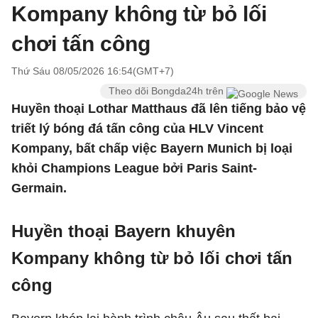
Kompany không từ bỏ lối
chơi tấn công
Thứ Sáu 08/05/2026 16:54(GMT+7)
Theo dõi Bongda24h trên
Huyền thoại Lothar Matthaus đã lên tiếng bảo vệ
triết lý bóng đá tấn công của HLV Vincent
Kompany, bất chấp việc Bayern Munich bị loại
khỏi Champions League bởi Paris Saint-
Germain.
Huyền thoại Bayern khuyên
Kompany không từ bỏ lối chơi tấn
công