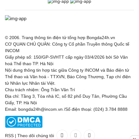
© 2006. Trang thông tin điện tử tổng hợp Bongda24h.vn
CƠ QUAN CHỦ QUẢN: Công ty Cổ phần Truyền thông Quốc tế
INCOM
Giấy phép số: 150/GP-SVHTT cấp ngày 03/4/2026 bởi Sở Văn
hoá Thể thao TP. Hà Nội
Nội dung thông tin hợp tác giữa Công ty INCOM và Báo điện tử
Thể thao và Văn hoá - TTXVN, Báo Công Thương, Tạp chí điện
tử Nhân lực Nhân tài Việt.
Chịu trách nhiệm: Ông Trần Văn Trí
Địa chỉ: Tầng 3, Tòa nhà IC, số 82 phố Duy Tân, Phường Cầu
Giấy, TP. Hà Nội
Email: bongda24h@incom.vn /Số điện thoại: (024) 3.784 8888
RSS
|
Theo dõi chúng tôi