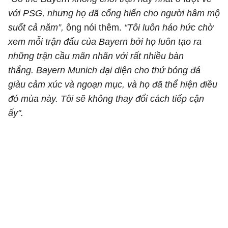
với PSG, nhưng họ đã cống hiến cho người hâm mộ
suốt cả năm”,
ông nói thêm.
“Tôi luôn háo hức chờ
xem mỗi trận đấu của Bayern bởi họ luôn tạo ra
những trận cầu mãn nhãn với rất nhiều bàn
thắng. Bayern Munich đại diện cho thứ bóng đá
giàu cảm xúc và ngoạn mục, và họ đã thể hiện điều
đó mùa này. Tôi sẽ không thay đổi cách tiếp cận
ấy".