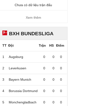
Chưa có dữ liệu trận đấu
Xem thêm
BXH BUNDESLIGA
TT
Đội
Trận
HS
Điểm
1
Augsburg
0
0
0
2
Leverkusen
0
0
0
3
Bayern Munich
0
0
0
4
Borussia Dortmund
0
0
0
5
Monchengladbach
0
0
0