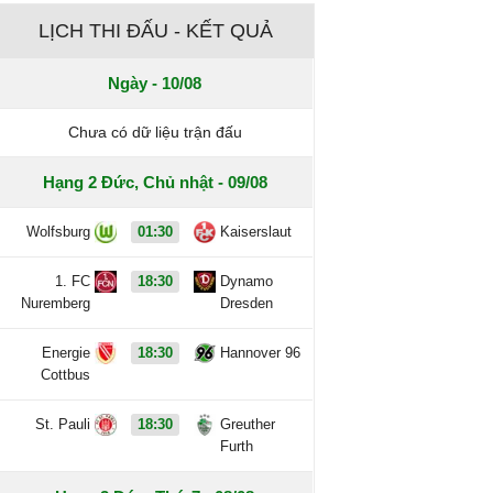
LỊCH THI ĐẤU - KẾT QUẢ
Ngày - 10/08
Chưa có dữ liệu trận đấu
Hạng 2 Đức, Chủ nhật - 09/08
Wolfsburg
01:30
Kaiserslaut
1. FC
18:30
Dynamo
Nuremberg
Dresden
Energie
18:30
Hannover 96
Cottbus
St. Pauli
18:30
Greuther
Furth