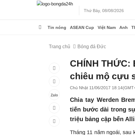
Thứ Bảy, 08/08/2026
Tin nóng
ASEAN Cup
Việt Nam
Anh
T
Trang chủ
Bóng đá Đức
CHÍNH THỨC: B
chiêu mộ cựu s
Chủ Nhật 11/06/2017 18:14(GMT
Zalo
Chia tay Werden Brem
tiến bước dài trong 
triệu bảng cập bến All
Tháng 11 năm ngoái, sau kh