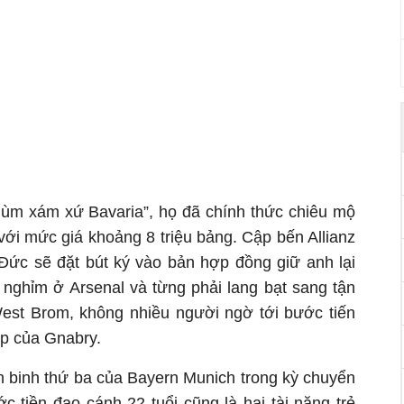
Hùm xám xứ Bavaria”, họ đã chính thức chiêu mộ
ới mức giá khoảng 8 triệu bảng. Cập bến Allianz
 Đức sẽ đặt bút ký vào bản hợp đồng giữ anh lại
m nghỉm ở Arsenal và từng phải lang bạt sang tận
est Brom, không nhiều người ngờ tới bước tiến
ệp của Gnabry.
n binh thứ ba của Bayern Munich trong kỳ chuyển
 tiền đạo cánh 22 tuổi cũng là hai tài năng trẻ