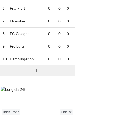
6
Frankfurt
0
0
0
7
Elversberg
0
0
0
8
FC Cologne
0
0
0
9
Freiburg
0
0
0
10
Hamburger SV
0
0
0
Bongda24h.vn
Thích Trang
Chia sẻ