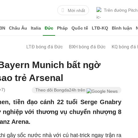
Trên đường Pitch
Mới nhất
BN
Châu Âu
Italia
Đức
Pháp
Quốc tế
LTĐ-KQ
Bình luận
LTĐ bóng đá Đức
BXH bóng đá Đức
KQ bóng đá
ayern Munich bất ngờ
ao trẻ Arsenal
+7)
Theo dõi Bongda24h trên
en, tiền đạo cánh 22 tuổi Serge Gnabry
sự nghiệp với thương vụ chuyển nhượng 8
ianz Arena.
i gây sốc nước nhà với cú hat-trick ngay trận ra