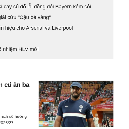
 cay cú đổ lỗi đồng đội Bayern kém cỏi
giải cứu "Cậu bé vàng"
ín hiệu cho Arsenal và Liverpool
 nhiệm HLV mới
h cú ăn ba
unich sẽ hướng
2026/27.