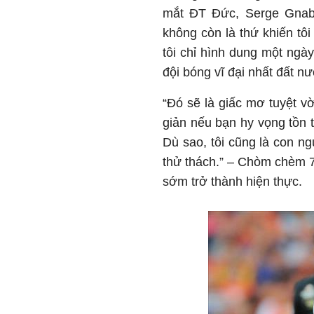
mắt ĐT Đức, Serge Gnabr
không còn là thứ khiến tôi
tôi chỉ hình dung một ngà
đội bóng vĩ đại nhất đất nướ
“Đó sẽ là giấc mơ tuyệt v
giản nếu bạn hy vọng tồn t
Dù sao, tôi cũng là con n
thử thách.” – Chòm chèm 7
sớm trở thành hiện thực.