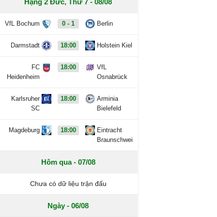
Hạng 2 Đức, Thứ 7 - 08/08
VfL Bochum
0 - 1
Berlin
Darmstadt
18:00
Holstein Kiel
FC
18:00
VfL
Heidenheim
Osnabrück
Karlsruher
18:00
Arminia
SC
Bielefeld
Magdeburg
18:00
Eintracht
Braunschwei
Hôm qua - 07/08
Chưa có dữ liệu trận đấu
Ngày - 06/08