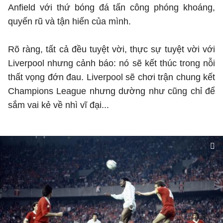
Anfield với thứ bóng đá tấn công phóng khoáng,
quyến rũ và tận hiến của mình.
Rõ ràng, tất cả đều tuyệt vời, thực sự tuyệt vời với
Liverpool nhưng cảnh báo: nó sẽ kết thúc trong nỗi
thất vọng đớn đau. Liverpool sẽ chơi trận chung kết
Champions League nhưng dường như cũng chỉ để
sắm vai kẻ về nhì vĩ đại...