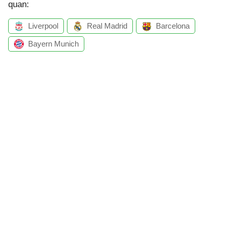
quan:
Liverpool
Real Madrid
Barcelona
Bayern Munich