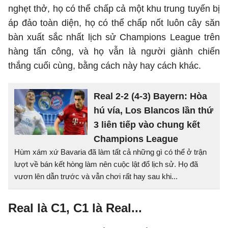
nghẹt thở, họ có thể chấp cả một khu trung tuyến bị
áp đảo toàn diện, họ có thể chấp nốt luôn cây săn
bàn xuất sắc nhất lịch sử Champions League trên
hàng tấn công, và họ vẫn là người giành chiến
thắng cuối cùng, bằng cách này hay cách khác.
Real 2-2 (4-3) Bayern: Hòa
hú vía, Los Blancos lần thứ
3 liên tiếp vào chung kết
Champions League
Hùm xám xứ Bavaria đã làm tất cả những gì có thể ở trận
lượt về bán kết hòng làm nên cuộc lật đổ lịch sử. Họ đã
vươn lên dẫn trước và vẫn chơi rất hay sau khi...
Real là C1, C1 là Real...