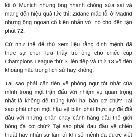
lỗi ở Munich nhưng ông nhanh chóng sửa sai và
mang đến hiệu quả tức thì; Zidane mắc lỗi ở Madrid
nhưng ông ngoan cố kiên nhẫn với nó cho đến tận
phút 72.
Cứ như thể để thử xem liệu rằng định mệnh đã
thực sự chọn lựa thầy trò ông cho chiếc cúp
Champions League thứ 3 liên tiếp và thứ 13 vô tiền
khoáng hậu trong lịch sử hay không.
Tại sao phải cần tiền vệ phòng ngự tốt nhất của
mình trong một trận đấu với nhiệm vụ quan trọng
nhất là không để thủng lưới hai bàn cơ chứ? Tại
sao phải chọn một hậu vệ biên phải thực sự để đối
đầu với những chân chạy cánh hàng đầu thế giới
bóng đá cơ chứ? Tại sao phải đau đầu về chiến
thuật hay nhân sự làm gì khi số mệnh đã được viết