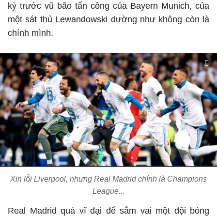
kỳ trước vũ bão tấn công của Bayern Munich, của
một sát thủ Lewandowski dường như không còn là
chính mình.
Xin lỗi Liverpool, nhưng Real Madrid chính là Champions
League...
Real Madrid quá vĩ đại để sắm vai một đội bóng