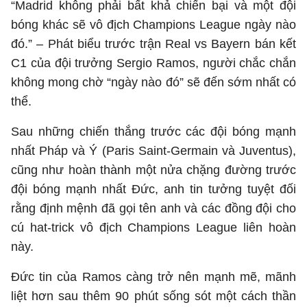
“Madrid không phải bất khả chiến bại và một đội
bóng khác sẽ vô địch Champions League ngày nào
đó.” – Phát biểu trước trận Real vs Bayern bán kết
C1 của đội trưởng Sergio Ramos, người chắc chắn
không mong chờ “ngày nào đó” sẽ đến sớm nhất có
thể.
Sau những chiến thắng trước các đội bóng mạnh
nhất Pháp và Ý (Paris Saint-Germain và Juventus),
cũng như hoàn thành một nửa chặng đường trước
đội bóng mạnh nhất Đức, anh tin tưởng tuyệt đối
rằng định mệnh đã gọi tên anh và các đồng đội cho
cú hat-trick vô địch Champions League liên hoàn
này.
Đức tin của Ramos càng trở nên mạnh mẽ, mãnh
liệt hơn sau thêm 90 phút sống sót một cách thần