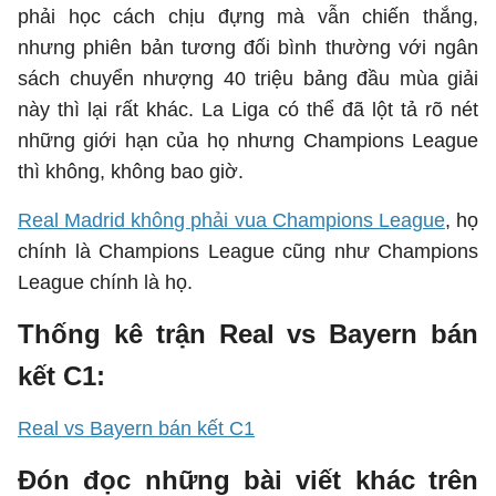
phải học cách chịu đựng mà vẫn chiến thắng,
nhưng phiên bản tương đối bình thường với ngân
sách chuyển nhượng 40 triệu bảng đầu mùa giải
này thì lại rất khác. La Liga có thể đã lột tả rõ nét
những giới hạn của họ nhưng Champions League
thì không, không bao giờ.
Real Madrid không phải vua Champions League
, họ
chính là Champions League cũng như Champions
League chính là họ.
Thống kê trận Real vs Bayern bán
kết C1:
Real vs Bayern bán kết C1
Đón đọc những bài viết khác trên