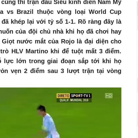
 cùng thì trận đấu Siêu kinh điển Nam Mỹ
na vs Brazil thuộc vòng loại World Cup
ã khép lại với tỷ số 1-1. Rõ ràng đây là
uốn của đội chủ nhà khi họ đã chơi hay
. Giọt nước mắt của Rojo là đại diện cho
 trò HLV Martino khi để tuột mất 3 điểm.
ỗ lực lớn trong giai đoạn sắp tới khi họ
ỏn vẹn 2 điểm sau 3 lượt trận tại vòng