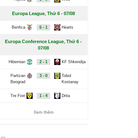
Europa League, Thứ 6 - 07/08
Benfica
6 - 1
Hearts
Europa Conference League, Thứ 6 -
07/08
Hibernian
2 - 1
KF Shkendija
Partizan
3 - 0
Tobol
Beograd
Kostanay
Tre Fiori
1 - 4
Drita
Xem thêm