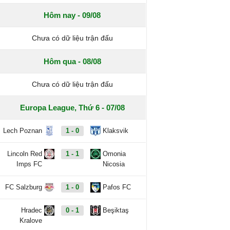
Hôm nay - 09/08
Chưa có dữ liệu trận đấu
Hôm qua - 08/08
Chưa có dữ liệu trận đấu
Europa League, Thứ 6 - 07/08
Lech Poznan
1 - 0
Klaksvik
Lincoln Red
1 - 1
Omonia
Imps FC
Nicosia
FC Salzburg
1 - 0
Pafos FC
Hradec
0 - 1
Beşiktaş
Kralove