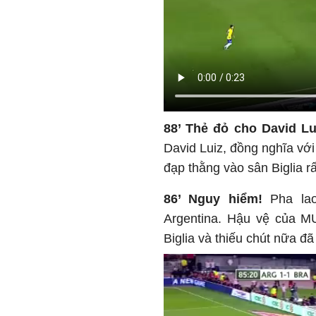
88’ Thẻ đỏ cho David L
David Luiz, đồng nghĩa với 
đạp thằng vào sân Biglia rấ
86’ Nguy hiểm!
Pha la
Argentina. Hậu vệ của M
Biglia và thiếu chút nữa đ