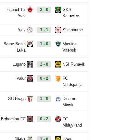
Hapoel Tel
2 - 0
GKS
Aviv
Katowice
Ajax
3 - 1
Shelbourne
Borac Banja
1 - 0
Maxline
Luka
Vitebsk
Lugano
2 - 0
NSI Runavik
Valur
0 - 2
FC
Nordsjaella
SC Braga
1 - 0
Dinamo
Minsk
Bohemian FC
0 - 2
FC
Midtjylland
Rijeka
1 - 0
Ilves