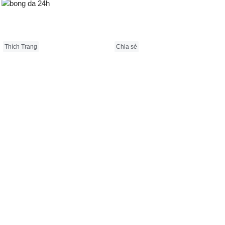
Bongda24h.vn
Thích Trang
Chia sẻ