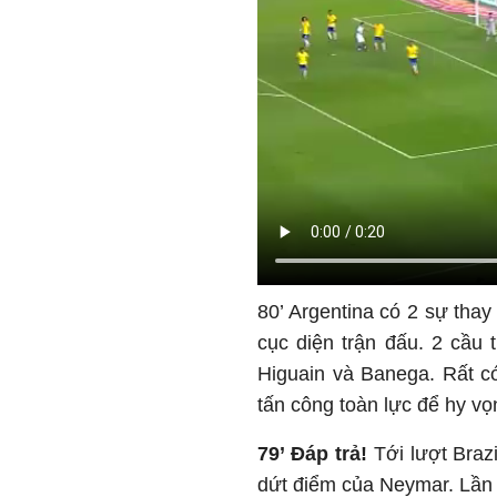
80’ Argentina có 2 sự thay
cục diện trận đấu. 2 cầu
Higuain và Banega. Rất có
tấn công toàn lực để hy vọ
79’ Đáp trả!
Tới lượt Braz
dứt điểm của Neymar. Lần 