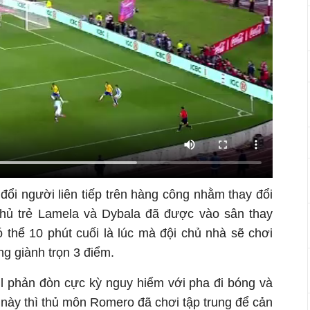
 đổi người liên tiếp trên hàng công nhằm thay đổi
 thủ trẻ Lamela và Dybala đã được vào sân thay
 thể 10 phút cuối là lúc mà đội chủ nhà sẽ chơi
ng giành trọn 3 điểm.
il phản đòn cực kỳ nguy hiểm với pha đi bóng và
này thì thủ môn Romero đã chơi tập trung để cản