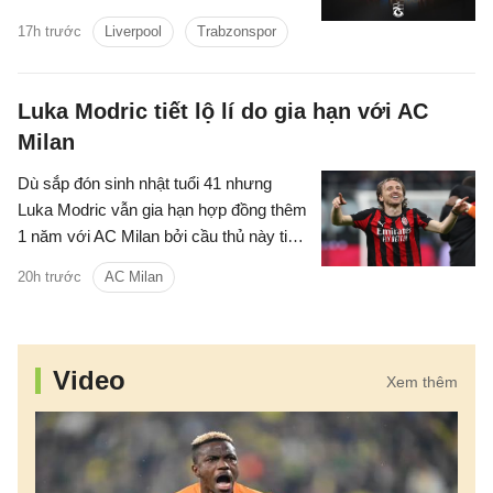
chọn hợp lý bởi Salah vẫn còn quá giỏi.
17h trước
Liverpool
Trabzonspor
Luka Modric tiết lộ lí do gia hạn với AC
Milan
Dù sắp đón sinh nhật tuổi 41 nhưng
Luka Modric vẫn gia hạn hợp đồng thêm
1 năm với AC Milan bởi cầu thủ này tin
rằng bản thân đáp ứng được tiêu chuẩn
20h trước
AC Milan
ở đội bóng.
Video
Xem thêm