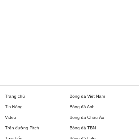
Trang chủ
Bóng đá Việt Nam
Tin Nóng
Bóng đá Anh
Video
Bóng đá Châu Âu
Trên đường Pitch
Bóng đá TBN
Trực tiếp
Bóng đá Italia