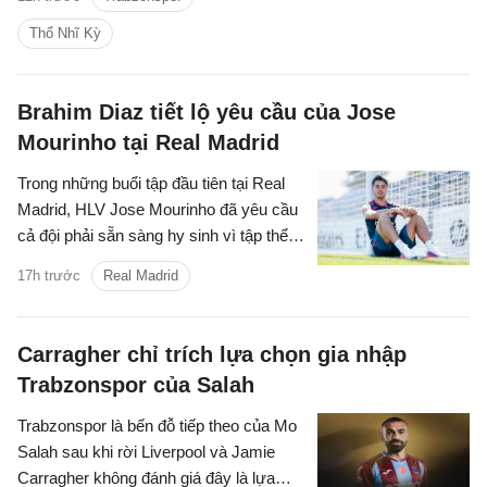
Thổ Nhĩ Kỳ
Brahim Diaz tiết lộ yêu cầu của Jose
Mourinho tại Real Madrid
Trong những buổi tập đầu tiên tại Real
Madrid, HLV Jose Mourinho đã yêu cầu
cả đội phải sẵn sàng hy sinh vì tập thể
cũng như chơi cường độ cao.
17h trước
Real Madrid
Carragher chỉ trích lựa chọn gia nhập
Trabzonspor của Salah
Trabzonspor là bến đỗ tiếp theo của Mo
Salah sau khi rời Liverpool và Jamie
Carragher không đánh giá đây là lựa