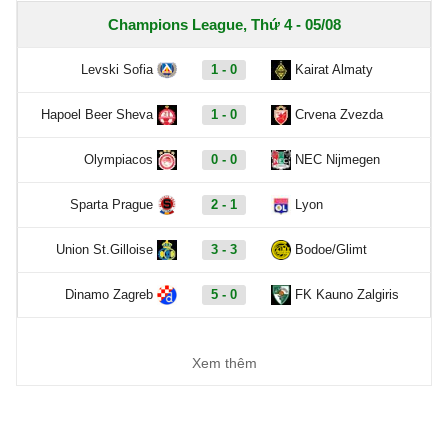
Champions League, Thứ 4 - 05/08
Levski Sofia
1 - 0
Kairat Almaty
Hapoel Beer Sheva
1 - 0
Crvena Zvezda
Olympiacos
0 - 0
NEC Nijmegen
Sparta Prague
2 - 1
Lyon
Union St.Gilloise
3 - 3
Bodoe/Glimt
Dinamo Zagreb
5 - 0
FK Kauno Zalgiris
Xem thêm