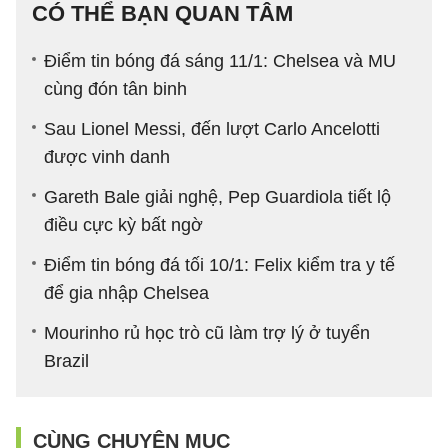
CÓ THỂ BẠN QUAN TÂM
Điểm tin bóng đá sáng 11/1: Chelsea và MU
cùng đón tân binh
Sau Lionel Messi, đến lượt Carlo Ancelotti
được vinh danh
Gareth Bale giải nghệ, Pep Guardiola tiết lộ
điều cực kỳ bất ngờ
Điểm tin bóng đá tối 10/1: Felix kiểm tra y tế
để gia nhập Chelsea
Mourinho rủ học trò cũ làm trợ lý ở tuyển
Brazil
CÙNG CHUYÊN MỤC