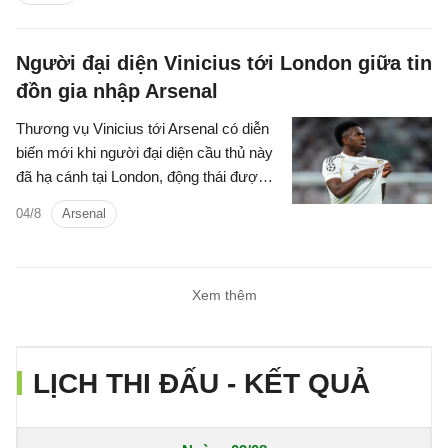
Người đại diện Vinicius tới London giữa tin
đồn gia nhập Arsenal
Thương vụ Vinicius tới Arsenal có diễn
biến mới khi người đại diện cầu thủ này
đã hạ cánh tại London, động thái được
cho là nhằm đàm phán với Arsenal.
04/8
Arsenal
Xem thêm
LỊCH THI ĐẤU - KẾT QUẢ