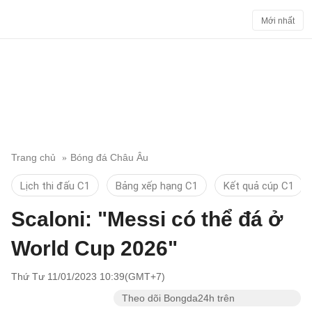
Mới nhất
Trang chủ
Bóng đá Châu Âu
Lịch thi đấu C1
Bảng xếp hạng C1
Kết quả cúp C1
Scaloni: "Messi có thể đá ở
World Cup 2026"
Thứ Tư 11/01/2023 10:39(GMT+7)
Theo dõi Bongda24h trên