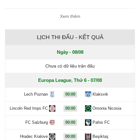
Xem thêm
LỊCH THI ĐẤU - KẾT QUẢ
Ngày - 08/08
Chưa có dữ liệu trận đấu
Europa League, Thứ 6 - 07/08
Lech Poznan
00:00
Klaksvik
Lincoln Red Imps FC
00:00
Omonia Nicosia
FC Salzburg
00:00
Pafos FC
Hradec Kralove
00:00
Beşiktaş