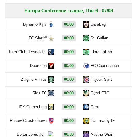
Europa Conference League, Thứ 6 - 07/08
Dynamo Kyiv
00:00
Qarabag
FC Sheriff
00:00
St. Gallen
Inter Club d'Escaldes
00:00
Flora Tallinn
Debrecen
00:00
FC Copenhagen
Zalgiris Vilnius
00:00
Hajduk Split
Riga FC
00:00
Gyori ETO
IFK Gothenburg
00:00
Gent
Rakow Czestochowa
00:00
Hammarby IF
Beitar Jerusalem
00:30
Austria Wien