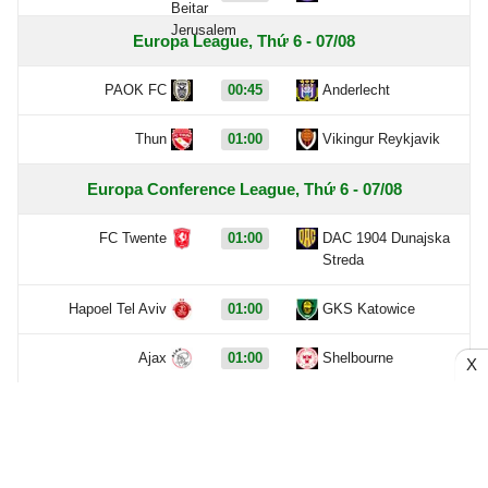
Europa League, Thứ 6 - 07/08
PAOK FC
00:45
Anderlecht
Thun
01:00
Vikingur Reykjavik
Europa Conference League, Thứ 6 - 07/08
FC Twente
01:00
DAC 1904 Dunajska
Streda
Hapoel Tel Aviv
01:00
GKS Katowice
Ajax
01:00
Shelbourne
X
Borac Banja Luka
01:30
Maxline Vitebsk
Lugano
01:30
NSI Runavik