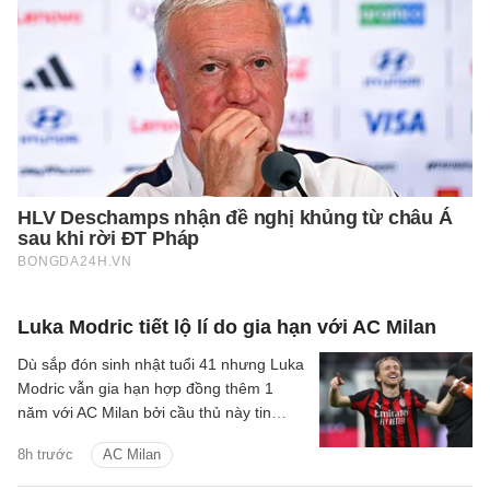
Luka Modric tiết lộ lí do gia hạn với AC Milan
Dù sắp đón sinh nhật tuổi 41 nhưng Luka
Modric vẫn gia hạn hợp đồng thêm 1
năm với AC Milan bởi cầu thủ này tin
rằng bản thân đáp ứng được tiêu chuẩn
8h trước
AC Milan
ở đội bóng.