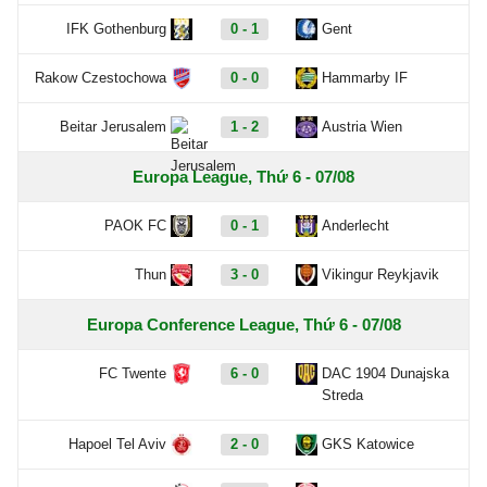
IFK Gothenburg
0 - 1
Gent
Rakow Czestochowa
0 - 0
Hammarby IF
Beitar Jerusalem
1 - 2
Austria Wien
Europa League, Thứ 6 - 07/08
PAOK FC
0 - 1
Anderlecht
Thun
3 - 0
Vikingur Reykjavik
Europa Conference League, Thứ 6 - 07/08
FC Twente
6 - 0
DAC 1904 Dunajska
Streda
Hapoel Tel Aviv
2 - 0
GKS Katowice