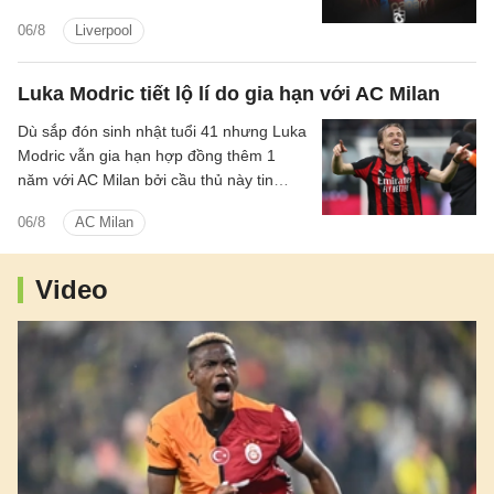
chọn hợp lý bởi Salah vẫn còn quá giỏi.
06/8
Liverpool
Luka Modric tiết lộ lí do gia hạn với AC Milan
Dù sắp đón sinh nhật tuổi 41 nhưng Luka
Modric vẫn gia hạn hợp đồng thêm 1
năm với AC Milan bởi cầu thủ này tin
rằng bản thân đáp ứng được tiêu chuẩn
06/8
AC Milan
ở đội bóng.
Video