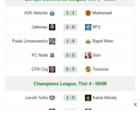
HJK Helsinki
1 - 1
Motherwell
Jablonec
2 - 0
RFS
Paide Linnameesko
1 - 4
Rapid Wien
FC Noah
2 - 2
Sion
CFR Cluj
0 - 5
Tromsoe
Champions League, Thứ 4 - 05/08
Levski Sofia
1 - 0
Kairat Almaty
X
Hapoel Beer Sheva
1 - 0
Crvena Zvezda
Olympiacos
0 - 0
NEC Nijmegen
Sparta Prague
2 - 1
Lyon