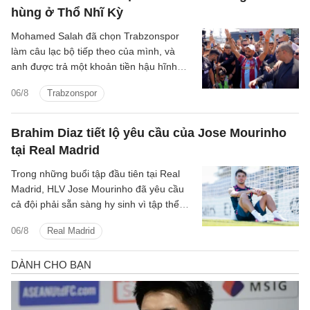
hùng ở Thổ Nhĩ Kỳ
Mohamed Salah đã chọn Trabzonspor
làm câu lạc bộ tiếp theo của mình, và
anh được trả một khoản tiền hậu hĩnh
cho thương vụ chuyển đến Thổ Nhĩ Kỳ.
06/8
Trabzonspor
Brahim Diaz tiết lộ yêu cầu của Jose Mourinho
tại Real Madrid
Trong những buổi tập đầu tiên tại Real
Madrid, HLV Jose Mourinho đã yêu cầu
cả đội phải sẵn sàng hy sinh vì tập thể
cũng như chơi cường độ cao.
06/8
Real Madrid