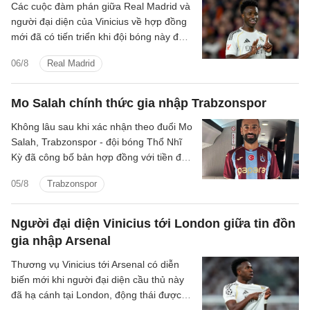
Các cuộc đàm phán giữa Real Madrid và
người đại diện của Vinicius về hợp đồng
mới đã có tiến triển khi đội bóng này đưa
ra mức đề nghị tốt hơn.
06/8
Real Madrid
Mo Salah chính thức gia nhập Trabzonspor
Không lâu sau khi xác nhận theo đuổi Mo
Salah, Trabzonspor - đội bóng Thổ Nhĩ
Kỳ đã công bố bản hợp đồng với tiền đạo
người Ai Cập.
05/8
Trabzonspor
Người đại diện Vinicius tới London giữa tin đồn
gia nhập Arsenal
Thương vụ Vinicius tới Arsenal có diễn
biến mới khi người đại diện cầu thủ này
đã hạ cánh tại London, động thái được
cho là nhằm đàm phán với Arsenal.