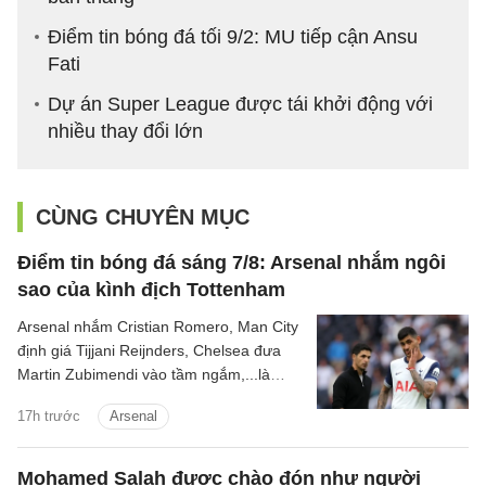
Điểm tin bóng đá tối 9/2: MU tiếp cận Ansu
Fati
Dự án Super League được tái khởi động với
nhiều thay đổi lớn
CÙNG CHUYÊN MỤC
Điểm tin bóng đá sáng 7/8: Arsenal nhắm ngôi
sao của kình địch Tottenham
Arsenal nhắm Cristian Romero, Man City
định giá Tijjani Reijnders, Chelsea đưa
Martin Zubimendi vào tầm ngắm,...là
những tin tức bóng đá nổi bật trong Điểm
17h trước
Arsenal
tin bóng đá sáng 31/7.
Mohamed Salah được chào đón như người