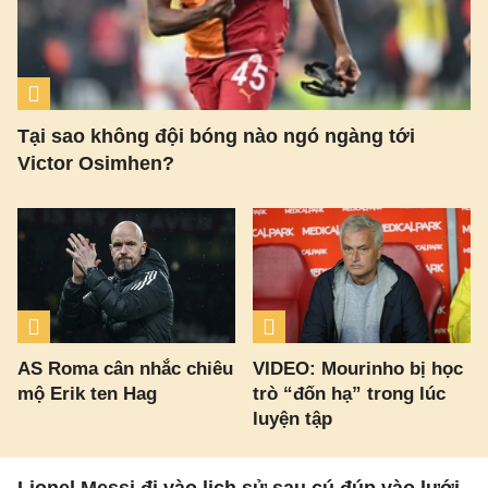
Tại sao không đội bóng nào ngó ngàng tới
Victor Osimhen?
AS Roma cân nhắc chiêu
VIDEO: Mourinho bị học
mộ Erik ten Hag
trò “đốn hạ” trong lúc
luyện tập
Lionel Messi đi vào lịch sử sau cú đúp vào lưới