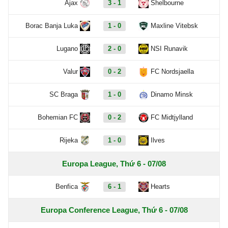
Ajax
3 - 1
Shelbourne
Borac Banja Luka
1 - 0
Maxline Vitebsk
Lugano
2 - 0
NSI Runavik
Valur
0 - 2
FC Nordsjaella
SC Braga
1 - 0
Dinamo Minsk
Bohemian FC
0 - 2
FC Midtjylland
Rijeka
1 - 0
Ilves
Europa League, Thứ 6 - 07/08
Benfica
6 - 1
Hearts
Europa Conference League, Thứ 6 - 07/08