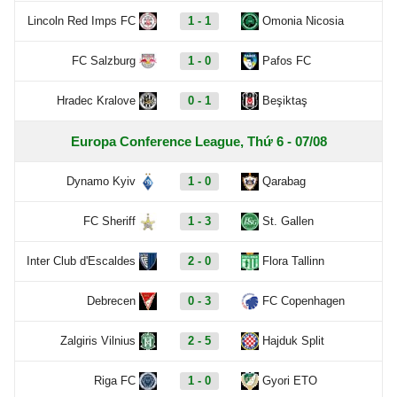
Lincoln Red Imps FC
1 - 1
Omonia Nicosia
FC Salzburg
1 - 0
Pafos FC
Hradec Kralove
0 - 1
Beşiktaş
Europa Conference League, Thứ 6 - 07/08
Dynamo Kyiv
1 - 0
Qarabag
FC Sheriff
1 - 3
St. Gallen
Inter Club d'Escaldes
2 - 0
Flora Tallinn
Debrecen
0 - 3
FC Copenhagen
Zalgiris Vilnius
2 - 5
Hajduk Split
Riga FC
1 - 0
Gyori ETO