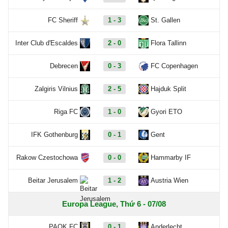
FC Sheriff
1 - 3
St. Gallen
Inter Club d'Escaldes
2 - 0
Flora Tallinn
Debrecen
0 - 3
FC Copenhagen
Zalgiris Vilnius
2 - 5
Hajduk Split
Riga FC
1 - 0
Gyori ETO
IFK Gothenburg
0 - 1
Gent
Rakow Czestochowa
0 - 0
Hammarby IF
Beitar Jerusalem
1 - 2
Austria Wien
Europa League, Thứ 6 - 07/08
PAOK FC
0 - 1
Anderlecht