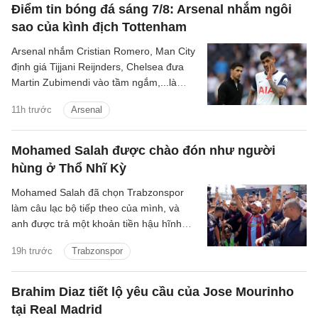
Điểm tin bóng đá sáng 7/8: Arsenal nhắm ngôi
sao của kình địch Tottenham
Arsenal nhắm Cristian Romero, Man City
định giá Tijjani Reijnders, Chelsea đưa
Martin Zubimendi vào tầm ngắm,...là
những tin tức bóng đá nổi bật trong Điểm
11h trước
Arsenal
tin bóng đá sáng 31/7.
Mohamed Salah được chào đón như người
hùng ở Thổ Nhĩ Kỳ
Mohamed Salah đã chọn Trabzonspor
làm câu lạc bộ tiếp theo của mình, và
anh được trả một khoản tiền hậu hĩnh
cho thương vụ chuyển đến Thổ Nhĩ Kỳ.
19h trước
Trabzonspor
Brahim Diaz tiết lộ yêu cầu của Jose Mourinho
tại Real Madrid