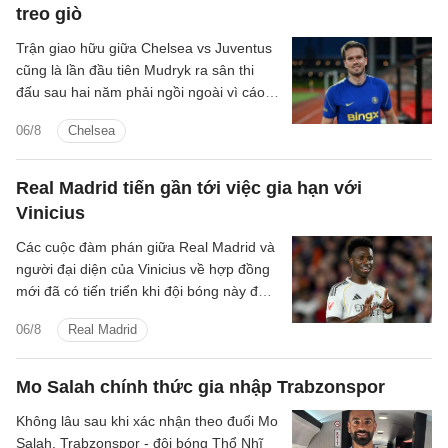
treo giò
Trận giao hữu giữa Chelsea vs Juventus
cũng là lần đầu tiên Mudryk ra sân thi
đấu sau hai năm phải ngồi ngoài vì cáo
buộc sử dụng chất cấm.
06/8
Chelsea
Real Madrid tiến gần tới việc gia hạn với
Vinicius
Các cuộc đàm phán giữa Real Madrid và
người đại diện của Vinicius về hợp đồng
mới đã có tiến triển khi đội bóng này đưa
ra mức đề nghị tốt hơn.
06/8
Real Madrid
Mo Salah chính thức gia nhập Trabzonspor
Không lâu sau khi xác nhận theo đuổi Mo
Salah, Trabzonspor - đội bóng Thổ Nhĩ