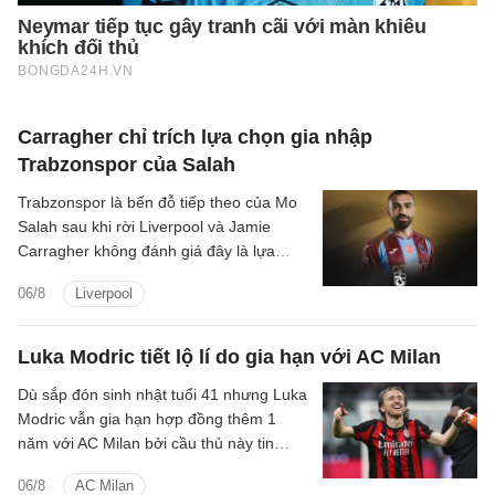
Carragher chỉ trích lựa chọn gia nhập
Trabzonspor của Salah
Trabzonspor là bến đỗ tiếp theo của Mo
Salah sau khi rời Liverpool và Jamie
Carragher không đánh giá đây là lựa
chọn hợp lý bởi Salah vẫn còn quá giỏi.
06/8
Liverpool
Luka Modric tiết lộ lí do gia hạn với AC Milan
Dù sắp đón sinh nhật tuổi 41 nhưng Luka
Modric vẫn gia hạn hợp đồng thêm 1
năm với AC Milan bởi cầu thủ này tin
rằng bản thân đáp ứng được tiêu chuẩn
06/8
AC Milan
ở đội bóng.