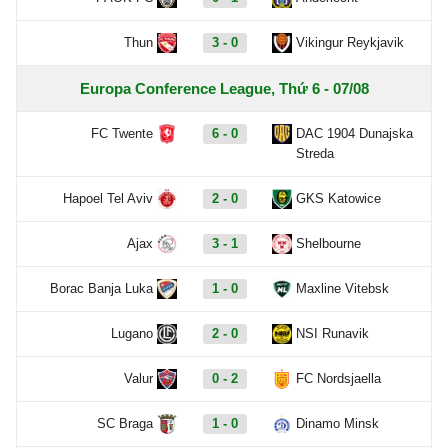
Thun
3 - 0
Vikingur Reykjavik
Europa Conference League, Thứ 6 - 07/08
FC Twente
6 - 0
DAC 1904 Dunajska
Streda
Hapoel Tel Aviv
2 - 0
GKS Katowice
Ajax
3 - 1
Shelbourne
Borac Banja Luka
1 - 0
Maxline Vitebsk
Lugano
2 - 0
NSI Runavik
Valur
0 - 2
FC Nordsjaella
SC Braga
1 - 0
Dinamo Minsk