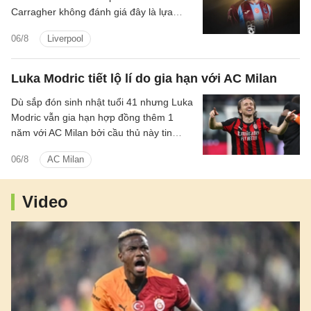
Carragher không đánh giá đây là lựa
chọn hợp lý bởi Salah vẫn còn quá giỏi.
06/8
Liverpool
Luka Modric tiết lộ lí do gia hạn với AC Milan
Dù sắp đón sinh nhật tuổi 41 nhưng Luka
Modric vẫn gia hạn hợp đồng thêm 1
năm với AC Milan bởi cầu thủ này tin
rằng bản thân đáp ứng được tiêu chuẩn
06/8
AC Milan
ở đội bóng.
Video