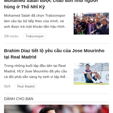
Mohamed Salah được chào đón như người
hùng ở Thổ Nhĩ Kỳ
Mohamed Salah đã chọn Trabzonspor
làm câu lạc bộ tiếp theo của mình, và
anh được trả một khoản tiền hậu hĩnh
cho thương vụ chuyển đến Thổ Nhĩ Kỳ.
20h trước
Trabzonspor
Brahim Diaz tiết lộ yêu cầu của Jose Mourinho
tại Real Madrid
Trong những buổi tập đầu tiên tại Real
Madrid, HLV Jose Mourinho đã yêu cầu
cả đội phải sẵn sàng hy sinh vì tập thể
cũng như chơi cường độ cao.
06/8
Real Madrid