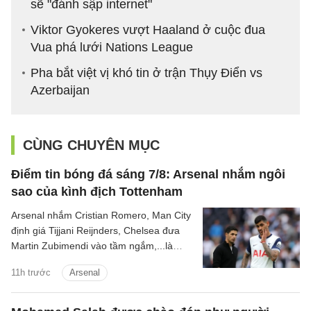
sẽ "đánh sập internet"
Viktor Gyokeres vượt Haaland ở cuộc đua
Vua phá lưới Nations League
Pha bắt việt vị khó tin ở trận Thụy Điển vs
Azerbaijan
CÙNG CHUYÊN MỤC
Điểm tin bóng đá sáng 7/8: Arsenal nhắm ngôi
sao của kình địch Tottenham
Arsenal nhắm Cristian Romero, Man City
định giá Tijjani Reijnders, Chelsea đưa
Martin Zubimendi vào tầm ngắm,...là
những tin tức bóng đá nổi bật trong Điểm
11h trước
Arsenal
tin bóng đá sáng 31/7.