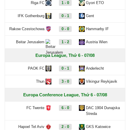
Riga FC
1 - 0
Gyori ETO
IFK Gothenburg
0 - 1
Gent
Rakow Czestochowa
0 - 0
Hammarby IF
Beitar Jerusalem
1 - 2
Austria Wien
Europa League, Thứ 6 - 07/08
PAOK FC
0 - 1
Anderlecht
Thun
3 - 0
Vikingur Reykjavik
Europa Conference League, Thứ 6 - 07/08
FC Twente
6 - 0
DAC 1904 Dunajska
Streda
Hapoel Tel Aviv
2 - 0
GKS Katowice