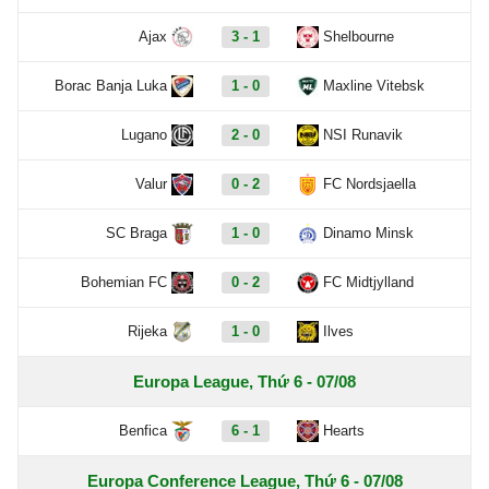
Ajax
3 - 1
Shelbourne
Borac Banja Luka
1 - 0
Maxline Vitebsk
Lugano
2 - 0
NSI Runavik
Valur
0 - 2
FC Nordsjaella
SC Braga
1 - 0
Dinamo Minsk
Bohemian FC
0 - 2
FC Midtjylland
Rijeka
1 - 0
Ilves
Europa League, Thứ 6 - 07/08
Benfica
6 - 1
Hearts
Europa Conference League, Thứ 6 - 07/08