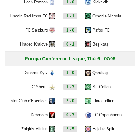
Lech Poznan
1 - 0
Klaksvik
Lincoln Red Imps FC
1 - 1
Omonia Nicosia
FC Salzburg
1 - 0
Pafos FC
Hradec Kralove
0 - 1
Beşiktaş
Europa Conference League, Thứ 6 - 07/08
Dynamo Kyiv
1 - 0
Qarabag
FC Sheriff
1 - 3
St. Gallen
Inter Club d'Escaldes
2 - 0
Flora Tallinn
Debrecen
0 - 3
FC Copenhagen
Zalgiris Vilnius
2 - 5
Hajduk Split