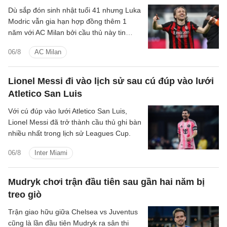
Dù sắp đón sinh nhật tuổi 41 nhưng Luka
Modric vẫn gia hạn hợp đồng thêm 1
năm với AC Milan bởi cầu thủ này tin
rằng bản thân đáp ứng được tiêu chuẩn
06/8
AC Milan
ở đội bóng.
Lionel Messi đi vào lịch sử sau cú đúp vào lưới
Atletico San Luis
Với cú đúp vào lưới Atletico San Luis,
Lionel Messi đã trở thành cầu thủ ghi bàn
nhiều nhất trong lịch sử Leagues Cup.
06/8
Inter Miami
Mudryk chơi trận đầu tiên sau gần hai năm bị
treo giò
Trận giao hữu giữa Chelsea vs Juventus
cũng là lần đầu tiên Mudryk ra sân thi