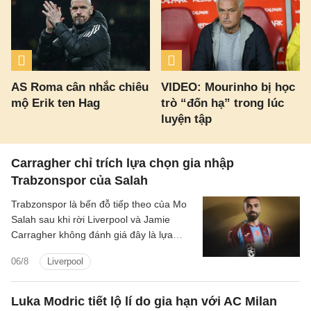
AS Roma cân nhắc chiêu
VIDEO: Mourinho bị học
mộ Erik ten Hag
trò “đốn hạ” trong lúc
luyện tập
Carragher chỉ trích lựa chọn gia nhập
Trabzonspor của Salah
Trabzonspor là bến đỗ tiếp theo của Mo
Salah sau khi rời Liverpool và Jamie
Carragher không đánh giá đây là lựa
chọn hợp lý bởi Salah vẫn còn quá giỏi.
06/8
Liverpool
Luka Modric tiết lộ lí do gia hạn với AC Milan