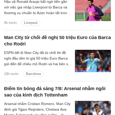
Hậu vệ Ronald Araujo bất ngờ tiến gần
với việc gia nhập Liverpool từ Barca và
thương vụ chuẩn bị được hoàn tất trong
24h tới.
9h trước
Liverpool
Man City từ chối đề nghị 50 triệu Euro của Barca
cho Rodri
ESPN tiết lộ Man City đã từ chối lời đề
nghị đầu tiên trị giá 50 triệu Euro Barca
gửi đến để chiêu mộ Rodri và hai bên sẽ
tiếp tục đàm phán những ngày tới.
10h trước
Barcelona
Điểm tin bóng đá sáng 7/8: Arsenal nhắm ngôi
sao của kình địch Tottenham
Arsenal nhắm Cristian Romero, Man City
định giá Tijjani Reijnders, Chelsea đưa