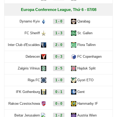
Europa Conference League, Thứ 6 - 07/08
Dynamo Kyiv
1 - 0
Qarabag
FC Sheriff
1 - 3
St. Gallen
Inter Club d'Escaldes
2 - 0
Flora Tallinn
Debrecen
0 - 3
FC Copenhagen
Zalgiris Vilnius
2 - 5
Hajduk Split
Riga FC
1 - 0
Gyori ETO
IFK Gothenburg
0 - 1
Gent
Rakow Czestochowa
0 - 0
Hammarby IF
Beitar Jerusalem
1 - 2
Austria Wien