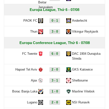
Europa League, Thứ 6 - 07/08
PAOK FC
0 - 1
Anderlecht
Thun
3 - 0
Vikingur Reykjavik
Europa Conference League, Thứ 6 - 07/08
FC Twente
6 - 0
DAC 1904 Dunajska
Streda
Hapoel Tel Aviv
2 - 0
GKS Katowice
Ajax
3 - 1
Shelbourne
Borac Banja Luka
1 - 0
Maxline Vitebsk
Lugano
2 - 0
NSI Runavik