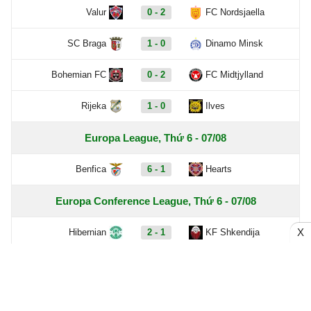
Valur
0 - 2
FC Nordsjaella
SC Braga
1 - 0
Dinamo Minsk
Bohemian FC
0 - 2
FC Midtjylland
Rijeka
1 - 0
Ilves
Europa League, Thứ 6 - 07/08
Benfica
6 - 1
Hearts
Europa Conference League, Thứ 6 - 07/08
X
Hibernian
2 - 1
KF Shkendija
Partizan Beograd
3 - 0
Tobol Kostanay
Tre Fiori
1 - 4
Drita