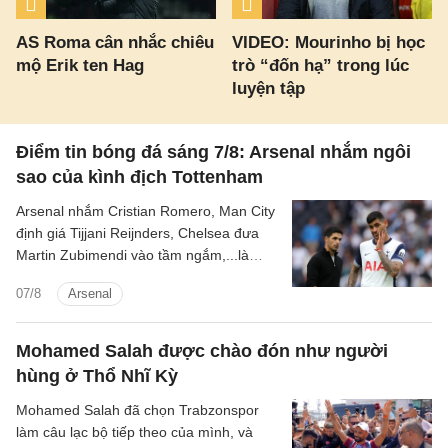
AS Roma cân nhắc chiêu
VIDEO: Mourinho bị học
mộ Erik ten Hag
trò “đốn hạ” trong lúc
luyện tập
Điểm tin bóng đá sáng 7/8: Arsenal nhắm ngôi
sao của kình địch Tottenham
Arsenal nhắm Cristian Romero, Man City
định giá Tijjani Reijnders, Chelsea đưa
Martin Zubimendi vào tầm ngắm,...là
những tin tức bóng đá nổi bật trong Điểm
07/8
Arsenal
tin bóng đá sáng 7/8.
Mohamed Salah được chào đón như người
hùng ở Thổ Nhĩ Kỳ
Mohamed Salah đã chọn Trabzonspor
làm câu lạc bộ tiếp theo của mình, và