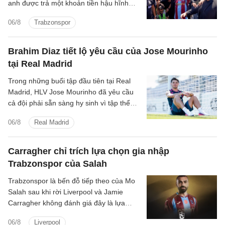
anh được trả một khoản tiền hậu hĩnh
cho thương vụ chuyển đến Thổ Nhĩ Kỳ.
06/8
Trabzonspor
Brahim Diaz tiết lộ yêu cầu của Jose Mourinho
tại Real Madrid
Trong những buổi tập đầu tiên tại Real
Madrid, HLV Jose Mourinho đã yêu cầu
cả đội phải sẵn sàng hy sinh vì tập thể
cũng như chơi cường độ cao.
06/8
Real Madrid
Carragher chỉ trích lựa chọn gia nhập
Trabzonspor của Salah
Trabzonspor là bến đỗ tiếp theo của Mo
Salah sau khi rời Liverpool và Jamie
Carragher không đánh giá đây là lựa
chọn hợp lý bởi Salah vẫn còn quá giỏi.
06/8
Liverpool