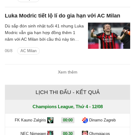
Luka Modric tiết lộ lí do gia hạn với AC Milan
Dù sắp đón sinh nhật tuổi 41 nhưng Luka
Modric vẫn gia hạn hợp đồng thêm 1
năm với AC Milan bởi cầu thủ này tin
rằng bản thân đáp ứng được tiêu chuẩn
06/8
AC Milan
ở đội bóng.
Xem thêm
LỊCH THI ĐẤU - KẾT QUẢ
Champions League, Thứ 4 - 12/08
FK Kauno Zalgiris
00:00
Dinamo Zagreb
NEC Nijmegen
00:30
Olympiacos