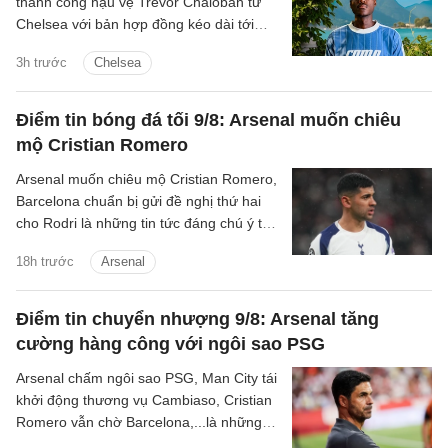
thành công hậu vệ Trevor Chalobah từ
Chelsea với bản hợp đồng kéo dài tới
năm 2031.
3h trước
Chelsea
Điểm tin bóng đá tối 9/8: Arsenal muốn chiêu
mộ Cristian Romero
Arsenal muốn chiêu mộ Cristian Romero,
Barcelona chuẩn bị gửi đề nghị thứ hai
cho Rodri là những tin tức đáng chú ý tối
9/8.
18h trước
Arsenal
Điểm tin chuyển nhượng 9/8: Arsenal tăng
cường hàng công với ngôi sao PSG
Arsenal chấm ngôi sao PSG, Man City tái
khởi động thương vụ Cambiaso, Cristian
Romero vẫn chờ Barcelona,...là những
tin tức bóng đá nổi bật trong điểm tin