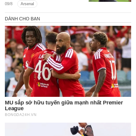
09/8
Arsenal
bóng đá sáng 9/8.