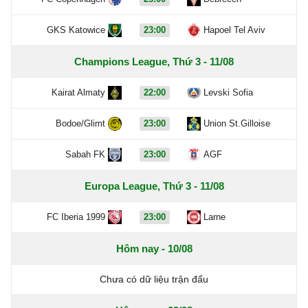
GKS Katowice
23:00
Hapoel Tel Aviv
Champions League, Thứ 3 - 11/08
Kairat Almaty
22:00
Levski Sofia
Bodoe/Glimt
23:00
Union St.Gilloise
Sabah FK
23:00
AGF
Europa League, Thứ 3 - 11/08
FC Iberia 1999
23:00
Larne
Hôm nay - 10/08
Chưa có dữ liệu trận đấu