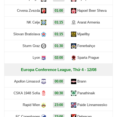
Crvena Zvezda
01:00
Hapoel Beer Sheva
NK Celje
01:15
Ararat Armenia
Slovan Bratislava
01:15
Mjaellby
Sturm Graz
01:30
Fenerbahçe
Lyon
02:00
Sparta Prague
Europa Conference League, Thứ 4 - 12/08
Apollon Limassol
00:00
Brann
CSKA 1948 Sofia
00:30
Panathinaik
Rapid Wien
23:00
Paide Linnameesko
FC Copenhagen
23:00
Debrecen