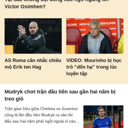
Victor Osimhen?
AS Roma cân nhắc chiêu
VIDEO: Mourinho bị học
mộ Erik ten Hag
trò “đốn hạ” trong lúc
luyện tập
Mudryk chơi trận đầu tiên sau gần hai năm bị
treo giò
Trận giao hữu giữa Chelsea vs Juventus
cũng là lần đầu tiên Mudryk ra sân thi
đấu sau hai năm phải ngồi ngoài vì cáo
buộc sử dụng chất cấm.