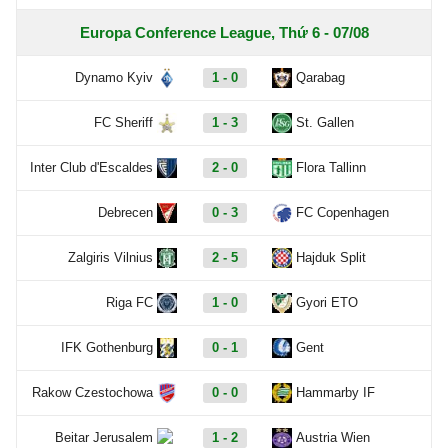
Europa Conference League, Thứ 6 - 07/08
Dynamo Kyiv
1 - 0
Qarabag
FC Sheriff
1 - 3
St. Gallen
Inter Club d'Escaldes
2 - 0
Flora Tallinn
Debrecen
0 - 3
FC Copenhagen
Zalgiris Vilnius
2 - 5
Hajduk Split
Riga FC
1 - 0
Gyori ETO
IFK Gothenburg
0 - 1
Gent
Rakow Czestochowa
0 - 0
Hammarby IF
Beitar Jerusalem
1 - 2
Austria Wien