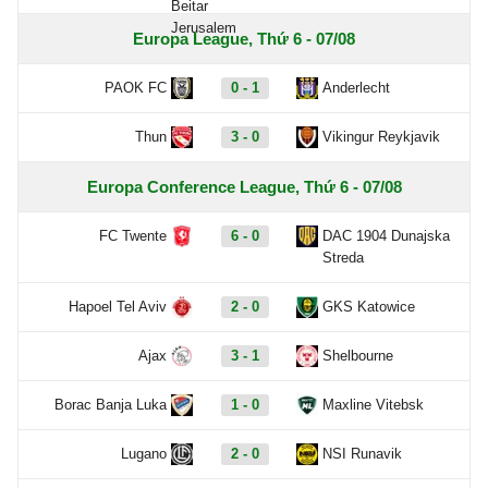
Europa League, Thứ 6 - 07/08
PAOK FC
0 - 1
Anderlecht
Thun
3 - 0
Vikingur Reykjavik
Europa Conference League, Thứ 6 - 07/08
FC Twente
6 - 0
DAC 1904 Dunajska
Streda
Hapoel Tel Aviv
2 - 0
GKS Katowice
Ajax
3 - 1
Shelbourne
Borac Banja Luka
1 - 0
Maxline Vitebsk
Lugano
2 - 0
NSI Runavik