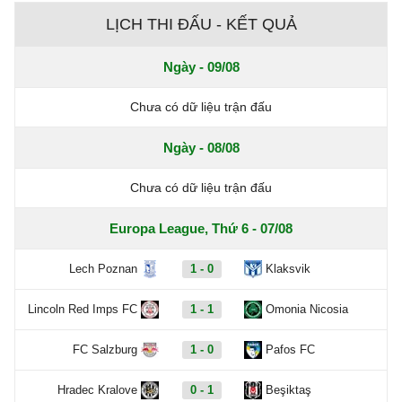
LỊCH THI ĐẤU - KẾT QUẢ
Ngày - 09/08
Chưa có dữ liệu trận đấu
Ngày - 08/08
Chưa có dữ liệu trận đấu
Europa League, Thứ 6 - 07/08
Lech Poznan
1 - 0
Klaksvik
Lincoln Red Imps FC
1 - 1
Omonia Nicosia
FC Salzburg
1 - 0
Pafos FC
Hradec Kralove
0 - 1
Beşiktaş