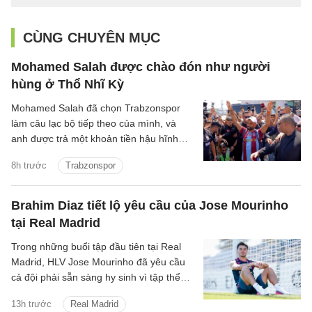
CÙNG CHUYÊN MỤC
Mohamed Salah được chào đón như người
hùng ở Thổ Nhĩ Kỳ
Mohamed Salah đã chọn Trabzonspor
làm câu lạc bộ tiếp theo của mình, và
anh được trả một khoản tiền hậu hĩnh
cho thương vụ chuyển đến Thổ Nhĩ Kỳ.
8h trước
Trabzonspor
Brahim Diaz tiết lộ yêu cầu của Jose Mourinho
tại Real Madrid
Trong những buổi tập đầu tiên tại Real
Madrid, HLV Jose Mourinho đã yêu cầu
cả đội phải sẵn sàng hy sinh vì tập thể
cũng như chơi cường độ cao.
13h trước
Real Madrid