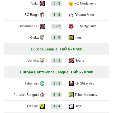
Valur
0 - 2
FC Nordsjaella
SC Braga
1 - 0
Dinamo Minsk
Bohemian FC
0 - 2
FC Midtjylland
Rijeka
1 - 0
Ilves
Europa League, Thứ 6 - 07/08
Benfica
6 - 1
Hearts
Europa Conference League, Thứ 6 - 07/08
Hibernian
2 - 1
KF Shkendija
Partizan Beograd
3 - 0
Tobol Kostanay
Tre Fiori
1 - 4
Drita