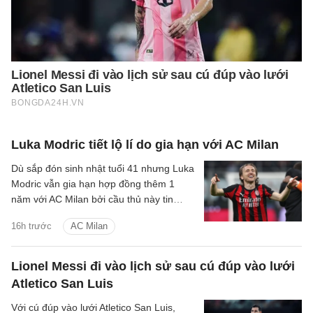
Luka Modric tiết lộ lí do gia hạn với AC Milan
Dù sắp đón sinh nhật tuổi 41 nhưng Luka
Modric vẫn gia hạn hợp đồng thêm 1
năm với AC Milan bởi cầu thủ này tin
rằng bản thân đáp ứng được tiêu chuẩn
16h trước
AC Milan
ở đội bóng.
Lionel Messi đi vào lịch sử sau cú đúp vào lưới
Atletico San Luis
Với cú đúp vào lưới Atletico San Luis,