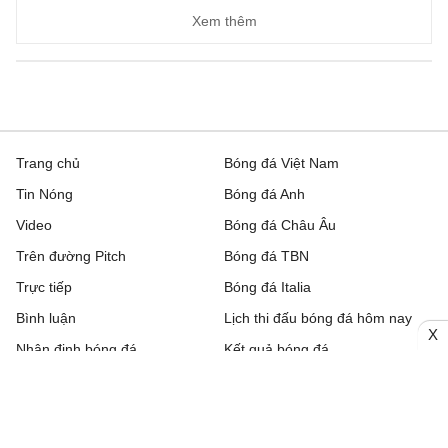
Xem thêm
Trang chủ
Bóng đá Việt Nam
Tin Nóng
Bóng đá Anh
Video
Bóng đá Châu Âu
Trên đường Pitch
Bóng đá TBN
Trực tiếp
Bóng đá Italia
Bình luận
Lịch thi đấu bóng đá hôm nay
X
Nhận định bóng đá
Kết quả bóng đá
Chuyển nhượng
Bảng xếp hạng
Hậu trường
Livescore