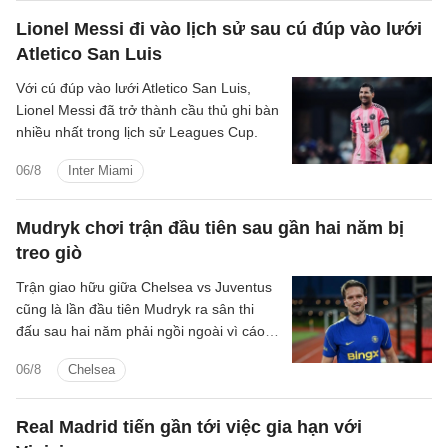
Lionel Messi đi vào lịch sử sau cú đúp vào lưới
Atletico San Luis
Với cú đúp vào lưới Atletico San Luis,
Lionel Messi đã trở thành cầu thủ ghi bàn
nhiều nhất trong lịch sử Leagues Cup.
06/8
Inter Miami
Mudryk chơi trận đầu tiên sau gần hai năm bị
treo giò
Trận giao hữu giữa Chelsea vs Juventus
cũng là lần đầu tiên Mudryk ra sân thi
đấu sau hai năm phải ngồi ngoài vì cáo
buộc sử dụng chất cấm.
06/8
Chelsea
Real Madrid tiến gần tới việc gia hạn với