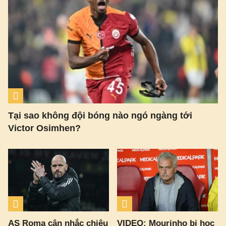
Tại sao không đội bóng nào ngó ngàng tới
Victor Osimhen?
AS Roma cân nhắc chiêu
VIDEO: Mourinho bị học