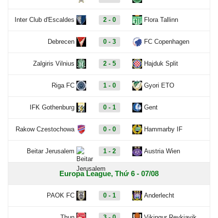
Inter Club d'Escaldes
2 - 0
Flora Tallinn
Debrecen
0 - 3
FC Copenhagen
Zalgiris Vilnius
2 - 5
Hajduk Split
Riga FC
1 - 0
Gyori ETO
IFK Gothenburg
0 - 1
Gent
Rakow Czestochowa
0 - 0
Hammarby IF
Beitar Jerusalem
1 - 2
Austria Wien
Europa League, Thứ 6 - 07/08
PAOK FC
0 - 1
Anderlecht
Thun
3 - 0
Vikingur Reykjavik