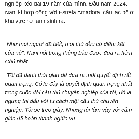
nghiệp kéo dài 19 năm của mình. Đầu năm 2024,
Nani kí hợp đồng với Estrela Amadora, câu lạc bộ ở
khu vực nơi anh sinh ra.
“Như mọi người đã biết, mọi thứ đều có điểm kết
của nó”, Nani nói trong thông báo được đưa ra hôm
Chủ nhật.
“Tôi đã dành thời gian để đưa ra một quyết định rất
quan trọng. Có lẽ đây là quyết định quan trọng nhất
trong cuộc đời cầu thủ chuyên nghiệp của tôi, đó là
ngừng thi đấu với tư cách một cầu thủ chuyên
nghiệp. Tôi sẽ treo giày. Nhưng tôi làm vậy với cảm
giác đã hoàn thành nghĩa vụ.