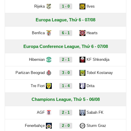
Rijeka
1 - 0
Ilves
Europa League, Thứ 6 - 07/08
Benfica
6 - 1
Hearts
Europa Conference League, Thứ 6 - 07/08
Hibernian
2 - 1
KF Shkendija
Partizan Beograd
3 - 0
Tobol Kostanay
Tre Fiori
1 - 4
Drita
Champions League, Thứ 5 - 06/08
AGF
2 - 1
Sabah FK
Fenerbahçe
2 - 0
Sturm Graz