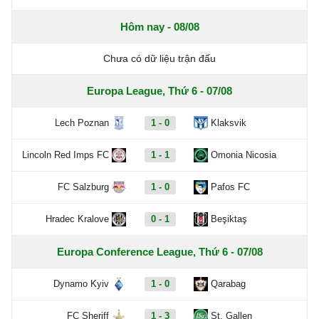
Hôm nay - 08/08
Chưa có dữ liệu trận đấu
Europa League, Thứ 6 - 07/08
Lech Poznan
1 - 0
Klaksvik
Lincoln Red Imps FC
1 - 1
Omonia Nicosia
FC Salzburg
1 - 0
Pafos FC
Hradec Kralove
0 - 1
Beşiktaş
Europa Conference League, Thứ 6 - 07/08
Dynamo Kyiv
1 - 0
Qarabag
FC Sheriff
1 - 3
St. Gallen