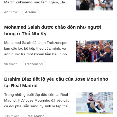
Martin Zubimendi vào tầm ngắm,...là
những tin tức bóng đá nổi bật trong Điểm
42' trước
Arsenal
tin bóng đá sáng 31/7.
Mohamed Salah được chào đón như người
hùng ở Thổ Nhĩ Kỳ
Mohamed Salah đã chọn Trabzonspor
làm câu lạc bộ tiếp theo của mình, và
anh được trả một khoản tiền hậu hĩnh
cho thương vụ chuyển đến Thổ Nhĩ Kỳ.
9h trước
Trabzonspor
Brahim Diaz tiết lộ yêu cầu của Jose Mourinho
tại Real Madrid
Trong những buổi tập đầu tiên tại Real
Madrid, HLV Jose Mourinho đã yêu cầu
cả đội phải sẵn sàng hy sinh vì tập thể
cũng như chơi cường độ cao.
13h trước
Real Madrid