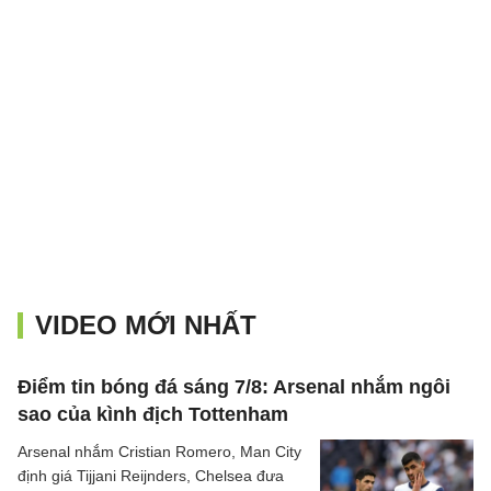
VIDEO MỚI NHẤT
Điểm tin bóng đá sáng 7/8: Arsenal nhắm ngôi
sao của kình địch Tottenham
Arsenal nhắm Cristian Romero, Man City
định giá Tijjani Reijnders, Chelsea đưa