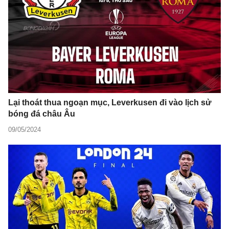
Lại thoát thua ngoạn mục, Leverkusen đi vào lịch sử
bóng đá châu Âu
09/05/2024