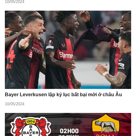
10/05/2024
Bayer Leverkusen lập kỷ lục bất bại mới ở châu Âu
10/05/2024