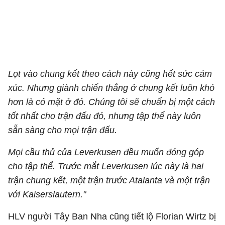
Lọt vào chung kết theo cách này cũng hết sức cảm
xúc. Nhưng giành chiến thắng ở chung kết luôn khó
hơn là có mặt ở đó. Chúng tôi sẽ chuẩn bị một cách
tốt nhất cho trận đấu đó, nhưng tập thể này luôn
sẵn sàng cho mọi trận đấu.
Mọi cầu thủ của Leverkusen đều muốn đóng góp
cho tập thể. Trước mắt Leverkusen lúc này là hai
trận chung kết, một trận trước Atalanta và một trận
với Kaiserslautern."
HLV người Tây Ban Nha cũng tiết lộ Florian Wirtz bị