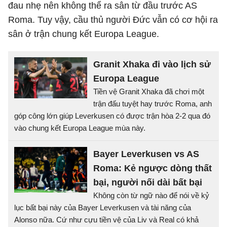
đau nhẹ nên không thể ra sân từ đầu trước AS
Roma. Tuy vậy, cầu thủ người Đức vẫn có cơ hội ra
sân ở trận chung kết Europa League.
Granit Xhaka đi vào lịch sử
Europa League
Tiền vệ Granit Xhaka đã chơi một
trận đấu tuyệt hay trước Roma, anh
góp công lớn giúp Leverkusen có được trận hòa 2-2 qua đó
vào chung kết Europa League mùa này.
Bayer Leverkusen vs AS
Roma: Kẻ ngược dòng thất
bại, người nối dài bất bại
Không còn từ ngữ nào để nói về kỷ
lục bất bại này của Bayer Leverkusen và tài năng của
Alonso nữa. Cứ như cựu tiền vệ của Liv và Real có khả