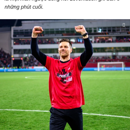
những phút cuối.