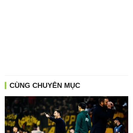
CÙNG CHUYÊN MỤC