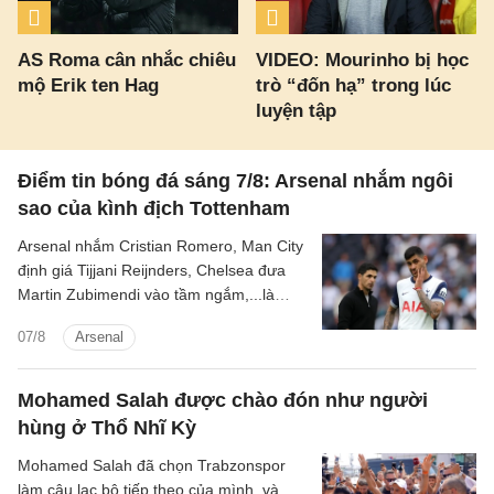
AS Roma cân nhắc chiêu
VIDEO: Mourinho bị học
mộ Erik ten Hag
trò “đốn hạ” trong lúc
luyện tập
Điểm tin bóng đá sáng 7/8: Arsenal nhắm ngôi
sao của kình địch Tottenham
Arsenal nhắm Cristian Romero, Man City
định giá Tijjani Reijnders, Chelsea đưa
Martin Zubimendi vào tầm ngắm,...là
những tin tức bóng đá nổi bật trong Điểm
07/8
Arsenal
tin bóng đá sáng 7/8.
Mohamed Salah được chào đón như người
hùng ở Thổ Nhĩ Kỳ
Mohamed Salah đã chọn Trabzonspor
làm câu lạc bộ tiếp theo của mình, và