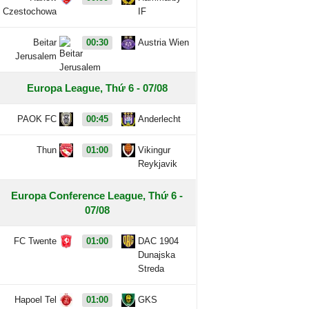
Czestochowa
IF
Beitar
00:30
Austria Wien
Jerusalem
Europa League, Thứ 6 - 07/08
PAOK FC
00:45
Anderlecht
Thun
01:00
Vikingur
Reykjavik
Europa Conference League, Thứ 6 -
07/08
FC Twente
01:00
DAC 1904
Dunajska
Streda
Hapoel Tel
01:00
GKS