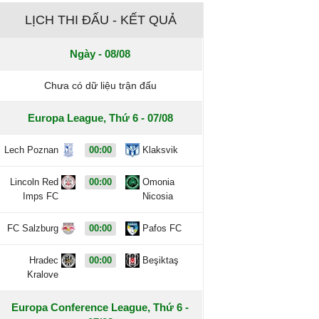
LỊCH THI ĐẤU - KẾT QUẢ
Ngày - 08/08
Chưa có dữ liệu trận đấu
Europa League, Thứ 6 - 07/08
Lech Poznan
00:00
Klaksvik
Lincoln Red
00:00
Omonia
Imps FC
Nicosia
FC Salzburg
00:00
Pafos FC
Hradec
00:00
Beşiktaş
Kralove
Europa Conference League, Thứ 6 -