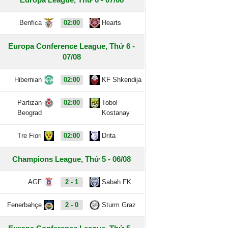
Benfica
02:00
Hearts
Europa Conference League, Thứ 6 -
07/08
Hibernian
02:00
KF Shkendija
Partizan
02:00
Tobol
Beograd
Kostanay
Tre Fiori
02:00
Drita
Champions League, Thứ 5 - 06/08
AGF
2 - 1
Sabah FK
Fenerbahçe
2 - 0
Sturm Graz