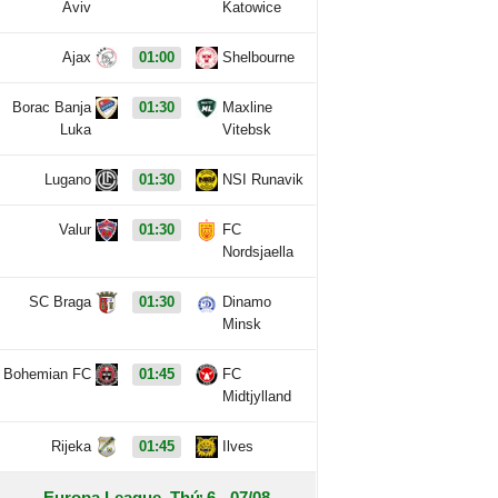
Aviv
Katowice
Ajax
01:00
Shelbourne
Borac Banja
01:30
Maxline
Luka
Vitebsk
Lugano
01:30
NSI Runavik
Valur
01:30
FC
Nordsjaella
SC Braga
01:30
Dinamo
Minsk
Bohemian FC
01:45
FC
Midtjylland
Rijeka
01:45
Ilves
Europa League, Thứ 6 - 07/08