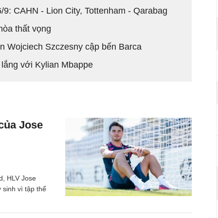
6/9: CAHN - Lion City, Tottenham - Qarabag
 hòa thất vọng
n Wojciech Szczesny cập bến Barca
o lắng với Kylian Mbappe
 của Jose
id, HLV Jose
sinh vì tập thể