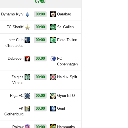
07/08
Dynamo Kyiv
00:00
Qarabag
FC Sheriff
00:00
St. Gallen
Inter Club
00:00
Flora Tallinn
d'Escaldes
Debrecen
00:00
FC
Copenhagen
Zalgiris
00:00
Hajduk Split
Vilnius
Riga FC
00:00
Gyori ETO
IFK
00:00
Gent
Gothenburg
Rakow
00:00
Hammarby