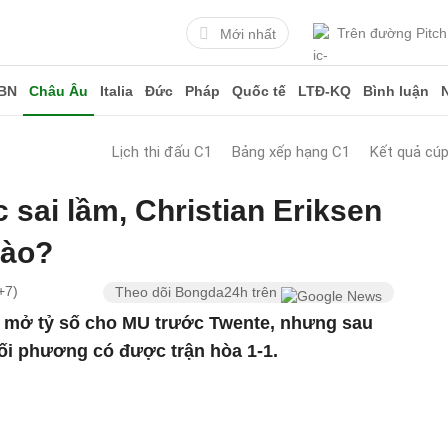
Trên đường Pitch
Mới nhất
BN
Châu Âu
Italia
Đức
Pháp
Quốc tế
LTĐ-KQ
Bình luận
Lịch thi đấu C1
Bảng xếp hạng C1
Kết quả cú
 sai lầm, Christian Eriksen
nào?
+7)
Theo dõi Bongda24h trên
en mở tỷ số cho MU trước Twente, nhưng sau
đối phương có được trận hòa 1-1.