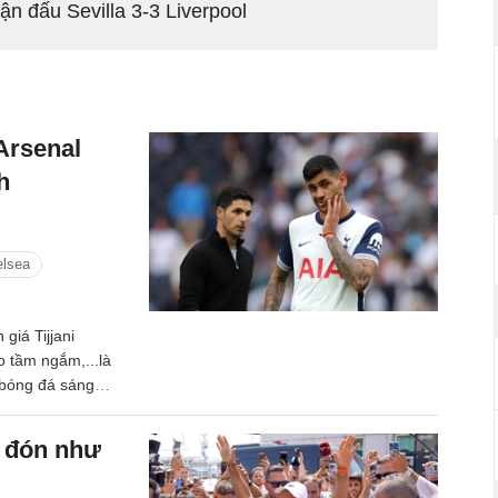
n đấu Sevilla 3-3 Liverpool
Arsenal
h
elsea
giá Tijjani
o tầm ngắm,...là
n bóng đá sáng
 đón như