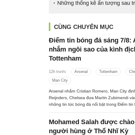
Những thống kê ấn tượng sau trậ
CÙNG CHUYÊN MỤC
Điểm tin bóng đá sáng 7/8: 
nhắm ngôi sao của kình địc
Tottenham
12h trước
Arsenal
Tottenham
Ch
Man City
Arsenal nhắm Cristian Romero, Man City định 
Reijnders, Chelsea đưa Martin Zubimendi và
những tin tức bóng đá nổi bật trong Điểm ti
31/7.
Mohamed Salah được chào
người hùng ở Thổ Nhĩ Kỳ