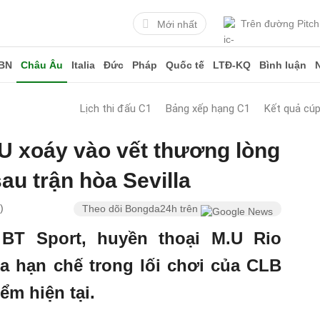
Trên đường Pitch
Mới nhất
BN
Châu Âu
Italia
Đức
Pháp
Quốc tế
LTĐ-KQ
Bình luận
Lịch thi đấu C1
Bảng xếp hạng C1
Kết quả cú
U xoáy vào vết thương lòng
au trận hòa Sevilla
)
Theo dõi Bongda24h trên
 BT Sport, huyền thoại M.U Rio
ra hạn chế trong lối chơi của CLB
ểm hiện tại.