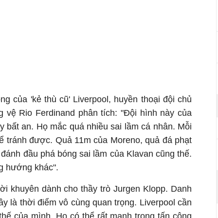
g của 'kẻ thù cũ' Liverpool, huyền thoại đội chủ
ng vệ Rio Ferdinand phân tích: "Đội hình này của
ấy bất an. Họ mắc quá nhiều sai lầm cá nhân. Mỗi
hể tránh được. Quả 11m của Moreno, quả đá phạt
a đánh đầu phá bóng sai lầm của Klavan cũng thế.
ng hướng khác".
 lời khuyên dành cho thầy trò Jurgen Klopp. Danh
ây là thời điểm vô cùng quan trọng. Liverpool cần
 thế của mình. Họ có thể rất mạnh trong tấn công