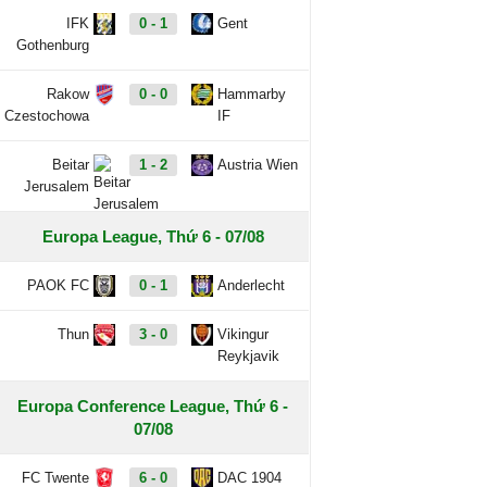
IFK
0 - 1
Gent
Gothenburg
Rakow
0 - 0
Hammarby
Czestochowa
IF
Beitar
1 - 2
Austria Wien
Jerusalem
Europa League, Thứ 6 - 07/08
PAOK FC
0 - 1
Anderlecht
Thun
3 - 0
Vikingur
Reykjavik
Europa Conference League, Thứ 6 -
07/08
FC Twente
6 - 0
DAC 1904