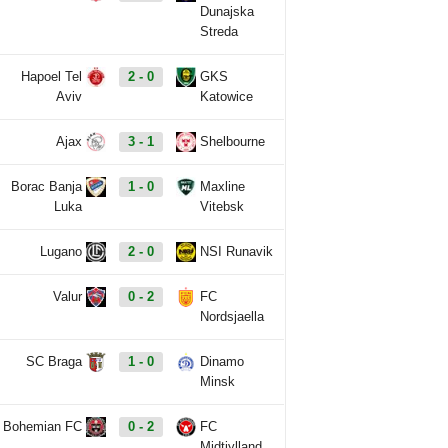
Dunajska
Streda
Hapoel Tel
2 - 0
GKS
Aviv
Katowice
Ajax
3 - 1
Shelbourne
Borac Banja
1 - 0
Maxline
Luka
Vitebsk
Lugano
2 - 0
NSI Runavik
Valur
0 - 2
FC
Nordsjaella
SC Braga
1 - 0
Dinamo
Minsk
Bohemian FC
0 - 2
FC
Midtjylland