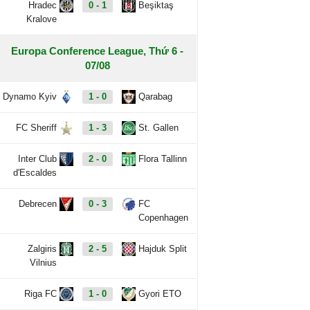
Hradec
0 - 1
Beşiktaş
Kralove
Europa Conference League, Thứ 6 -
07/08
Dynamo Kyiv
1 - 0
Qarabag
FC Sheriff
1 - 3
St. Gallen
Inter Club
2 - 0
Flora Tallinn
d'Escaldes
Debrecen
0 - 3
FC
Copenhagen
Zalgiris
2 - 5
Hajduk Split
Vilnius
Riga FC
1 - 0
Gyori ETO