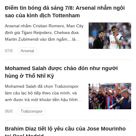
Điểm tin bóng đá sáng 7/8: Arsenal nhắm ngôi
sao của kình địch Tottenham
Arsenal nhắm Cristian Romero, Man City
định giá Tijjani Reijnders, Chelsea đưa
Martin Zubimendi vào tầm ngắm,...là
những tin tức bóng đá nổi bật trong Điểm
07/8
Arsenal
tin bóng đá sáng 7/8.
Mohamed Salah được chào đón như người
hùng ở Thổ Nhĩ Kỳ
Mohamed Salah đã chọn Trabzonspor
làm câu lạc bộ tiếp theo của mình, và
anh được trả một khoản tiền hậu hĩnh
cho thương vụ chuyển đến Thổ Nhĩ Kỳ.
06/8
Trabzonspor
Brahim Diaz tiết lộ yêu cầu của Jose Mourinho