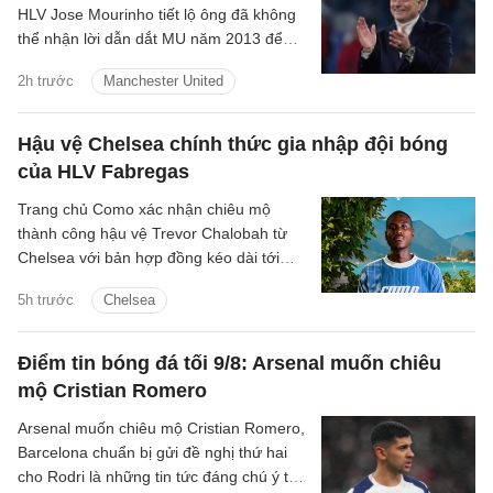
HLV Jose Mourinho tiết lộ ông đã không
thể nhận lời dẫn dắt MU năm 2013 để
dẫn dắt Chelsea lần thứ hai.
2h trước
Manchester United
Hậu vệ Chelsea chính thức gia nhập đội bóng
của HLV Fabregas
Trang chủ Como xác nhận chiêu mộ
thành công hậu vệ Trevor Chalobah từ
Chelsea với bản hợp đồng kéo dài tới
năm 2031.
5h trước
Chelsea
Điểm tin bóng đá tối 9/8: Arsenal muốn chiêu
mộ Cristian Romero
Arsenal muốn chiêu mộ Cristian Romero,
Barcelona chuẩn bị gửi đề nghị thứ hai
cho Rodri là những tin tức đáng chú ý tối