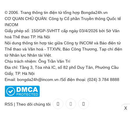
© 2006. Trang thông tin điện tử tổng hợp Bongda24h.vn
CƠ QUAN CHỦ QUẢN: Công ty Cổ phần Truyền thông Quốc tế
INCOM
Giấy phép số: 150/GP-SVHTT cấp ngày 03/4/2026 bởi Sở Văn
hoá Thể thao TP. Hà Nội
Nội dung thông tin hợp tác giữa Công ty INCOM và Báo điện tử
Thể thao và Văn hoá - TTXVN, Báo Công Thương, Tạp chí điện
tử Nhân lực Nhân tài Việt.
Chịu trách nhiệm: Ông Trần Văn Trí
Địa chỉ: Tầng 3, Tòa nhà IC, số 82 phố Duy Tân, Phường Cầu
Giấy, TP. Hà Nội
Email: bongda24h@incom.vn /Số điện thoại: (024) 3.784 8888
RSS
|
Theo dõi chúng tôi
X
Liên hệ
Quảng cáo
(024) 3.784 8888
Toàn bộ bản quyền thuộc
Bongda24h.vn