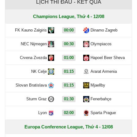
LỊCH THI ĐẤU - KẾT QUẢ
Champions League, Thứ 4 - 12/08
FK Kauno Zalgiris
00:00
Dinamo Zagreb
NEC Nijmegen
00:30
Olympiacos
Crvena Zvezda
01:00
Hapoel Beer Sheva
NK Celje
01:15
Ararat Armenia
Slovan Bratislava
01:15
Mjaellby
Sturm Graz
01:30
Fenerbahçe
Lyon
02:00
Sparta Prague
Europa Conference League, Thứ 4 - 12/08