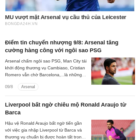
Điểm tin chuyển nhượng 9/8: Arsenal tăng
cường hàng công với ngôi sao PSG
Arsenal chấm ngôi sao PSG, Man City tái
khởi động thương vụ Cambiaso, Cristian
Romero vẫn chờ Barcelona,...là những
tin tức bóng đá nổi bật trong điểm tin
09/8
Arsenal
bóng đá sáng 9/8.
Liverpool bất ngờ chiêu mộ Ronald Araujo từ
Barca
Hậu vệ Ronald Araujo bất ngờ tiến gần
với việc gia nhập Liverpool từ Barca và
thương vụ chuẩn bị được hoàn tất trong