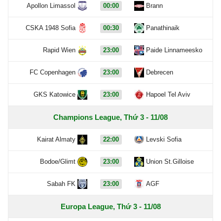
Apollon Limassol
00:00
Brann
CSKA 1948 Sofia
00:30
Panathinaik
Rapid Wien
23:00
Paide Linnameesko
FC Copenhagen
23:00
Debrecen
GKS Katowice
23:00
Hapoel Tel Aviv
Champions League, Thứ 3 - 11/08
Kairat Almaty
22:00
Levski Sofia
Bodoe/Glimt
23:00
Union St.Gilloise
Sabah FK
23:00
AGF
Europa League, Thứ 3 - 11/08