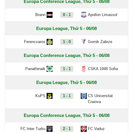
Europa Conference League, Thứ 5 - 06/08
Brann
0 - 1
Apollon Limassol
Europa League, Thứ 5 - 06/08
Ferencvaros
1 - 0
Gornik Zabrze
Europa Conference League, Thứ 5 - 06/08
Panathinaik
1 - 1
CSKA 1948 Sofia
Europa League, Thứ 5 - 06/08
KuPS
1 - 1
CS Universitat
Craiova
Europa Conference League, Thứ 5 - 06/08
FC Inter Turku
2 - 1
FC Vaduz