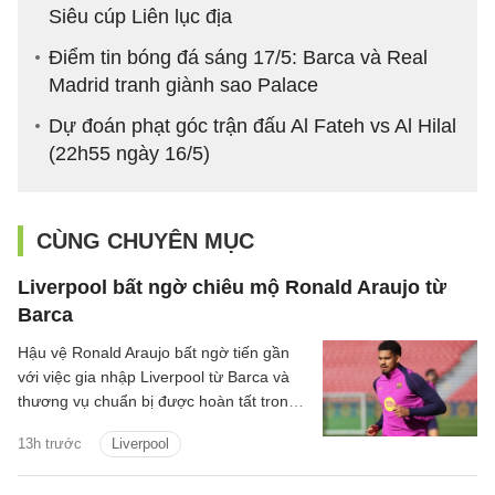
Siêu cúp Liên lục địa
Điểm tin bóng đá sáng 17/5: Barca và Real
Madrid tranh giành sao Palace
Dự đoán phạt góc trận đấu Al Fateh vs Al Hilal
(22h55 ngày 16/5)
CÙNG CHUYÊN MỤC
Liverpool bất ngờ chiêu mộ Ronald Araujo từ
Barca
Hậu vệ Ronald Araujo bất ngờ tiến gần
với việc gia nhập Liverpool từ Barca và
thương vụ chuẩn bị được hoàn tất trong
24h tới.
13h trước
Liverpool