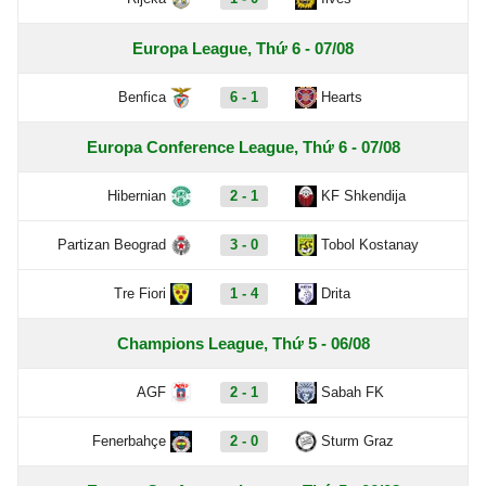
Europa League, Thứ 6 - 07/08
Benfica
6 - 1
Hearts
Europa Conference League, Thứ 6 - 07/08
Hibernian
2 - 1
KF Shkendija
Partizan Beograd
3 - 0
Tobol Kostanay
Tre Fiori
1 - 4
Drita
Champions League, Thứ 5 - 06/08
AGF
2 - 1
Sabah FK
Fenerbahçe
2 - 0
Sturm Graz