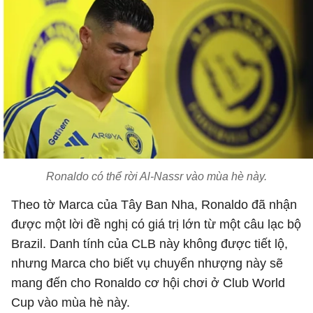
Ronaldo có thể rời Al-Nassr vào mùa hè này.
Theo tờ Marca của Tây Ban Nha, Ronaldo đã nhận
được một lời đề nghị có giá trị lớn từ một câu lạc bộ
Brazil. Danh tính của CLB này không được tiết lộ,
nhưng Marca cho biết vụ chuyển nhượng này sẽ
mang đến cho Ronaldo cơ hội chơi ở Club World
Cup vào mùa hè này.