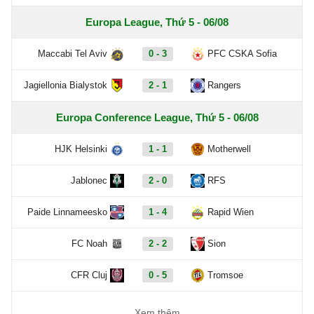
Europa League, Thứ 5 - 06/08
Maccabi Tel Aviv
0 - 3
PFC CSKA Sofia
Jagiellonia Bialystok
2 - 1
Rangers
Europa Conference League, Thứ 5 - 06/08
HJK Helsinki
1 - 1
Motherwell
Jablonec
2 - 0
RFS
Paide Linnameesko
1 - 4
Rapid Wien
FC Noah
2 - 2
Sion
CFR Cluj
0 - 5
Tromsoe
Xem thêm