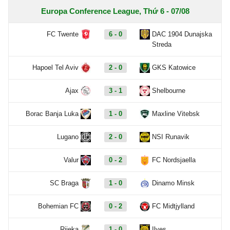
Europa Conference League, Thứ 6 - 07/08
FC Twente
6 - 0
DAC 1904 Dunajska
Streda
Hapoel Tel Aviv
2 - 0
GKS Katowice
Ajax
3 - 1
Shelbourne
Borac Banja Luka
1 - 0
Maxline Vitebsk
Lugano
2 - 0
NSI Runavik
Valur
0 - 2
FC Nordsjaella
SC Braga
1 - 0
Dinamo Minsk
Bohemian FC
0 - 2
FC Midtjylland
Rijeka
1 - 0
Ilves