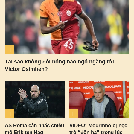
Tại sao không đội bóng nào ngó ngàng tới
Victor Osimhen?
AS Roma cân nhắc chiêu
VIDEO: Mourinho bị học
mộ Erik ten Hag
trò “đốn hạ” trong lúc