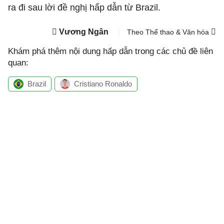
ra đi sau lời đề nghị hấp dẫn từ Brazil.
Vương Ngân
Theo Thể thao & Văn hóa
Khám phá thêm nội dung hấp dẫn trong các chủ đề liên
quan:
Brazil
Cristiano Ronaldo