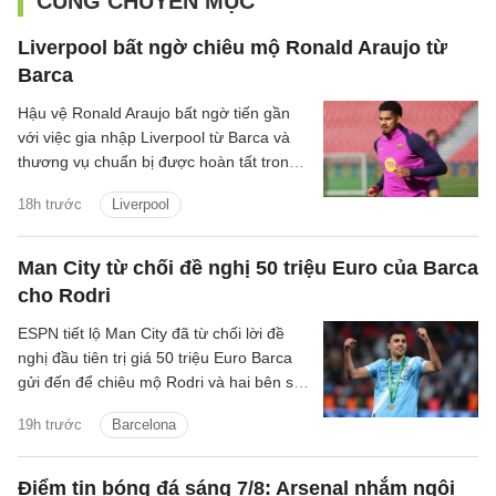
CÙNG CHUYÊN MỤC
Liverpool bất ngờ chiêu mộ Ronald Araujo từ
Barca
Hậu vệ Ronald Araujo bất ngờ tiến gần
với việc gia nhập Liverpool từ Barca và
thương vụ chuẩn bị được hoàn tất trong
24h tới.
18h trước
Liverpool
Man City từ chối đề nghị 50 triệu Euro của Barca
cho Rodri
ESPN tiết lộ Man City đã từ chối lời đề
nghị đầu tiên trị giá 50 triệu Euro Barca
gửi đến để chiêu mộ Rodri và hai bên sẽ
tiếp tục đàm phán những ngày tới.
19h trước
Barcelona
Điểm tin bóng đá sáng 7/8: Arsenal nhắm ngôi