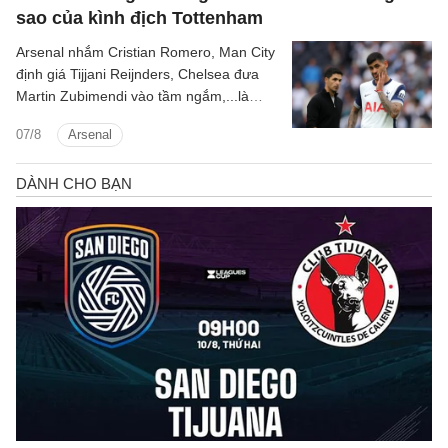
sao của kình địch Tottenham
Arsenal nhắm Cristian Romero, Man City
định giá Tijjani Reijnders, Chelsea đưa
Martin Zubimendi vào tầm ngắm,...là
những tin tức bóng đá nổi bật trong Điểm
07/8
Arsenal
tin bóng đá sáng 31/7.