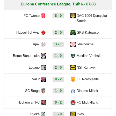
Europa Conference League, Thứ 6 - 07/08
FC Twente
6 - 0
DAC 1904 Dunajska
Streda
Hapoel Tel Aviv
2 - 0
GKS Katowice
Ajax
3 - 1
Shelbourne
Borac Banja Luka
1 - 0
Maxline Vitebsk
Lugano
2 - 0
NSI Runavik
Valur
0 - 2
FC Nordsjaella
SC Braga
1 - 0
Dinamo Minsk
Bohemian FC
0 - 2
FC Midtjylland
Rijeka
1 - 0
Ilves