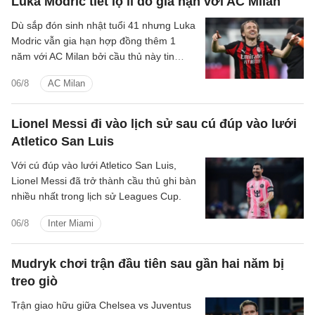
Luka Modric tiết lộ lí do gia hạn với AC Milan
Dù sắp đón sinh nhật tuổi 41 nhưng Luka
Modric vẫn gia hạn hợp đồng thêm 1
năm với AC Milan bởi cầu thủ này tin
rằng bản thân đáp ứng được tiêu chuẩn
06/8
AC Milan
ở đội bóng.
Lionel Messi đi vào lịch sử sau cú đúp vào lưới
Atletico San Luis
Với cú đúp vào lưới Atletico San Luis,
Lionel Messi đã trở thành cầu thủ ghi bàn
nhiều nhất trong lịch sử Leagues Cup.
06/8
Inter Miami
Mudryk chơi trận đầu tiên sau gần hai năm bị
treo giò
Trận giao hữu giữa Chelsea vs Juventus