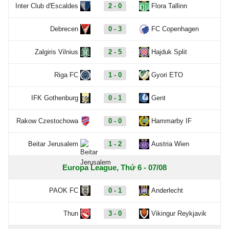
Inter Club d'Escaldes
2 - 0
Flora Tallinn
Debrecen
0 - 3
FC Copenhagen
Zalgiris Vilnius
2 - 5
Hajduk Split
Riga FC
1 - 0
Gyori ETO
IFK Gothenburg
0 - 1
Gent
Rakow Czestochowa
0 - 0
Hammarby IF
Beitar Jerusalem
1 - 2
Austria Wien
Europa League, Thứ 6 - 07/08
PAOK FC
0 - 1
Anderlecht
Thun
3 - 0
Vikingur Reykjavik