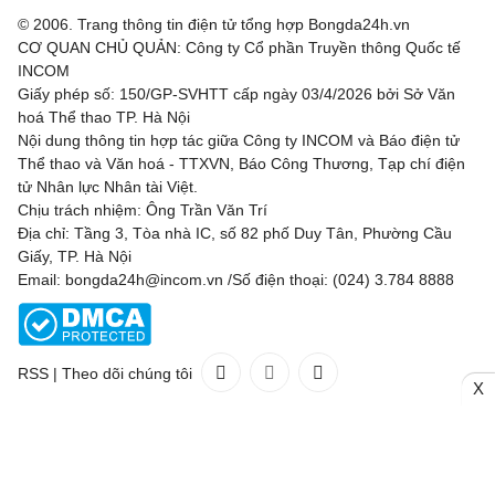
© 2006. Trang thông tin điện tử tổng hợp Bongda24h.vn
CƠ QUAN CHỦ QUẢN: Công ty Cổ phần Truyền thông Quốc tế
INCOM
Giấy phép số: 150/GP-SVHTT cấp ngày 03/4/2026 bởi Sở Văn
hoá Thể thao TP. Hà Nội
Nội dung thông tin hợp tác giữa Công ty INCOM và Báo điện tử
Thể thao và Văn hoá - TTXVN, Báo Công Thương, Tạp chí điện
tử Nhân lực Nhân tài Việt.
Chịu trách nhiệm: Ông Trần Văn Trí
Địa chỉ: Tầng 3, Tòa nhà IC, số 82 phố Duy Tân, Phường Cầu
Giấy, TP. Hà Nội
Email: bongda24h@incom.vn /Số điện thoại: (024) 3.784 8888
RSS
|
Theo dõi chúng tôi
X
Liên hệ
Quảng cáo
(024) 3.784 8888
Toàn bộ bản quyền thuộc
Bongda24h.vn