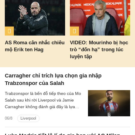
AS Roma cân nhắc chiêu
VIDEO: Mourinho bị học
mộ Erik ten Hag
trò “đốn hạ” trong lúc
luyện tập
Carragher chỉ trích lựa chọn gia nhập
Trabzonspor của Salah
Trabzonspor là bến đỗ tiếp theo của Mo
Salah sau khi rời Liverpool và Jamie
Carragher không đánh giá đây là lựa
chọn hợp lý bởi Salah vẫn còn quá giỏi.
06/8
Liverpool