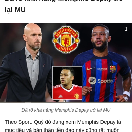
lại MU
Đã rõ khả năng Memphis Depay trở lại MU
Theo Sport, Quỷ đỏ đang xem Memphis Depay là
mục tiêu và bản thân tiền đạo này cũng rất muốn