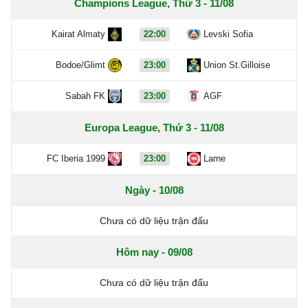
Champions League, Thứ 3 - 11/08
Kairat Almaty
22:00
Levski Sofia
Bodoe/Glimt
23:00
Union St.Gilloise
Sabah FK
23:00
AGF
Europa League, Thứ 3 - 11/08
FC Iberia 1999
23:00
Larne
Ngày - 10/08
Chưa có dữ liệu trận đấu
Hôm nay - 09/08
Chưa có dữ liệu trận đấu