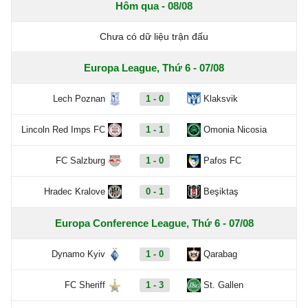
Hôm qua - 08/08
Chưa có dữ liệu trận đấu
Europa League, Thứ 6 - 07/08
Lech Poznan
1 - 0
Klaksvik
Lincoln Red Imps FC
1 - 1
Omonia Nicosia
FC Salzburg
1 - 0
Pafos FC
Hradec Kralove
0 - 1
Beşiktaş
Europa Conference League, Thứ 6 - 07/08
Dynamo Kyiv
1 - 0
Qarabag
FC Sheriff
1 - 3
St. Gallen