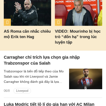
AS Roma cân nhắc chiêu
VIDEO: Mourinho bị học
mộ Erik ten Hag
trò “đốn hạ” trong lúc
luyện tập
Carragher chỉ trích lựa chọn gia nhập
Trabzonspor của Salah
Trabzonspor là bến đỗ tiếp theo của Mo
Salah sau khi rời Liverpool và Jamie
Carragher không đánh giá đây là lựa
chọn hợp lý bởi Salah vẫn còn quá giỏi.
06/8
Liverpool
Luka Modric tiết lộ lí do gia hạn với AC Milan