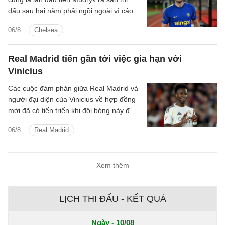
đấu sau hai năm phải ngồi ngoài vì cáo
buộc sử dụng chất cấm.
06/8
Chelsea
Real Madrid tiến gần tới việc gia hạn với
Vinicius
Các cuộc đàm phán giữa Real Madrid và
người đại diện của Vinicius về hợp đồng
mới đã có tiến triển khi đội bóng này đưa
ra mức đề nghị tốt hơn.
06/8
Real Madrid
Xem thêm
LỊCH THI ĐẤU - KẾT QUẢ
Ngày - 10/08