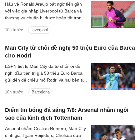
Hậu vệ Ronald Araujo bất ngờ tiến gần
với việc gia nhập Liverpool từ Barca và
thương vụ chuẩn bị được hoàn tất trong
24h tới.
10h trước
Liverpool
Man City từ chối đề nghị 50 triệu Euro của Barca
cho Rodri
ESPN tiết lộ Man City đã từ chối lời đề
nghị đầu tiên trị giá 50 triệu Euro Barca
gửi đến để chiêu mộ Rodri và hai bên sẽ
tiếp tục đàm phán những ngày tới.
10h trước
Barcelona
Điểm tin bóng đá sáng 7/8: Arsenal nhắm ngôi
sao của kình địch Tottenham
Arsenal nhắm Cristian Romero, Man City
định giá Tijjani Reijnders, Chelsea đưa