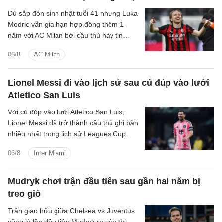
Dù sắp đón sinh nhật tuổi 41 nhưng Luka
Modric vẫn gia hạn hợp đồng thêm 1
năm với AC Milan bởi cầu thủ này tin
rằng bản thân đáp ứng được tiêu chuẩn
06/8
AC Milan
ở đội bóng.
Lionel Messi đi vào lịch sử sau cú đúp vào lưới
Atletico San Luis
Với cú đúp vào lưới Atletico San Luis,
Lionel Messi đã trở thành cầu thủ ghi bàn
nhiều nhất trong lịch sử Leagues Cup.
06/8
Inter Miami
Mudryk chơi trận đầu tiên sau gần hai năm bị
treo giò
Trận giao hữu giữa Chelsea vs Juventus
cũng là lần đầu tiên Mudryk ra sân thi