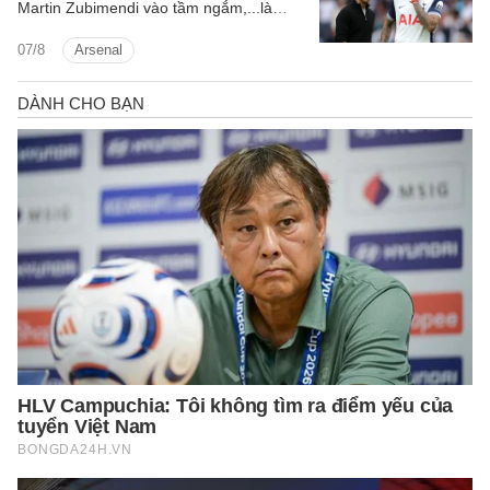
Martin Zubimendi vào tầm ngắm,...là
những tin tức bóng đá nổi bật trong Điểm
07/8
Arsenal
tin bóng đá sáng 31/7.