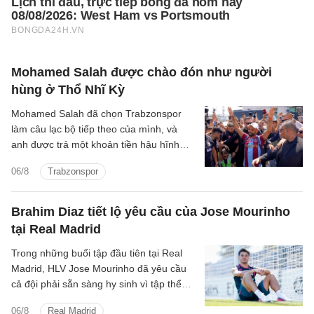
Mohamed Salah được chào đón như người
hùng ở Thổ Nhĩ Kỳ
Mohamed Salah đã chọn Trabzonspor
làm câu lạc bộ tiếp theo của mình, và
anh được trả một khoản tiền hậu hĩnh
cho thương vụ chuyển đến Thổ Nhĩ Kỳ.
06/8
Trabzonspor
Brahim Diaz tiết lộ yêu cầu của Jose Mourinho
tại Real Madrid
Trong những buổi tập đầu tiên tại Real
Madrid, HLV Jose Mourinho đã yêu cầu
cả đội phải sẵn sàng hy sinh vì tập thể
cũng như chơi cường độ cao.
06/8
Real Madrid