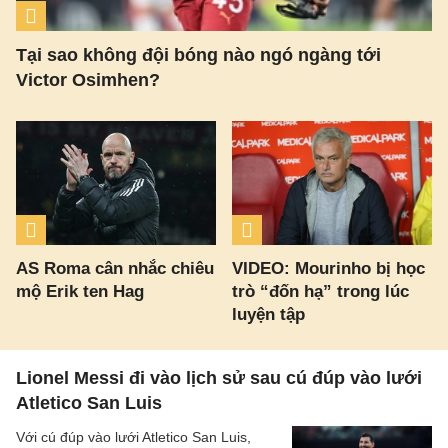
Tại sao không đội bóng nào ngó ngàng tới
Victor Osimhen?
AS Roma cân nhắc chiêu
VIDEO: Mourinho bị học
mộ Erik ten Hag
trò “đốn hạ” trong lúc
luyện tập
Lionel Messi đi vào lịch sử sau cú đúp vào lưới
Atletico San Luis
Với cú đúp vào lưới Atletico San Luis,