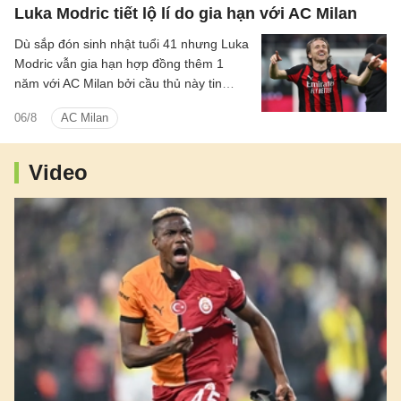
Luka Modric tiết lộ lí do gia hạn với AC Milan
Dù sắp đón sinh nhật tuổi 41 nhưng Luka
Modric vẫn gia hạn hợp đồng thêm 1
năm với AC Milan bởi cầu thủ này tin
rằng bản thân đáp ứng được tiêu chuẩn
06/8
AC Milan
ở đội bóng.
Video