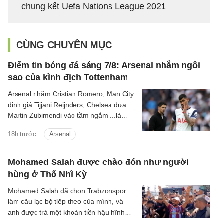
chung kết Uefa Nations League 2021
CÙNG CHUYÊN MỤC
Điểm tin bóng đá sáng 7/8: Arsenal nhắm ngôi
sao của kình địch Tottenham
Arsenal nhắm Cristian Romero, Man City
định giá Tijjani Reijnders, Chelsea đưa
Martin Zubimendi vào tầm ngắm,...là
những tin tức bóng đá nổi bật trong Điểm
18h trước
Arsenal
tin bóng đá sáng 31/7.
Mohamed Salah được chào đón như người
hùng ở Thổ Nhĩ Kỳ
Mohamed Salah đã chọn Trabzonspor
làm câu lạc bộ tiếp theo của mình, và
anh được trả một khoản tiền hậu hĩnh