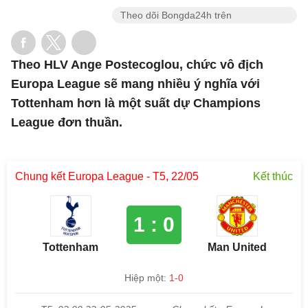
Theo dõi Bongda24h trên
Theo HLV Ange Postecoglou, chức vô địch
Europa League sẽ mang nhiều ý nghĩa với
Tottenham hơn là một suất dự Champions
League đơn thuần.