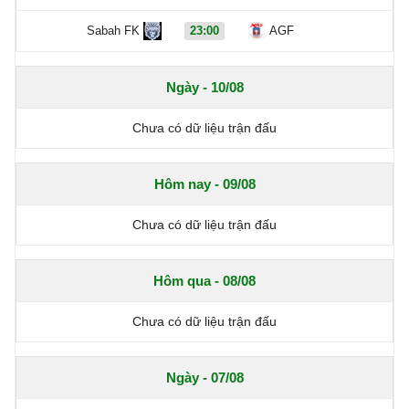
Sabah FK
23:00
AGF
Ngày - 10/08
Chưa có dữ liệu trận đấu
Hôm nay - 09/08
Chưa có dữ liệu trận đấu
Hôm qua - 08/08
Chưa có dữ liệu trận đấu
Ngày - 07/08