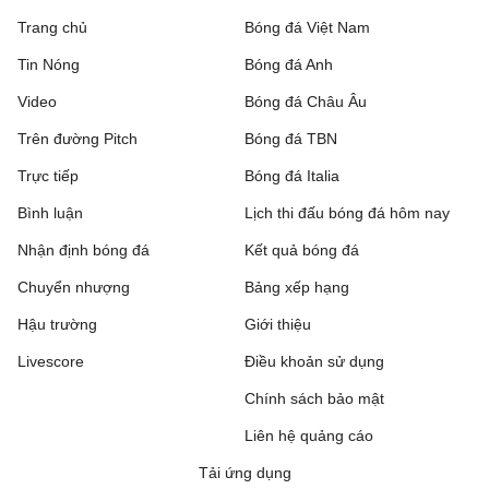
Trang chủ
Bóng đá Việt Nam
Tin Nóng
Bóng đá Anh
Video
Bóng đá Châu Âu
Trên đường Pitch
Bóng đá TBN
Trực tiếp
Bóng đá Italia
Bình luận
Lịch thi đấu bóng đá hôm nay
Nhận định bóng đá
Kết quả bóng đá
Chuyển nhượng
Bảng xếp hạng
Hậu trường
Giới thiệu
Livescore
Điều khoản sử dụng
Chính sách bảo mật
Liên hệ quảng cáo
Tải ứng dụng