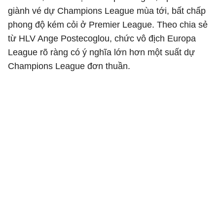
giành vé dự Champions League mùa tới, bất chấp
phong độ kém cỏi ở Premier League. Theo chia sẻ
từ HLV Ange Postecoglou, chức vô địch Europa
League rõ ràng có ý nghĩa lớn hơn một suất dự
Champions League đơn thuần.