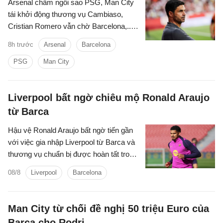
Arsenal chấm ngôi sao PSG, Man City
tái khởi động thương vụ Cambiaso,
Cristian Romero vẫn chờ Barcelona,...là
những tin tức bóng đá nổi bật trong điểm
8h trước
Arsenal
Barcelona
tin bóng đá sáng 9/8.
PSG
Man City
Liverpool bất ngờ chiêu mộ Ronald Araujo
từ Barca
Hậu vệ Ronald Araujo bất ngờ tiến gần
với việc gia nhập Liverpool từ Barca và
thương vụ chuẩn bị được hoàn tất trong
24h tới.
08/8
Liverpool
Barcelona
Man City từ chối đề nghị 50 triệu Euro của
Barca cho Rodri