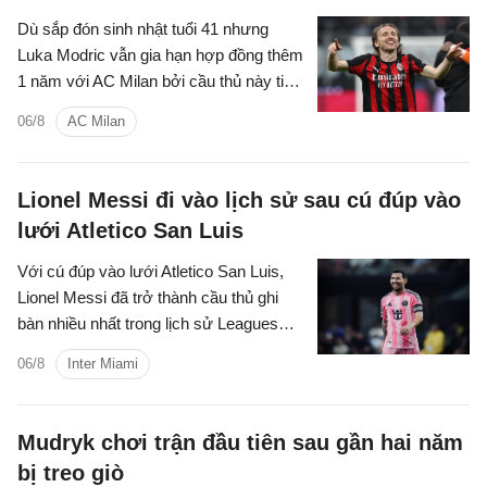
Dù sắp đón sinh nhật tuổi 41 nhưng
Luka Modric vẫn gia hạn hợp đồng thêm
1 năm với AC Milan bởi cầu thủ này tin
rằng bản thân đáp ứng được tiêu chuẩn
06/8
AC Milan
ở đội bóng.
Lionel Messi đi vào lịch sử sau cú đúp vào
lưới Atletico San Luis
Với cú đúp vào lưới Atletico San Luis,
Lionel Messi đã trở thành cầu thủ ghi
bàn nhiều nhất trong lịch sử Leagues
Cup.
06/8
Inter Miami
Mudryk chơi trận đầu tiên sau gần hai năm
bị treo giò