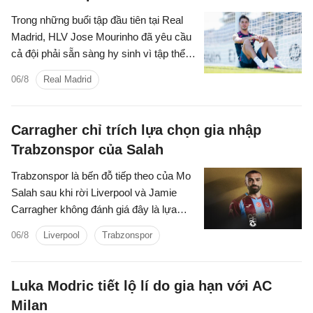
Trong những buổi tập đầu tiên tại Real
Madrid, HLV Jose Mourinho đã yêu cầu
cả đội phải sẵn sàng hy sinh vì tập thể
cũng như chơi cường độ cao.
06/8
Real Madrid
Carragher chỉ trích lựa chọn gia nhập
Trabzonspor của Salah
Trabzonspor là bến đỗ tiếp theo của Mo
Salah sau khi rời Liverpool và Jamie
Carragher không đánh giá đây là lựa
chọn hợp lý bởi Salah vẫn còn quá giỏi.
06/8
Liverpool
Trabzonspor
Luka Modric tiết lộ lí do gia hạn với AC
Milan