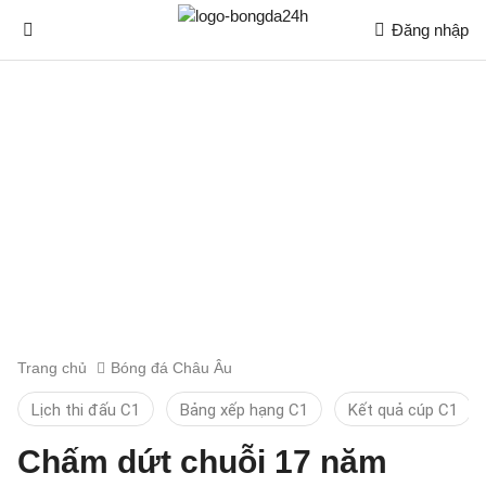
Đăng nhập
Trang chủ
Bóng đá Châu Âu
Lịch thi đấu C1
Bảng xếp hạng C1
Kết quả cúp C1
Chấm dứt chuỗi 17 năm