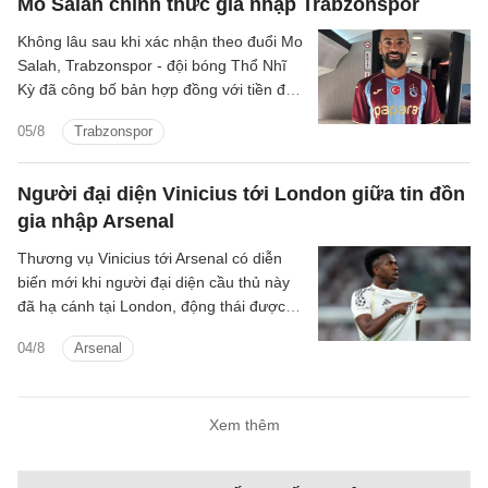
Mo Salah chính thức gia nhập Trabzonspor
Không lâu sau khi xác nhận theo đuổi Mo
Salah, Trabzonspor - đội bóng Thổ Nhĩ
Kỳ đã công bố bản hợp đồng với tiền đạo
người Ai Cập.
05/8
Trabzonspor
Người đại diện Vinicius tới London giữa tin đồn
gia nhập Arsenal
Thương vụ Vinicius tới Arsenal có diễn
biến mới khi người đại diện cầu thủ này
đã hạ cánh tại London, động thái được
cho là nhằm đàm phán với Arsenal.
04/8
Arsenal
Xem thêm