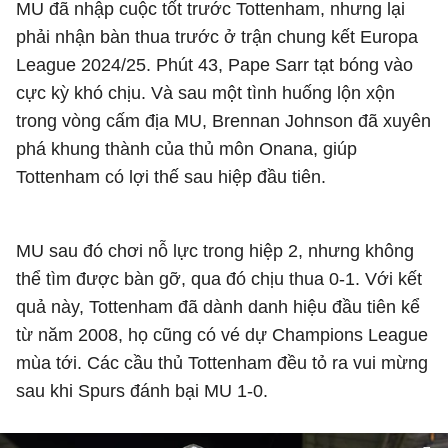
MU đã nhập cuộc tốt trước Tottenham, nhưng lại
phải nhận bàn thua trước ở trận chung kết Europa
League 2024/25. Phút 43, Pape Sarr tạt bóng vào
cực kỳ khó chịu. Và sau một tình huống lộn xộn
trong vòng cấm địa MU, Brennan Johnson đã xuyên
phá khung thành của thủ môn Onana, giúp
Tottenham có lợi thế sau hiệp đầu tiên.
MU sau đó chơi nỗ lực trong hiệp 2, nhưng không
thể tìm được bàn gỡ, qua đó chịu thua 0-1. Với kết
quả này, Tottenham đã dành danh hiệu đầu tiên kể
từ năm 2008, họ cũng có vé dự Champions League
mùa tới. Các cầu thủ Tottenham đều tỏ ra vui mừng
sau khi Spurs đánh bại MU 1-0.