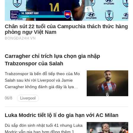
Carragher chỉ trích lựa chọn gia nhập
Trabzonspor của Salah
Trabzonspor là bến đỗ tiếp theo của Mo
Salah sau khi rời Liverpool và Jamie
Carragher không đánh giá đây là lựa
chọn hợp lý bởi Salah vẫn còn quá giỏi.
06/8
Liverpool
Luka Modric tiết lộ lí do gia hạn với AC Milan
Dù sắp đón sinh nhật tuổi 41 nhưng Luka
Modric vẫn gia hạn hợp đồng thêm 1