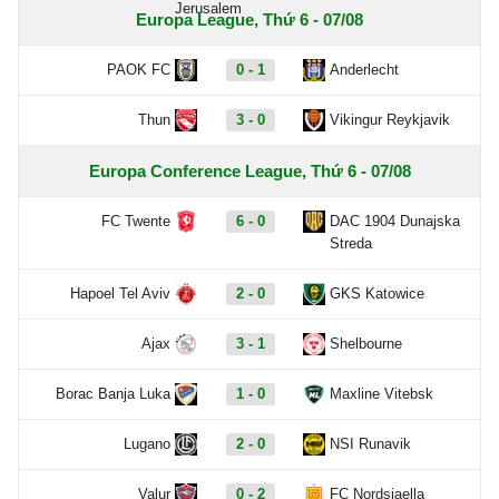
Europa League, Thứ 6 - 07/08
PAOK FC
0 - 1
Anderlecht
Thun
3 - 0
Vikingur Reykjavik
Europa Conference League, Thứ 6 - 07/08
FC Twente
6 - 0
DAC 1904 Dunajska
Streda
Hapoel Tel Aviv
2 - 0
GKS Katowice
Ajax
3 - 1
Shelbourne
Borac Banja Luka
1 - 0
Maxline Vitebsk
Lugano
2 - 0
NSI Runavik
Valur
0 - 2
FC Nordsjaella