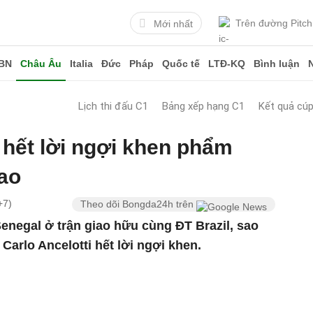
Trên đường Pitch
Mới nhất
BN
Châu Âu
Italia
Đức
Pháp
Quốc tế
LTĐ-KQ
Bình luận
Lịch thi đấu C1
Bảng xếp hạng C1
Kết quả cú
i hết lời ngợi khen phẩm
ao
+7)
Theo dõi Bongda24h trên
enegal ở trận giao hữu cùng ĐT Brazil, sao
Carlo Ancelotti hết lời ngợi khen.