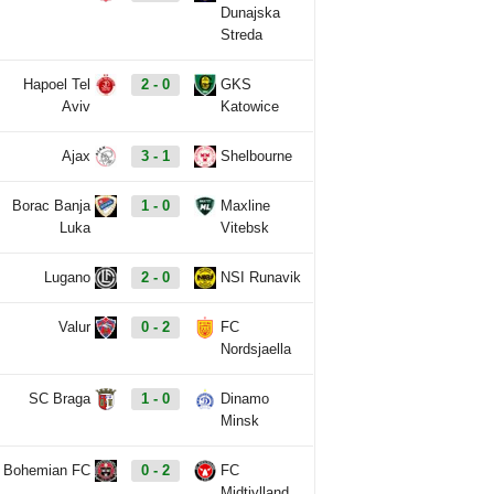
Dunajska
Streda
Hapoel Tel
2 - 0
GKS
Aviv
Katowice
Ajax
3 - 1
Shelbourne
Borac Banja
1 - 0
Maxline
Luka
Vitebsk
Lugano
2 - 0
NSI Runavik
Valur
0 - 2
FC
Nordsjaella
SC Braga
1 - 0
Dinamo
Minsk
Bohemian FC
0 - 2
FC
Midtjylland