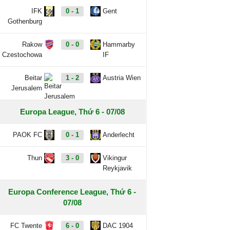
IFK
0 - 1
Gent
Gothenburg
Rakow
0 - 0
Hammarby
Czestochowa
IF
Beitar
1 - 2
Austria Wien
Jerusalem
Europa League, Thứ 6 - 07/08
PAOK FC
0 - 1
Anderlecht
Thun
3 - 0
Vikingur
Reykjavik
Europa Conference League, Thứ 6 -
07/08
FC Twente
6 - 0
DAC 1904