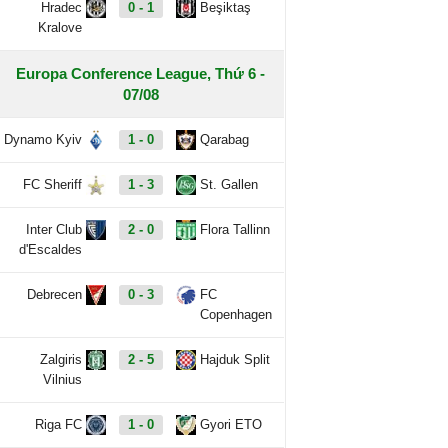
Hradec
0 - 1
Beşiktaş
Kralove
Europa Conference League, Thứ 6 -
07/08
Dynamo Kyiv
1 - 0
Qarabag
FC Sheriff
1 - 3
St. Gallen
Inter Club
2 - 0
Flora Tallinn
d'Escaldes
Debrecen
0 - 3
FC
Copenhagen
Zalgiris
2 - 5
Hajduk Split
Vilnius
Riga FC
1 - 0
Gyori ETO