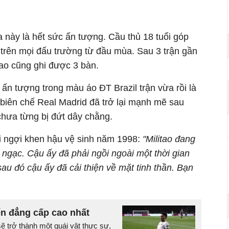
này là hết sức ấn tượng. Cầu thủ 18 tuổi góp
 trên mọi đấu trường từ đầu mùa. Sau 3 trận gần
vao cũng ghi được 3 bàn.
 ấn tượng trong màu áo ĐT Brazil trận vừa rồi là
 biên chế Real Madrid đã trở lại mạnh mẽ sau
hưa từng bị đứt dây chằng.
i ngợi khen hậu vệ sinh năm 1998:
"Militao đang
 ngạc. Cậu ấy đã phải ngồi ngoài một thời gian
au đó cậu ấy đã cải thiện về mặt tinh thần. Bạn
n đẳng cấp cao nhất
ẽ trở thành một quái vật thực sự,